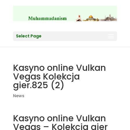
Select Page
Kasyno online Vulkan
Vegas Kolekcja
gier.825 (2)
News
Kasyno online Vulkan
Vegas – Kolekcja gier