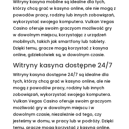
Witryny kasyna mobilne są idealne dla tych,
którzy chcą grać w kasyno online, ale nie mogą z
powodów pracy, rodziny lub innych zobowiązań,
wykorzystać swojego komputera. Vulkan Vegas
Casino oferuje swoim graczyom możliwość gry
w dowolnym miejscu, korzystając z urządzeń
mobilnych, takich jak smartfony lub tablety.
Dzięki temu, gracze mogą korzystać z kasyna
online, gdziekolwiek są, w dowolnym czasie.
Witryny kasyna dostępne 24/7
Witryny kasyna dostępne 24/7 są idealne dla
tych, którzy chcą grać w kasyno online, ale nie
mogą z powodów pracy, rodziny lub innych
zobowiązań, wykorzystać swojego komputera.
Vulkan Vegas Casino oferuje swoim graczyom
możliwość gry w dowolnym miejscu i w
dowolnym czasie, niezależnie od tego, czy
jesteśmy w domu, w pracy lub w podróży. Dzięki
temu, gracze mogą korzystać z kasyna online,