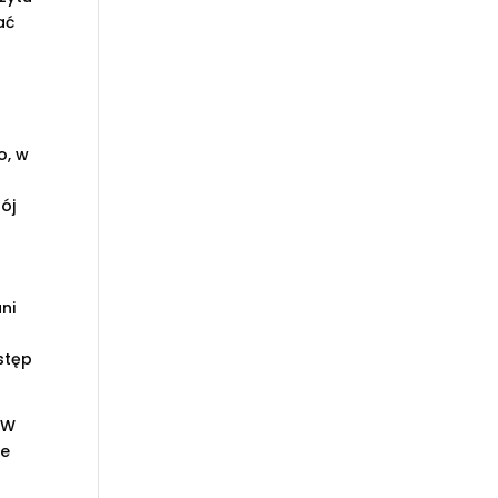
ać
o, w
ój
ni
stęp
 W
je