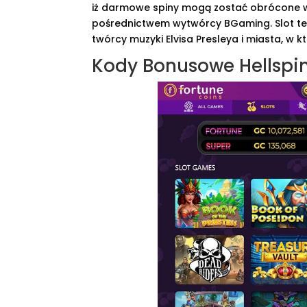
iż darmowe spiny mogą zostać obrócone w 
pośrednictwem wytwórcy BGaming. Slot te
twórcy muzyki Elvisa Presleya i miasta, w 
Kody Bonusowe Hellspi