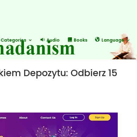
Categories
Audio
Books
Language
akiem Depozytu: Odbierz 15