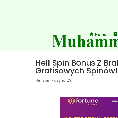
Home
Hell Spin Bonus Z Br
Gratisowych Spinów!
Hellspin Kasyno 231