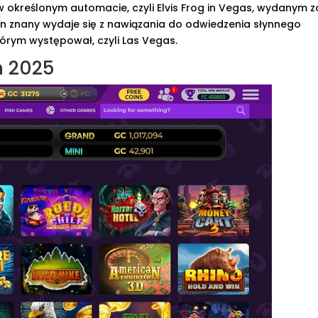
określonym automacie, czyli Elvis Frog in Vegas, wydanym z
n znany wydaje się z nawiązania do odwiedzenia słynnego
którym występował, czyli Las Vegas.
n 2025