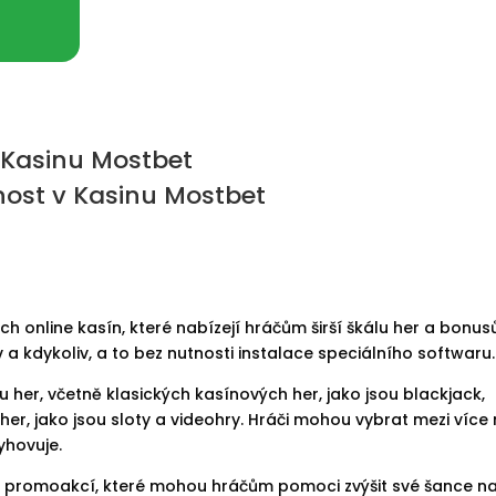
 Kasinu Mostbet
nost v Kasinu Mostbet
h online kasín, které nabízejí hráčům širší škálu her a bonusů
a kdykoliv, a to bez nutnosti instalace speciálního softwaru.
u her, včetně klasických kasínových her, jako jsou blackjack,
her, jako jsou sloty a videohry. Hráči mohou vybrat mezi více
vyhovuje.
a promoakcí, které mohou hráčům pomoci zvýšit své šance n