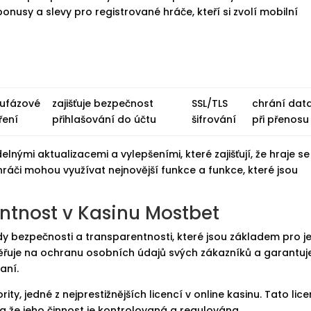
onusy a slevy pro registrované hráče, kteří si zvolí mobilní
ufázové
zajišťuje bezpečnost
SSL/TLS
chrání dat
ření
přihlašování do účtu
šifrování
při přenosu
nými aktualizacemi a vylepšeními, které zajišťují, že hraje se
e hráči mohou využívat nejnovější funkce a funkce, které jsou
ntnost v Kasinu Mostbet
y bezpečnosti a transparentnosti, které jsou základem pro j
ěřuje na ochranu osobních údajů svých zákazníků a garantuje
aní.
y, jedné z nejprestižnějších licencí v online kasinu. Tato lic
 a že jeho činnost je kontrolovaná a regulována.