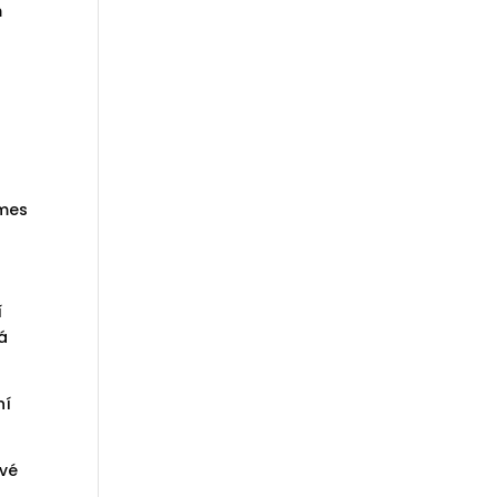
m
ames
í
tá
ní
ové