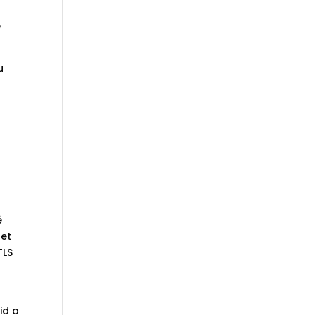
e
u
é
bet
TLS
id a