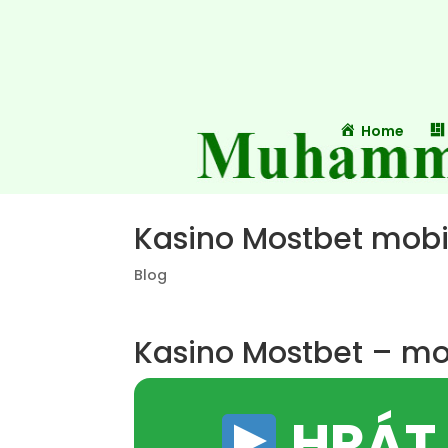
Home
Kasino Mostbet mobi
Blog
Kasino Mostbet – mob
HRÁT