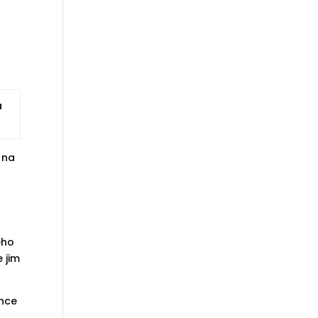
a
 na
eho
 jim
ence