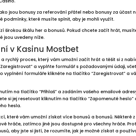
Casino.
jako jsou bonusy za referování přátel nebo bonusy za účast 
é podmínky, které musíte splnit, aby je mohli využít.
ízí širokou škálu her a bonusů. Pokud chcete začít hrát, musít
ré jsou uvedeny níže.
ání v Kasinu Mostbet
a rychlý proces, který vám umožní začít hrát a těšit si z nab
 “Zaregistrovat” a vyplňte formulář s požadovanými údaji, vče
o vyplnění formuláře klikněte na tlačítko “Zaregistrovat” a v
liknutím na tlačítko “Přihlaš” a zadáním vašeho emailové adres
ete si jej resetovat kliknutím na tlačítko “Zapomenuté heslo” 
ho hesla.
cí, které vám umožní získat více bonusů a bonusů. Některé z
é hráče, zatímco jiné jsou dostupné pro všechny hráče. Prot
sů, aby jste si jistí, že rozumíte, jak je možné získat a použív