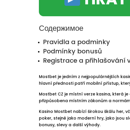
Содержимое
Pravidla a podminky
Podmínky bonusů
Registrace a přihlašování 
Mostbet je jedním z nejpopulárnějších kasin
hlavní přednosti patří mobilní přístup, kte
Mostbet CZ je místní verze kasina, která j
přizpůsobena místním zákonům a normám, a
Kasino Mostbet nabízí širokou škálu her, vč
poker, stejně jako moderní hry, jako jsou s
bonusy, slevy a další výhody.