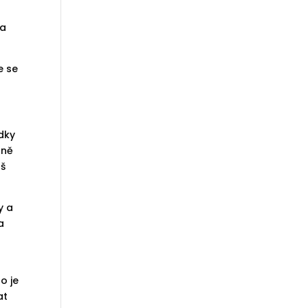
na
e se
ídky
tně
áš
y a
a
o je
at