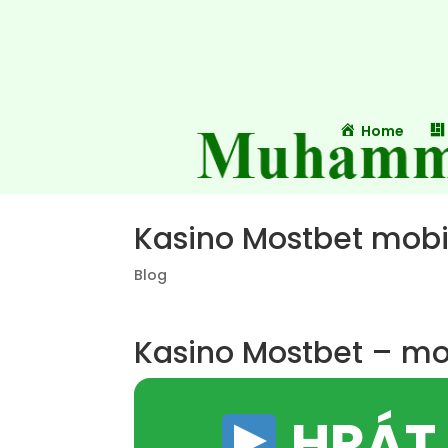
Home
Kasino Mostbet mobi
Blog
Kasino Mostbet – mob
HRÁT