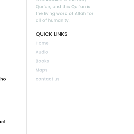
Qur’an, and this Qur’an is
the living word of Allah for
all of humanity.
QUICK LINKS
Home
Audio
Books
Maps
eho
contact us
ací