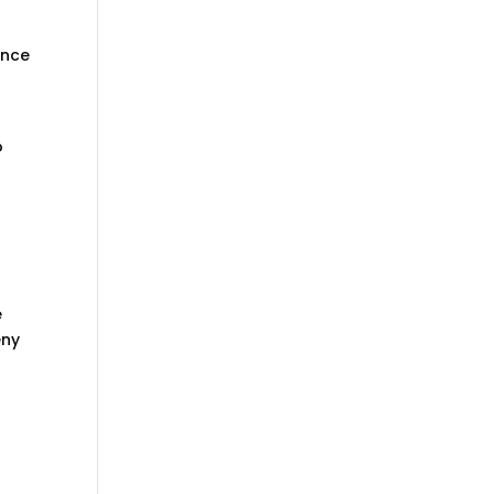
ánce
o
e
eny