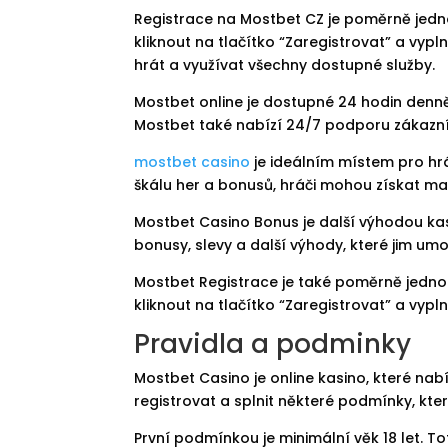
Registrace na Mostbet CZ je poměrně jedn
kliknout na tlačítko “Zaregistrovat” a vypl
hrát a využívat všechny dostupné služby.
Mostbet online je dostupné 24 hodin denně,
Mostbet také nabízí 24/7 podporu zákazník
mostbet casino
je ideálním místem pro hrá
škálu her a bonusů, hráči mohou získat max
Mostbet Casino Bonus je další výhodou kas
bonusy, slevy a další výhody, které jim umo
Mostbet Registrace je také poměrně jedno
kliknout na tlačítko “Zaregistrovat” a vypl
Pravidla a podminky
Mostbet Casino je online kasino, které nab
registrovat a splnit některé podmínky, kte
První podmínkou je minimální věk 18 let. To