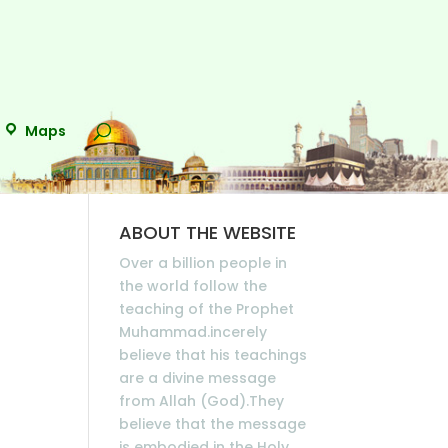
Maps
ABOUT THE WEBSITE
Over a billion people in
the world follow the
teaching of the Prophet
Muhammad.incerely
believe that his teachings
are a divine message
from Allah (God).They
believe that the message
is embodied in the Holy