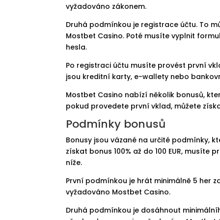
vyžadováno zákonem.
Druhá podmínkou je registrace účtu. To můž
Mostbet Casino. Poté musíte vyplnit formul
hesla.
Po registraci účtu musíte provést první v
jsou kreditní karty, e-wallety nebo bankov
Mostbet Casino nabízí několik bonusů, kter
pokud provedete první vklad, můžete získa
Podmínky bonusů
Bonusy jsou vázané na určité podmínky, kte
získat bonus 100% až do 100 EUR, musíte p
níže.
První podmínkou je hrát minimálně 5 her za
vyžadováno Mostbet Casino.
Druhá podmínkou je dosáhnout minimálního 