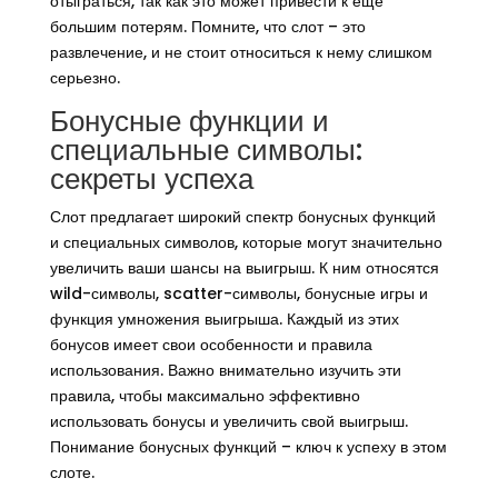
отыграться, так как это может привести к еще
большим потерям. Помните, что слот – это
развлечение, и не стоит относиться к нему слишком
серьезно.
Бонусные функции и
специальные символы:
секреты успеха
Слот предлагает широкий спектр бонусных функций
и специальных символов, которые могут значительно
увеличить ваши шансы на выигрыш. К ним относятся
wild-символы, scatter-символы, бонусные игры и
функция умножения выигрыша. Каждый из этих
бонусов имеет свои особенности и правила
использования. Важно внимательно изучить эти
правила, чтобы максимально эффективно
использовать бонусы и увеличить свой выигрыш.
Понимание бонусных функций – ключ к успеху в этом
слоте.