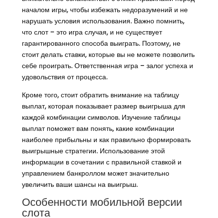
началом игры, чтобы избежать недоразумений и не
нарушать условия использования. Важно помнить,
что слот – это игра случая, и не существует
гарантированного способа выиграть. Поэтому, не
стоит делать ставки, которые вы не можете позволить
себе проиграть. Ответственная игра – залог успеха и
удовольствия от процесса.
Кроме того, стоит обратить внимание на таблицу
выплат, которая показывает размер выигрыша для
каждой комбинации символов. Изучение таблицы
выплат поможет вам понять, какие комбинации
наиболее прибыльны и как правильно формировать
выигрышные стратегии. Использование этой
информации в сочетании с правильной ставкой и
управлением банкроллом может значительно
увеличить ваши шансы на выигрыш.
Особенности мобильной версии
слота