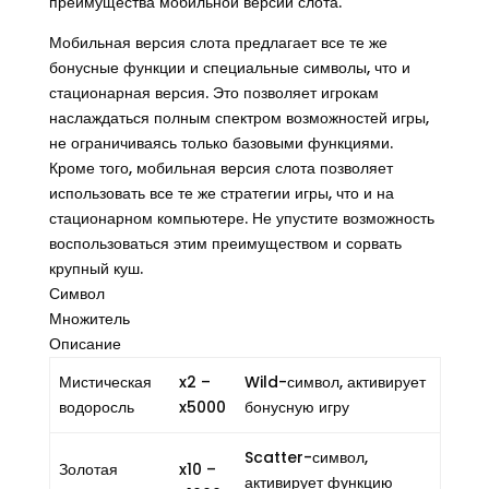
преимущества мобильной версии слота.
Мобильная версия слота предлагает все те же
бонусные функции и специальные символы, что и
стационарная версия. Это позволяет игрокам
наслаждаться полным спектром возможностей игры,
не ограничиваясь только базовыми функциями.
Кроме того, мобильная версия слота позволяет
использовать все те же стратегии игры, что и на
стационарном компьютере. Не упустите возможность
воспользоваться этим преимуществом и сорвать
крупный куш.
Символ
Множитель
Описание
Мистическая
x2 –
Wild-символ, активирует
водоросль
x5000
бонусную игру
Scatter-символ,
Золотая
x10 –
активирует функцию