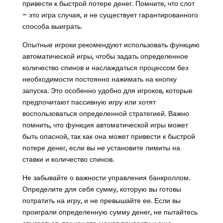
привести к быстрой потере денег. Помните, что слот
– это игра случая, и не существует гарантированного
способа выиграть.
Опытные игроки рекомендуют использовать функцию
автоматической игры, чтобы задать определенное
количество спинов и наслаждаться процессом без
необходимости постоянно нажимать на кнопку
запуска. Это особенно удобно для игроков, которые
предпочитают пассивную игру или хотят
воспользоваться определенной стратегией. Важно
помнить, что функция автоматической игры может
быть опасной, так как она может привести к быстрой
потере денег, если вы не установите лимиты на
ставки и количество спинов.
Не забывайте о важности управления банкроллом.
Определите для себя сумму, которую вы готовы
потратить на игру, и не превышайте ее. Если вы
проиграли определенную сумму денег, не пытайтесь