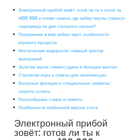
Электронный прибой зовёт: готов ли ты к охоте за
x100 000 в олимп казино, где кибер-акулы стерегут
сокровища на дне стального океана?
Погружение в мир кибер-акул: особенности
игрового процесса
Мистические водоросли: главный триггер
выигрышей
Золотая акула: символ удачи и больших выплат
Стратегии игры и советы для начинающих
Бонусные функции и специальные символы:
секреты успеха
Разнообразие ставок и лимиты
Особенности мобильной версии слота
Электронный прибой
зовёт: готов ли ты к