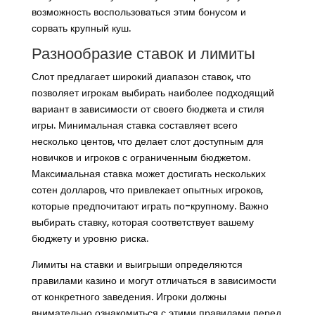
возможность воспользоваться этим бонусом и
сорвать крупный куш.
Разнообразие ставок и лимиты
Слот предлагает широкий диапазон ставок, что
позволяет игрокам выбирать наиболее подходящий
вариант в зависимости от своего бюджета и стиля
игры. Минимальная ставка составляет всего
несколько центов, что делает слот доступным для
новичков и игроков с ограниченным бюджетом.
Максимальная ставка может достигать нескольких
сотен долларов, что привлекает опытных игроков,
которые предпочитают играть по-крупному. Важно
выбирать ставку, которая соответствует вашему
бюджету и уровню риска.
Лимиты на ставки и выигрыши определяются
правилами казино и могут отличаться в зависимости
от конкретного заведения. Игроки должны
внимательно ознакомиться с этими правилами перед