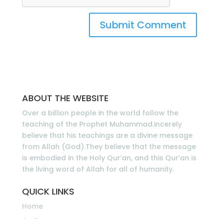
ABOUT THE WEBSITE
Over a billion people in the world follow the
teaching of the Prophet Muhammad.incerely
believe that his teachings are a divine message
from Allah (God).They believe that the message
is embodied in the Holy Qur’an, and this Qur’an is
the living word of Allah for all of humanity.
QUICK LINKS
Home