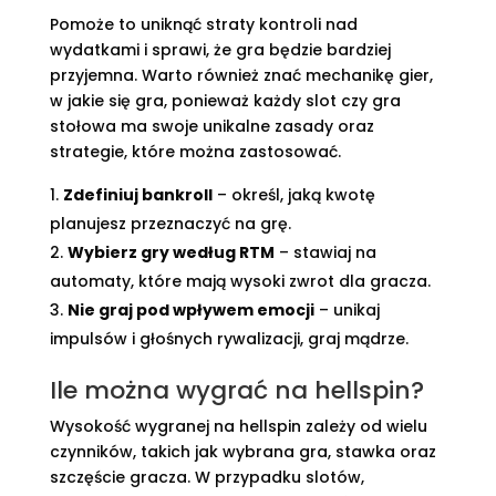
Pomoże to uniknąć straty kontroli nad
wydatkami i sprawi, że gra będzie bardziej
przyjemna. Warto również znać mechanikę gier,
w jakie się gra, ponieważ każdy slot czy gra
stołowa ma swoje unikalne zasady oraz
strategie, które można zastosować.
Zdefiniuj bankroll
– określ, jaką kwotę
planujesz przeznaczyć na grę.
Wybierz gry według RTM
– stawiaj na
automaty, które mają wysoki zwrot dla gracza.
Nie graj pod wpływem emocji
– unikaj
impulsów i głośnych rywalizacji, graj mądrze.
Ile można wygrać na hellspin?
Wysokość wygranej na hellspin zależy od wielu
czynników, takich jak wybrana gra, stawka oraz
szczęście gracza. W przypadku slotów,