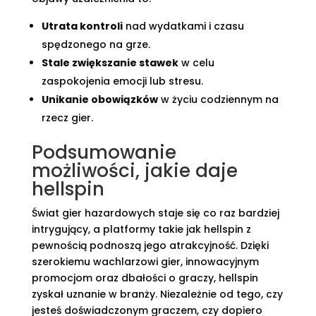
Utrata kontroli
nad wydatkami i czasu
spędzonego na grze.
Stale zwiększanie stawek
w celu
zaspokojenia emocji lub stresu.
Unikanie obowiązków
w życiu codziennym na
rzecz gier.
Podsumowanie
możliwości, jakie daje
hellspin
Świat gier hazardowych staje się co raz bardziej
intrygujący, a platformy takie jak hellspin z
pewnością podnoszą jego atrakcyjność. Dzięki
szerokiemu wachlarzowi gier, innowacyjnym
promocjom oraz dbałości o graczy, hellspin
zyskał uznanie w branży. Niezależnie od tego, czy
jesteś doświadczonym graczem, czy dopiero