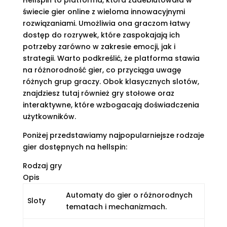
świecie gier online z wieloma innowacyjnymi
rozwiązaniami. Umożliwia ona graczom łatwy
dostęp do rozrywek, które zaspokajają ich
potrzeby zarówno w zakresie emocji, jak i
strategii. Warto podkreślić, że platforma stawia
na różnorodność gier, co przyciąga uwagę
różnych grup graczy. Obok klasycznych slotów,
znajdziesz tutaj również gry stołowe oraz
interaktywne, które wzbogacają doświadczenia
użytkowników.
Poniżej przedstawiamy najpopularniejsze rodzaje
gier dostępnych na hellspin:
Rodzaj gry
Opis
Automaty do gier o różnorodnych
Sloty
tematach i mechanizmach.