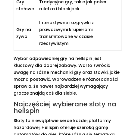
Gry
Tradycyjne gry, takie jak poker,
stołowe
ruletka i blackjack.
Interaktywne rozgrywki z
Gry na
prawdziwymi krupierami
żywo
transmitowane w czasie
rzeczywistym.
Wybór odpowiedniej gry na hellspin jest
kluczowy dla dobrej zabawy. Warto zwrócić
uwagę na różne mechaniki gry oraz stawki, jakie
można postawić. Wprowadzenie różnorodności
sprawia, że nawet najbardziej wymagający
gracze znajdą coś dla siebie.
Najczęściej wybierane sloty na
hellspin
Sloty to niewątpliwie serce każdej platformy
hazardowej. Hellspin oferuje szeroką gamę
automatów do gier, które różnią się tematyką,