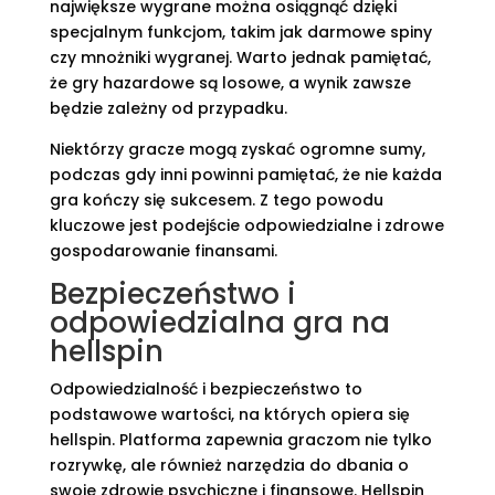
największe wygrane można osiągnąć dzięki
specjalnym funkcjom, takim jak darmowe spiny
czy mnożniki wygranej. Warto jednak pamiętać,
że gry hazardowe są losowe, a wynik zawsze
będzie zależny od przypadku.
Niektórzy gracze mogą zyskać ogromne sumy,
podczas gdy inni powinni pamiętać, że nie każda
gra kończy się sukcesem. Z tego powodu
kluczowe jest podejście odpowiedzialne i zdrowe
gospodarowanie finansami.
Bezpieczeństwo i
odpowiedzialna gra na
hellspin
Odpowiedzialność i bezpieczeństwo to
podstawowe wartości, na których opiera się
hellspin. Platforma zapewnia graczom nie tylko
rozrywkę, ale również narzędzia do dbania o
swoje zdrowie psychiczne i finansowe. Hellspin