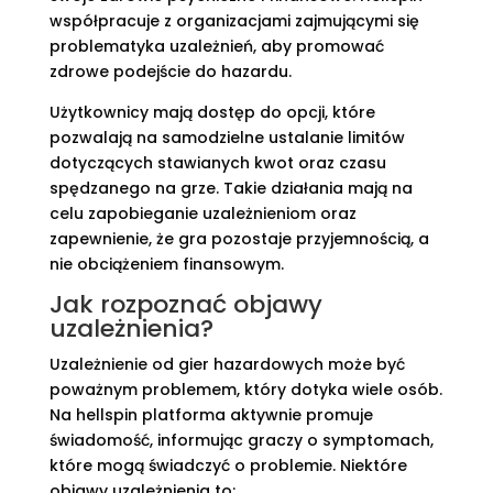
współpracuje z organizacjami zajmującymi się
problematyka uzależnień, aby promować
zdrowe podejście do hazardu.
Użytkownicy mają dostęp do opcji, które
pozwalają na samodzielne ustalanie limitów
dotyczących stawianych kwot oraz czasu
spędzanego na grze. Takie działania mają na
celu zapobieganie uzależnieniom oraz
zapewnienie, że gra pozostaje przyjemnością, a
nie obciążeniem finansowym.
Jak rozpoznać objawy
uzależnienia?
Uzależnienie od gier hazardowych może być
poważnym problemem, który dotyka wiele osób.
Na hellspin platforma aktywnie promuje
świadomość, informując graczy o symptomach,
które mogą świadczyć o problemie. Niektóre
objawy uzależnienia to: