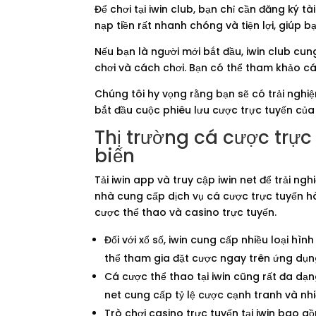
Để chơi tại iwin club, bạn chỉ cần đăng ký 
nạp tiền rất nhanh chóng và tiện lợi, giúp b
Nếu bạn là người mới bắt đầu, iwin club cun
chơi và cách chơi. Bạn có thể tham khảo c
Chúng tôi hy vọng rằng bạn sẽ có trải nghiệm
bắt đầu cuộc phiêu lưu cược trực tuyến của
Thị trường cá cược trực
biến
Tải iwin app và truy cập iwin net để trải n
nhà cung cấp dịch vụ cá cược trực tuyến hàn
cược thể thao và casino trực tuyến.
Đối với xổ số, iwin cung cấp nhiều loại hìn
thể tham gia đặt cược ngay trên ứng dụn
Cá cược thể thao tại iwin cũng rất đa dạ
net cung cấp tỷ lệ cược cạnh tranh và nh
Trò chơi casino trực tuyến tại iwin bao gồ