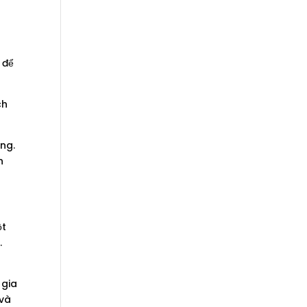
 để
ch
ăng.
h
ột
.
 gia
 và