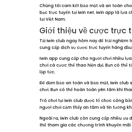
Chúng tôi cam kết bảo mật và an toàn cho 
bạc trực tuyến tại iwin net. iwin app là lự
tại Việt Nam.
Giới thiệu về cược trực 
Tải iwin club ngay hôm nay để trải nghiệm t
cung cấp dịch vụ cược trực tuyến hàng đầu t
Iwin app cung cấp cho người chơi nhiều lựa
chơi cá cược thể thao hiện đại. Bạn có thể t
lập tức.
Để đảm bảo an toàn và bảo mật, iwin club s
chơi. Bạn có thể hoàn toàn yên tâm khi tham
Trò chơi tại iwin club được tổ chức công b
người chơi cảm thấy an tâm và tin tưởng kh
Ngoài ra, iwin club còn cung cấp nhiều ưu 
thể tham gia các chương trình khuyến mãi đ