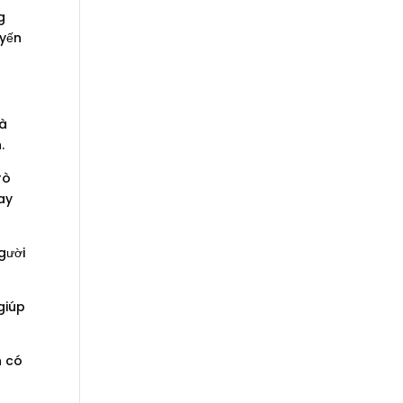
g
uyến
hà
.
rò
gay
gười
giúp
n có