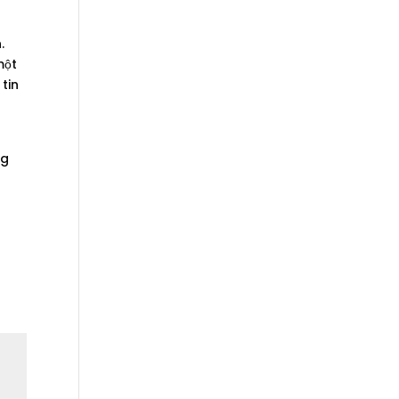
.
một
tin
ng