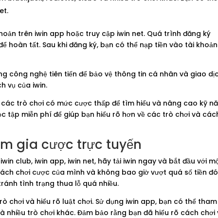
et.
hoản trên iwin app hoặc truy cập iwin net. Quá trình đăng ký
ể hoàn tất. Sau khi đăng ký, bạn có thể nạp tiền vào tài khoản
g công nghệ tiên tiến để bảo vệ thông tin cá nhân và giao dị
h vụ của iwin.
a các trò chơi có mức cược thấp để tìm hiểu và nâng cao kỹ n
ọc tập miễn phí để giúp bạn hiểu rõ hơn về các trò chơi và các
ham gia cược trực tuyến
in club, iwin app, iwin net, hãy tải iwin ngay và bắt đầu với m
 sách chơi cược của mình và không bao giờ vượt quá số tiền đó
tránh tình trạng thua lỗ quá nhiều.
rò chơi và hiểu rõ luật chơi. Sử dụng iwin app, bạn có thể tham
 và nhiều trò chơi khác. Đảm bảo rằng bạn đã hiểu rõ cách chơi