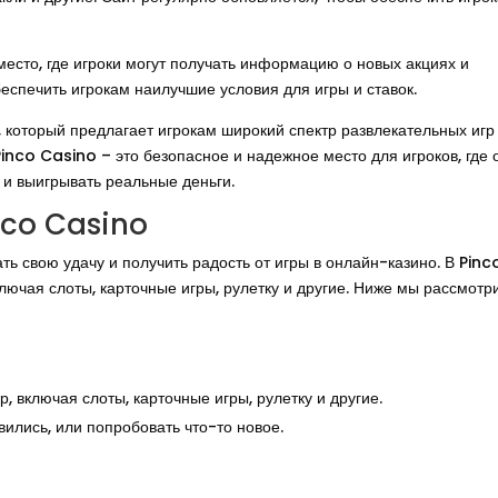
есто, где игроки могут получать информацию о новых акциях и
беспечить игрокам наилучшие условия для игры и ставок.
 который предлагает игрокам широкий спектр развлекательных игр
inco Casino – это безопасное и надежное место для игроков, где 
 и выигрывать реальные деньги.
nco Casino
ть свою удачу и получить радость от игры в онлайн-казино. В Pinc
лючая слоты, карточные игры, рулетку и другие. Ниже мы рассмотр
, включая слоты, карточные игры, рулетку и другие.
вились, или попробовать что-то новое.