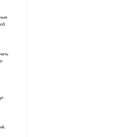
чные
соб
чать
то
уг.
ий.