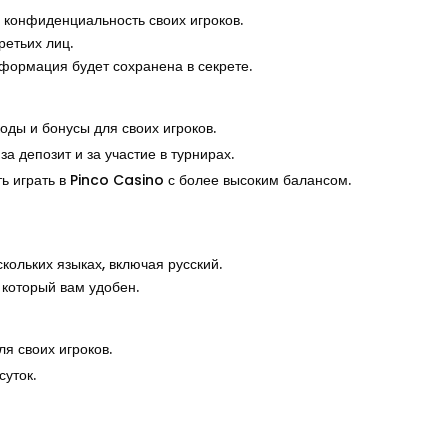
 конфиденциальность своих игроков.
ретьих лиц.
нформация будет сохранена в секрете.
ды и бонусы для своих игроков.
а депозит и за участие в турнирах.
ь играть в Pinco Casino с более высоким балансом.
кольких языках, включая русский.
 который вам удобен.
я своих игроков.
уток.