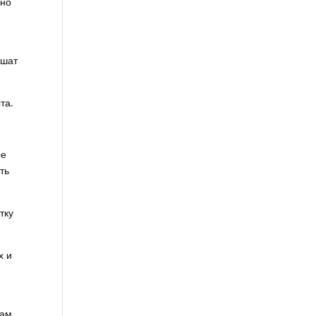
ино
ушат
та.
ые
ть
тку
х и
кам