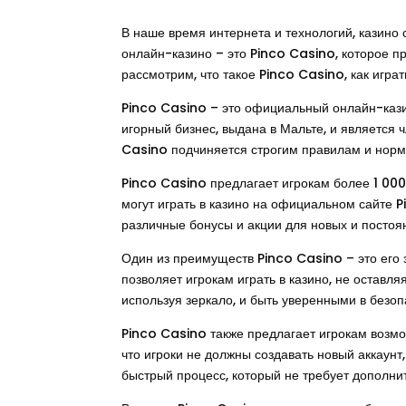
В наше время интернета и технологий, казино 
онлайн-казино – это Pinco Casino, которое пр
рассмотрим, что такое Pinco Casino, как играт
Pinco Casino – это официальный онлайн-казин
игорный бизнес, выдана в Мальте, и является
Casino подчиняется строгим правилам и норма
Pinco Casino предлагает игрокам более 1 000 и
могут играть в казино на официальном сайте 
различные бонусы и акции для новых и постоя
Один из преимуществ Pinco Casino – это его 
позволяет игрокам играть в казино, не оставля
используя зеркало, и быть уверенными в безоп
Pinco Casino также предлагает игрокам возмож
что игроки не должны создавать новый аккаунт,
быстрый процесс, который не требует дополни