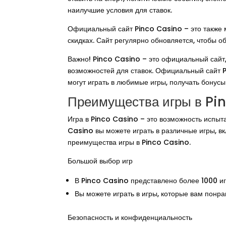
наилучшие условия для ставок.
Официальный сайт Pinco Casino – это также м
скидках. Сайт регулярно обновляется, чтобы о
Важно! Pinco Casino – это официальный сайт,
возможностей для ставок. Официальный сайт P
могут играть в любимые игры, получать бонусы
Преимущества игры в Pi
Игра в Pinco Casino – это возможность испыта
Casino вы можете играть в различные игры, вк
преимущества игры в Pinco Casino.
Большой выбор игр
В Pinco Casino представлено более 1000 игр
Вы можете играть в игры, которые вам понра
Безопасность и конфиденциальность