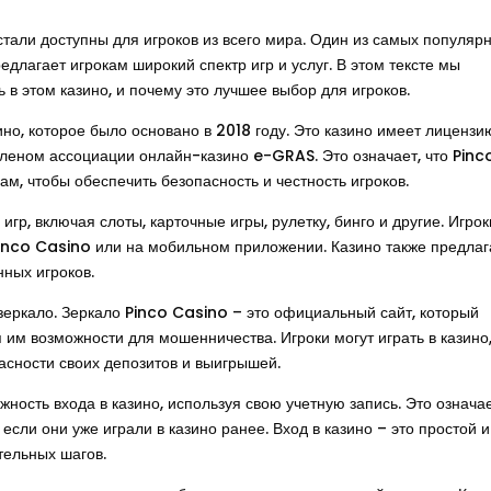
стали доступны для игроков из всего мира. Один из самых популяр
едлагает игрокам широкий спектр игр и услуг. В этом тексте мы
ь в этом казино, и почему это лучшее выбор для игроков.
о, которое было основано в 2018 году. Это казино имеет лицензи
 членом ассоциации онлайн-казино e-GRAS. Это означает, что Pinc
м, чтобы обеспечить безопасность и честность игроков.
гр, включая слоты, карточные игры, рулетку, бинго и другие. Игрок
Pinco Casino или на мобильном приложении. Казино также предлаг
нных игроков.
зеркало. Зеркало Pinco Casino – это официальный сайт, который
я им возможности для мошенничества. Игроки могут играть в казино
асности своих депозитов и выигрышей.
ность входа в казино, используя свою учетную запись. Это означае
 если они уже играли в казино ранее. Вход в казино – это простой и
тельных шагов.