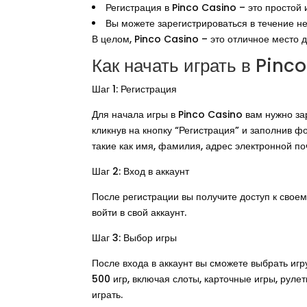
Регистрация в Pinco Casino – это простой 
Вы можете зарегистрироваться в течение не
В целом, Pinco Casino – это отличное место д
Как начать играть в Pinc
Шаг 1: Регистрация
Для начала игры в Pinco Casino вам нужно за
кликнув на кнопку “Регистрация” и заполнив 
такие как имя, фамилия, адрес электронной по
Шаг 2: Вход в аккаунт
После регистрации вы получите доступ к своем
войти в свой аккаунт.
Шаг 3: Выбор игры
После входа в аккаунт вы сможете выбрать игр
500 игр, включая слоты, карточные игры, рулет
играть.