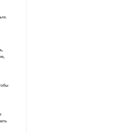
ьги.
ь,
ые,
чтобы
е
чать