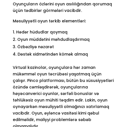
Oyunçuların özlərini oyun asılılığından qorumaq
üçün tədbirlər görmələri vacibdir.
Məsuliyyətli oyun tərkib elementləri:
Hədər hüdudlar qoymaq
Oyun müddətini məhdudlaşdırmaq
Özbəzliyə nəzarət
Dəstək xidmətindən kömək almaq
Virtual kazinolar, oyunçulara hər zaman
mükəmməl oyun təcrübəsi yaşatmaq üçün
çalışır. Pinco platforması, bütün bu xüsusiyyətləri
özündə cəmləşdirərək, oyunçularına
həyəcanverici oyunlar, sərfəli bonuslar və
təhlükəsiz oyun mühiti təqdim edir. Lakin, oyun
oynayarkən məsuliyyətli olmağınızı xatırlamaq
vacibdir. Oyun, əyləncə vasitəsi kimi qəbul
edilməlidir, maliyyi problemlərə səbəb
olmamalıdır.