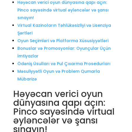
Həyəcan verici oyun dünyasına qapı açın:
Pinco sayəsində virtual əyləncələr və şansı
sınayın!
Virtual Kazinoların Təhlükəsizliyi və Lisenziya
Şərtləri
Oyun Seçimləri və Platforma Xüsusiyyətləri
Bonuslar və Promosyonlar: Oyunçular Üçün
İmtiyazlar
Ödəniş Üsulları və Pul Çıxarma Prosedurları
Məsuliyyətli Oyun və Problem Qumarla
Mübarizə
Həyəcan verici oyun
dünyasına qapı açın:
Pinco sayəsində virtual
əyləncələr və şansı
sınayın!