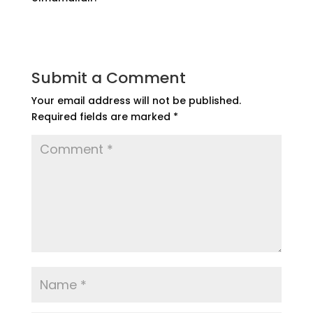
Submit a Comment
Your email address will not be published.
Required fields are marked
*