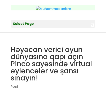
Select Page
Həyəcan verici oyun
dünyasına qapı açın
Pinco sayəsində virtual
əyləncələr və şansı
sınayın!
Post