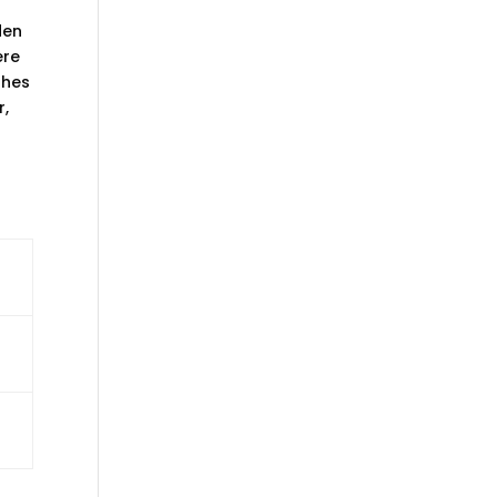
den
ere
ohes
r,
n