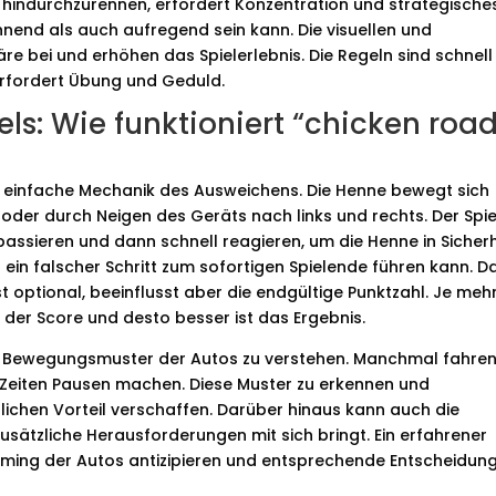
 hindurchzurennen, erfordert Konzentration und strategische
annend als auch aufregend sein kann. Die visuellen und
e bei und erhöhen das Spielerlebnis. Die Regeln sind schnell
 erfordert Übung und Geduld.
ls: Wie funktioniert “chicken roa
e einfache Mechanik des Ausweichens. Die Henne bewegt sich
oder durch Neigen des Geräts nach links und rechts. Der Spie
ssieren und dann schnell reagieren, um die Henne in Sicherh
 ein falscher Schritt zum sofortigen Spielende führen kann. D
 optional, beeinflusst aber die endgültige Punktzahl. Je meh
der Score und desto besser ist das Ergebnis.
 die Bewegungsmuster der Autos zu verstehen. Manchmal fahren
n Zeiten Pausen machen. Diese Muster zu erkennen und
lichen Vorteil verschaffen. Darüber hinaus kann auch die
usätzliche Herausforderungen mit sich bringt. Ein erfahrener
Timing der Autos antizipieren und entsprechende Entscheidun