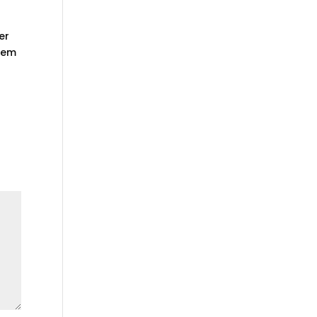
er
chem