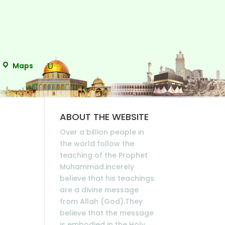
Maps
e
ABOUT THE WEBSITE
Over a billion people in
the world follow the
teaching of the Prophet
Muhammad.incerely
believe that his teachings
are a divine message
from Allah (God).They
believe that the message
is embodied in the Holy