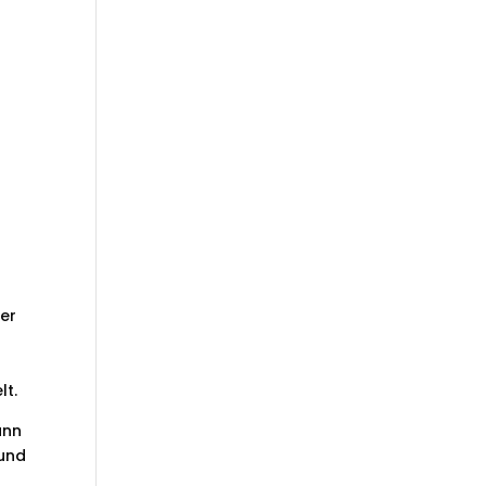
 er
lt.
ann
 und