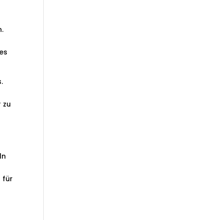
n.
tes
.
r zu
ln
 für