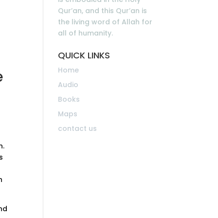
Qur’an, and this Qur’an is
the living word of Allah for
all of humanity.
QUICK LINKS
Home
e
Audio
Books
Maps
contact us
n.
s
h
und