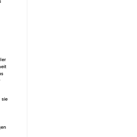
s
d
ler
eit
as
r
 sie
gen