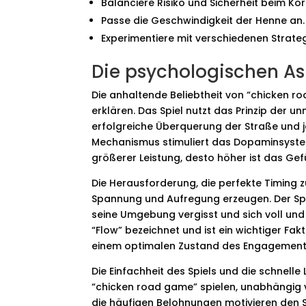
Balanciere Risiko und Sicherheit beim K
Passe die Geschwindigkeit der Henne an.
Experimentiere mit verschiedenen Strateg
Die psychologischen As
Die anhaltende Beliebtheit von “chicken r
erklären. Das Spiel nutzt das Prinzip der u
erfolgreiche Überquerung der Straße und 
Mechanismus stimuliert das Dopaminsystem 
größerer Leistung, desto höher ist das Gef
Die Herausforderung, die perfekte Timing z
Spannung und Aufregung erzeugen. Der Spie
seine Umgebung vergisst und sich voll und 
“Flow” bezeichnet und ist ein wichtiger Fakt
einem optimalen Zustand des Engagements u
Die Einfachheit des Spiels und die schnelle 
“chicken road game” spielen, unabhängig v
die häufigen Belohnungen motivieren den S