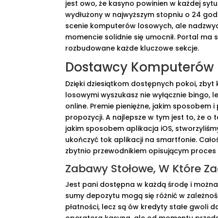
jest owo, że kasyno powinien w każdej syt
wydłużony w najwyższym stopniu o 24 godz
scenie komputerów losowych, ale nadzwycz
momencie solidnie się umocnił. Portal ma s
rozbudowane każde kluczowe sekcje.
Dostawcy Komputerów D
Dzięki dziesiątkom dostępnych pokoi, zbyt
losowymi wyszukasz nie wyłącznie bingo, l
online. Premie pieniężne, jakim sposobem
propozycji. A najlepsze w tym jest to, że 
jakim sposobem aplikacja iOS, stworzyliśmy
ukończyć tok aplikacji na smartfonie. Cało
zbytnio przewodnikiem opisującym proces H
Zabawy Stołowe, W Które Zag
Jest pani dostępna w każdą środę i można 
sumy depozytu mogą się różnić w zależno
płatności, lecz są ów kredyty stałe gwoli 