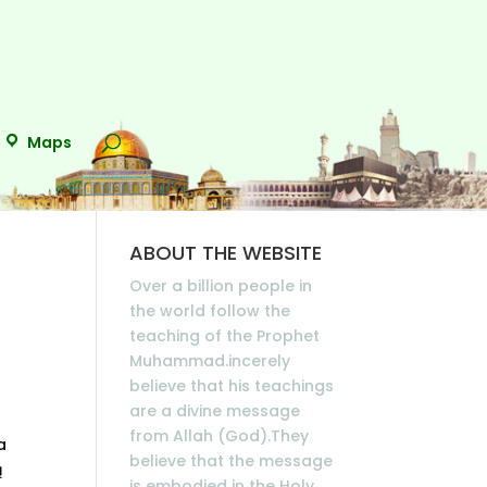
Maps
ABOUT THE WEBSITE
Over a billion people in
the world follow the
teaching of the Prophet
Muhammad.incerely
believe that his teachings
are a divine message
from Allah (God).They
a
believe that the message
ą
is embodied in the Holy