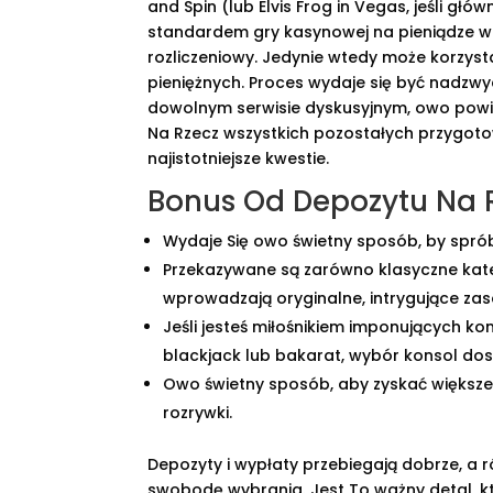
and Spin (lub Elvis Frog in Vegas, jeśli głó
standardem gry kasynowej na pieniądze w 
rozliczeniowy. Jedynie wtedy może korzyst
pieniężnych. Proces wydaje się być nadzwycz
dowolnym serwisie dyskusyjnym, owo powin
Na Rzecz wszystkich pozostałych przygotow
najistotniejsze kwestie.
Bonus Od Depozytu Na R
Wydaje Się owo świetny sposób, by sprób
Przekazywane są zarówno klasyczne kateg
wprowadzają oryginalne, intrygujące zas
Jeśli jesteś miłośnikiem imponujących k
blackjack lub bakarat, wybór konsol do
Owo świetny sposób, aby zyskać większ
rozrywki.
Depozyty i wypłaty przebiegają dobrze, 
swobodę wybrania. Jest To ważny detal, 