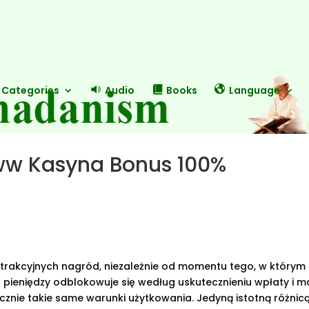
Categories
Audio
Books
Language
ww Kasyna Bonus 100%
trakcyjnych nagród, niezależnie od momentu tego, w którym
 pieniędzy odblokowuje się według uskutecznieniu wpłaty i m
cznie takie same warunki użytkowania. Jedyną istotną różnic