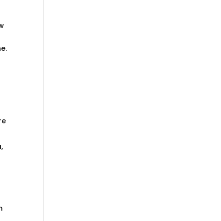
ów
e.
re
,
m