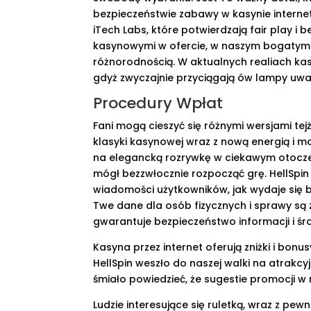
bezpieczeństwie zabawy w kasynie interne
iTech Labs, które potwierdzają fair play i
kasynowymi w ofercie, w naszym bogatym 
różnorodnością. W aktualnych realiach ka
gdyż zwyczajnie przyciągają ów lampy uw
Procedury Wpłat
Fani mogą cieszyć się różnymi wersjami tej
klasyki kasynowej wraz z nową energią i mo
na elegancką rozrywkę w ciekawym otocze
mógł bezzwłocznie rozpocząć grę. HellSpin 
wiadomości użytkowników, jak wydaje się
Twe dane dla osób fizycznych i sprawy s
gwarantuje bezpieczeństwo informacji i ś
Kasyna przez internet oferują zniżki i bon
HellSpin weszło do naszej walki na atrakcy
śmiało powiedzieć, że sugestie promocji w 
Ludzie interesujące się ruletką, wraz z pe