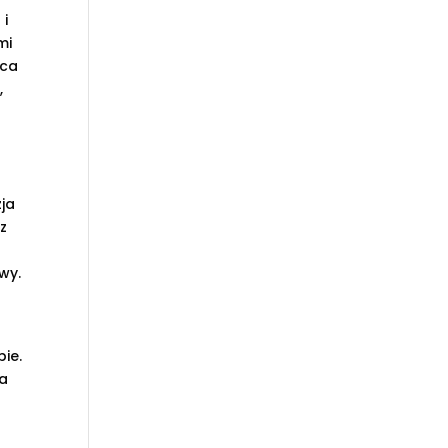
 i
mi
ęca
,
zja
z
wy.
bie.
na