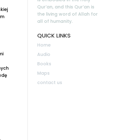
Qur’an, and this Qur’an is
kiej
the living word of Allah for
im
all of humanity.
QUICK LINKS
Home
mi
Audio
Books
nych
Maps
awdę
contact us