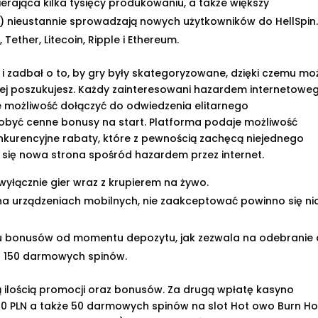
ierająca kilka tysięcy produkowaniu, a także większy
S) nieustannie sprowadzają nowych użytkowników do HellSpin
Tether, Litecoin, Ripple i Ethereum.
 i zadbał o to, by gry były skategoryzowane, dzięki czemu mo
tórej poszukujesz. Każdy zainteresowani hazardem internetowe
 możliwość dołączyć do odwiedzenia elitarnego
dobyć cenne bonusy na start. Platforma podaje możliwość
nkurencyjne rabaty, które z pewnością zachęcą niejednego
a się nowa strona spośród hazardem przez internet.
 wyłącznie gier wraz z krupierem na żywo.
 na urządzeniach mobilnych, nie zaakceptować powinno się ni
lu bonusów od momentu depozytu, jak zezwala na odebranie
 150 darmowych spinów.
ą ilością promocji oraz bonusów. Za drugą wpłatę kasyno
0 PLN a także 50 darmowych spinów na slot Hot owo Burn Ho