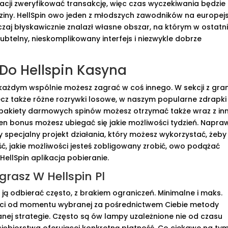
uacji zweryfikować transakcję, więc czas wyczekiwania będzie
iny. HellSpin owo jeden z młodszych zawodników na europejs
aj błyskawicznie znalazł własne obszar, na którym w ostatn
ubtelny, nieskomplikowany interfejs i niezwykle dobrze
o Hellspin Kasyna
 każdym wspólnie możesz zagrać w coś innego. W sekcji z gra
ecz także różne rozrywki losowe, w naszym popularne zdrapki
 i pakiety darmowych spinów możesz otrzymać także wraz z in
o ten bonus możesz ubiegać się jakie możliwości tydzień. Napr
 specjalny projekt działania, który możesz wykorzystać, żeby
ść, jakie możliwości jesteś zobligowany zrobić, owo podążać
ellSpin aplikacja pobieranie.
rasz W Hellspin Pl
ją odbierać często, z brakiem ograniczeń. Minimalne i maks.
ści od momentu wybranej za pośrednictwem Ciebie metody
danej strategie. Często są ów lampy uzależnione nie od czasu