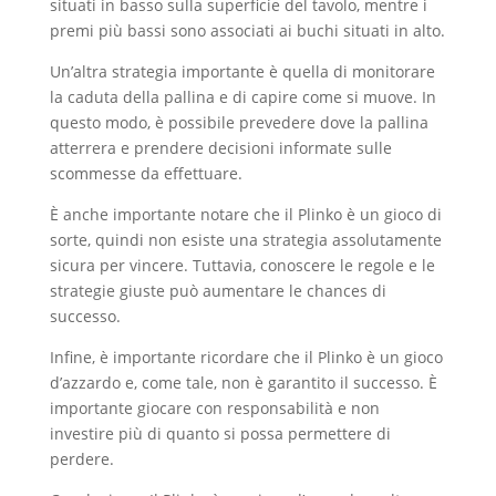
situati in basso sulla superficie del tavolo, mentre i
premi più bassi sono associati ai buchi situati in alto.
Un’altra strategia importante è quella di monitorare
la caduta della pallina e di capire come si muove. In
questo modo, è possibile prevedere dove la pallina
atterrera e prendere decisioni informate sulle
scommesse da effettuare.
È anche importante notare che il Plinko è un gioco di
sorte, quindi non esiste una strategia assolutamente
sicura per vincere. Tuttavia, conoscere le regole e le
strategie giuste può aumentare le chances di
successo.
Infine, è importante ricordare che il Plinko è un gioco
d’azzardo e, come tale, non è garantito il successo. È
importante giocare con responsabilità e non
investire più di quanto si possa permettere di
perdere.