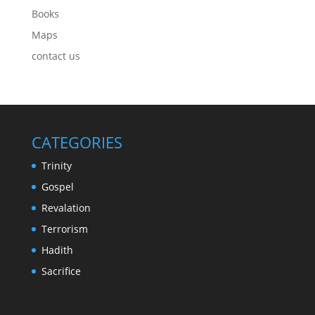
Books
Maps
contact us
CATEGORIES
Trinity
Gospel
Revalation
Terrorism
Hadith
Sacrifice