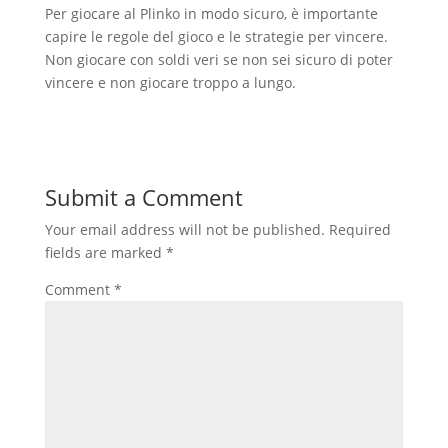
Per giocare al Plinko in modo sicuro, è importante
capire le regole del gioco e le strategie per vincere.
Non giocare con soldi veri se non sei sicuro di poter
vincere e non giocare troppo a lungo.
Submit a Comment
Your email address will not be published.
Required
fields are marked
*
Comment
*