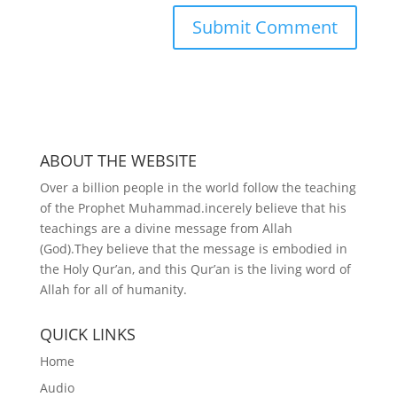
ABOUT THE WEBSITE
Over a billion people in the world follow the teaching
of the Prophet Muhammad.incerely believe that his
teachings are a divine message from Allah
(God).They believe that the message is embodied in
the Holy Qur’an, and this Qur’an is the living word of
Allah for all of humanity.
QUICK LINKS
Home
Audio