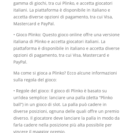
gamma di giochi, tra cui Plinko, e accetta giocatori
italiani. La piattaforma è disponibile in italiano e
accetta diverse opzioni di pagamento, tra cui Visa,
Mastercard e PayPal.
• Gioco Plinko: Questo gioco online offre una versione
italiana di Plinko e accetta giocatori italiani. La
piattaforma è disponibile in italiano e accetta diverse
opzioni di pagamento, tra cui Visa, Mastercard e
PayPal.
Ma come si gioca a Plinko? Ecco alcune informazioni
sulla regola del gioco:
• Regole del gioco: Il gioco di Plinko è basato su
un’idea semplice: lanciare una palla (detta “Plinko
ball”) in un gioco di slot. La palla può cadere in
diverse posizioni, ognuna delle quali offre un premio
diverso. Il giocatore deve lanciare la palla in modo da
farla cadere nella posizione più alta possibile per
vincere il maggior premio.