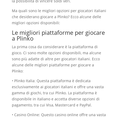
la possibilità di vincere soldi veri.
Ma quali sono le migliori opzioni per giocatori italiani
che desiderano giocare a Plinko? Ecco alcune delle
migliori opzioni disponibili:
Le migliori piattaforme per giocare
a Plinko
La prima cosa da considerare è la piattaforma di
gioco. Ci sono molte opzioni disponibili, ma alcune
sono più adatte di altre per giocatori italiani. Ecco
alcune delle migliori piattaforme per giocare a
Plinko:
• Plinko Italia: Questa piattaforma è dedicata
esclusivamente ai giocatori italiani e offre una vasta
gamma di giochi, tra cui Plinko. La piattaforma è
disponibile in italiano e accetta diverse opzioni di
pagamento, tra cui Visa, Mastercard e PayPal.
• Casino Online: Questo casino online offre una vasta