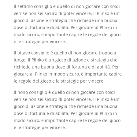
Il settimo consiglio è quello di non giocare con soldi
veri se non sei sicuro di poter vincere. Il Plinko è un
gioco di azione e strategia che richiede una buona
dose di fortuna e di abilità. Per giocare al Plinko in
modo sicuro, è importante capire le regole del gioco
e le strategie per vincere.
Il ottavo consiglio è quello di non giocare troppo a
lungo. Il Plinko è un gioco di azione e strategia che
richiede una buona dose di fortuna e di abilità. Per
giocare al Plinko in modo sicuro, è importante capire
le regole del gioco e le strategie per vincere.
Il nono consiglio è quello di non giocare con soldi
veri se non sei sicuro di poter vincere. Il Plinko è un
gioco di azione e strategia che richiede una buona
dose di fortuna e di abilità. Per giocare al Plinko in
modo sicuro, è importante capire le regole del gioco
e le strategie per vincere.