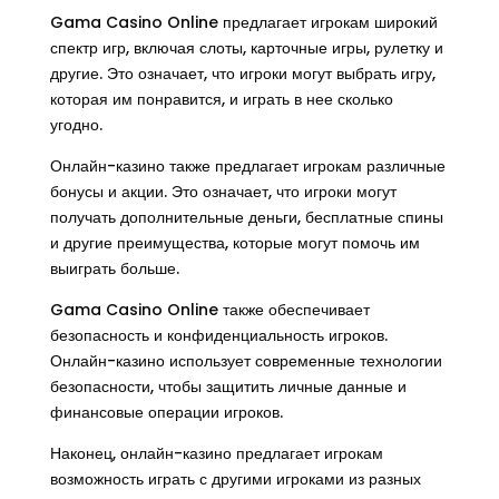
Gama Casino Online предлагает игрокам широкий
спектр игр, включая слоты, карточные игры, рулетку и
другие. Это означает, что игроки могут выбрать игру,
которая им понравится, и играть в нее сколько
угодно.
Онлайн-казино также предлагает игрокам различные
бонусы и акции. Это означает, что игроки могут
получать дополнительные деньги, бесплатные спины
и другие преимущества, которые могут помочь им
выиграть больше.
Gama Casino Online также обеспечивает
безопасность и конфиденциальность игроков.
Онлайн-казино использует современные технологии
безопасности, чтобы защитить личные данные и
финансовые операции игроков.
Наконец, онлайн-казино предлагает игрокам
возможность играть с другими игроками из разных