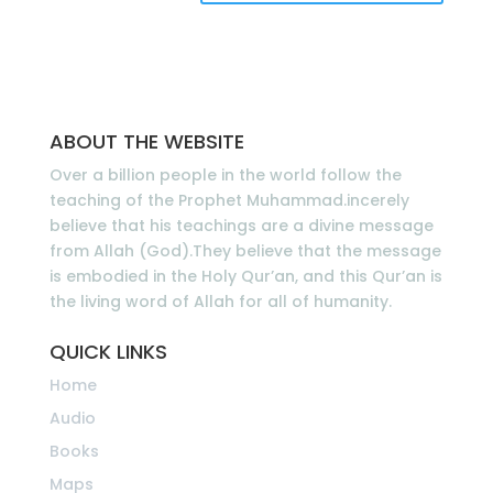
ABOUT THE WEBSITE
Over a billion people in the world follow the
teaching of the Prophet Muhammad.incerely
believe that his teachings are a divine message
from Allah (God).They believe that the message
is embodied in the Holy Qur’an, and this Qur’an is
the living word of Allah for all of humanity.
QUICK LINKS
Home
Audio
Books
Maps