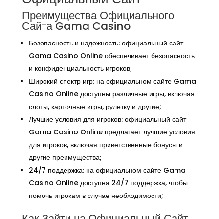
Преимущества Официального
Сайта Gama Casino
Безопасность и надежность: официальный сайт
Gama Casino Online обеспечивает безопасность
и конфиденциальность игроков;
Широкий спектр игр: на официальном сайте Gama
Casino Online доступны различные игры, включая
слоты, карточные игры, рулетку и другие;
Лучшие условия для игроков: официальный сайт
Gama Casino Online предлагает лучшие условия
для игроков, включая приветственные бонусы и
другие преимущества;
24/7 поддержка: на официальном сайте Gama
Casino Online доступна 24/7 поддержка, чтобы
помочь игрокам в случае необходимости;
Как Зайти на Официальный Сайт