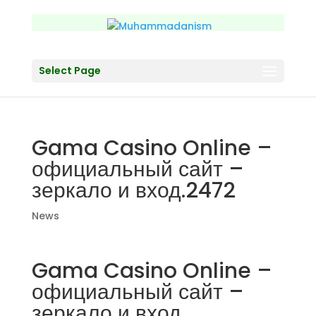
Select Page
Gama Casino Online –
официальный сайт –
зеркало и вход.2472
News
Gama Casino Online –
официальный сайт –
зеркало и вход