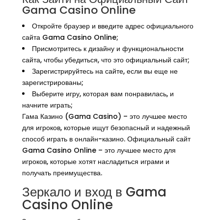
Gama Casino Online
Откройте браузер и введите адрес официального
сайта Gama Casino Online;
Присмотритесь к дизайну и функциональности
сайта, чтобы убедиться, что это официальный сайт;
Зарегистрируйтесь на сайте, если вы еще не
зарегистрированы;
Выберите игру, которая вам понравилась, и
начните играть;
Гама Казино (Gama Casino) – это лучшее место
для игроков, которые ищут безопасный и надежный
способ играть в онлайн-казино. Официальный сайт
Gama Casino Online – это лучшее место для
игроков, которые хотят насладиться играми и
получать преимущества.
Зеркало и вход в Gama
Casino Online