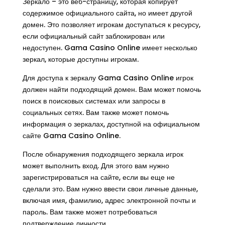
Зеркало – это веб-страницу, которая копирует
содержимое официального сайта, но имеет другой
домен. Это позволяет игрокам доступаться к ресурсу,
если официальный сайт заблокирован или
недоступен. Gama Casino Online имеет несколько
зеркал, которые доступны игрокам.
Для доступа к зеркалу Gama Casino Online игрок
должен найти подходящий домен. Вам может помочь
поиск в поисковых системах или запросы в
социальных сетях. Вам также может помочь
информация о зеркалах, доступной на официальном
сайте Gama Casino Online.
После обнаружения подходящего зеркала игрок
может выполнить вход. Для этого вам нужно
зарегистрироваться на сайте, если вы еще не
сделали это. Вам нужно ввести свои личные данные,
включая имя, фамилию, адрес электронной почты и
пароль. Вам также может потребоваться
подтверждение личности.