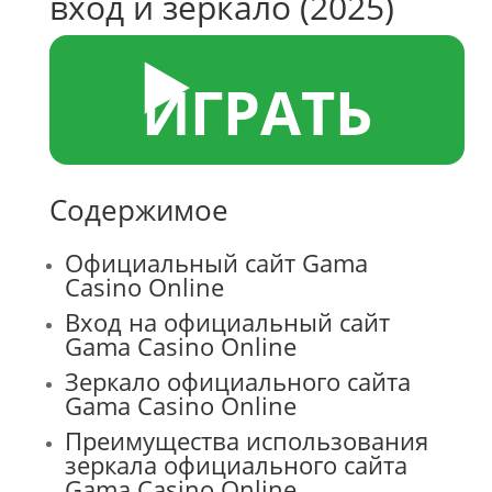
вход и зеркало (2025)
▶️
ИГРАТЬ
Содержимое
Официальный сайт Gama
Casino Online
Вход на официальный сайт
Gama Casino Online
Зеркало официального сайта
Gama Casino Online
Преимущества использования
зеркала официального сайта
Gama Casino Online