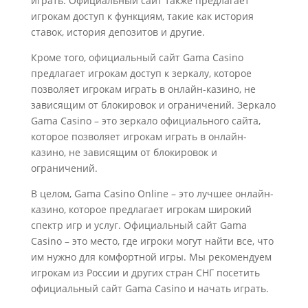
играть. Официальный сайт также предлагает
игрокам доступ к функциям, такие как история
ставок, история депозитов и другие.
Кроме того, официальный сайт Gama Casino
предлагает игрокам доступ к зеркалу, которое
позволяет игрокам играть в онлайн-казино, не
зависящим от блокировок и ограничений. Зеркало
Gama Casino – это зеркало официального сайта,
которое позволяет игрокам играть в онлайн-
казино, не зависящим от блокировок и
ограничений.
В целом, Gama Casino Online – это лучшее онлайн-
казино, которое предлагает игрокам широкий
спектр игр и услуг. Официальный сайт Gama
Casino – это место, где игроки могут найти все, что
им нужно для комфортной игры. Мы рекомендуем
игрокам из России и других стран СНГ посетить
официальный сайт Gama Casino и начать играть.