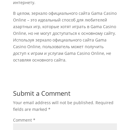
интернету.
В целом, зеркало официального сайта Gama Casino
Online – это идеальный способ для любителей
азартных игр, которые хотят играть в Gama Casino
Online, но не могут доступаться к основному сайту.
Используя зеркало официального сайта Gama
Casino Online, пользователь может получить
доступ к играм и услугам Gama Casino Online, не
оставляя основного сайта.
Submit a Comment
Your email address will not be published.
Required
fields are marked
*
Comment
*