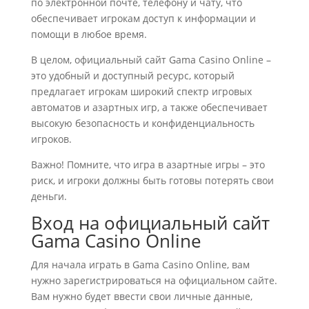
по электронной почте, телефону и чату, что
обеспечивает игрокам доступ к информации и
помощи в любое время.
В целом, официальный сайт Gama Casino Online –
это удобный и доступный ресурс, который
предлагает игрокам широкий спектр игровых
автоматов и азартных игр, а также обеспечивает
высокую безопасность и конфиденциальность
игроков.
Важно! Помните, что игра в азартные игры – это
риск, и игроки должны быть готовы потерять свои
деньги.
Вход на официальный сайт
Gama Casino Online
Для начала играть в Gama Casino Online, вам
нужно зарегистрироваться на официальном сайте.
Вам нужно будет ввести свои личные данные,