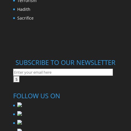
Terrorism
Hadith
Sacrifice
SUBSCRIBE TO OUR NEWSLETTER
FOLLOW US ON