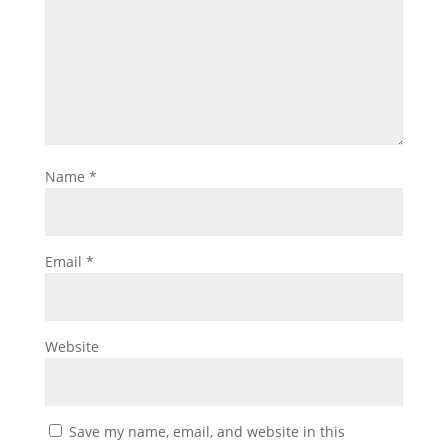
Name
*
Email
*
Website
Save my name, email, and website in this