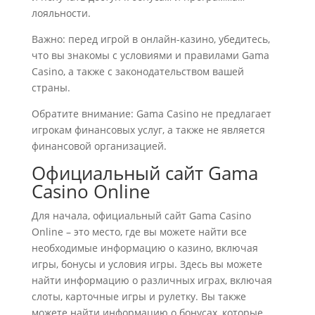
лояльности.
Важно: перед игрой в онлайн-казино, убедитесь,
что вы знакомы с условиями и правилами Gama
Casino, а также с законодательством вашей
страны.
Обратите внимание: Gama Casino не предлагает
игрокам финансовых услуг, а также не является
финансовой организацией.
Официальный сайт Gama
Casino Online
Для начала, официальный сайт Gama Casino
Online – это место, где вы можете найти все
необходимые информацию о казино, включая
игры, бонусы и условия игры. Здесь вы можете
найти информацию о различных играх, включая
слоты, карточные игры и рулетку. Вы также
можете найти информацию о бонусах, которые