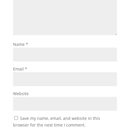
Name
*
Email
*
Website
Save my name, email, and website in this
browser for the next time I comment.