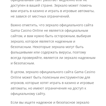
доступен в вашей стране. Зеркало может помочь
вам играть в казино и играть в игровые автоматы,
не завися от местных ограничений.
Важно отметить, что зеркало официального сайта
Gama Casino Online не является официальным
сайтом, и вам нужно быть осторожным, выбирая
зеркало, которое является надежным и
безопасным. Некоторые зеркала могут быть
фальшивыми или содержать вирусы, поэтому
всегда проверяйте, является ли зеркало надежным
и безопасным.
В целом, зеркало официального сайта Gama Casino
Online может быть полезным инструментом для
игроков, которые хотят играть в казино и игровые
автоматы, но имеют ограничения на доступ к
официальному сайту.
Если вы ищете надежное и безопасное зеркало