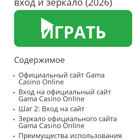
вход и зеркало (2026)
▶️
ИГРАТЬ
Содержимое
Официальный сайт Gama
Casino Online
Вход на официальный сайт
Gama Casino Online
Шаг 2: Вход на сайт
Зеркало официального сайта
Gama Casino Online
Преимущества использования