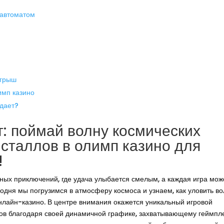
 автоматом
игрыш
имп казино
 дает?
т: поймай волну космических
исталлов в олимп казино для
!
ных приключений, где удача улыбается смелым, а каждая игра мож
одня мы погрузимся в атмосферу космоса и узнаем, как уловить во
онлайн-казино. В центре внимания окажется уникальный игровой
оков благодаря своей динамичной графике, захватывающему геймпл