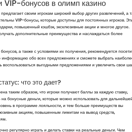
и VIP-бонусов в олимп казино
 предлагает своим игрокам широкий выбор других развлечений, а 
тельны VIP-бонусы, которые доступны для постоянных игроков. Эт
одарки, повышенный кэшбэк, эксклюзивные акции и многое другое.
получать дополнительные преимущества и наслаждаться более
бонусов, а также с условиями их получения, рекомендуется посети
ю информацию обо всех предложениях и сможете выбрать наиболе
ть воспользоваться выгодными предложениями и увеличить свои ш
татус: что это дает?
ена таким образом, что игроки получают баллы за каждую ставку,
 на бонусные деньги, которые можно использовать для дальнейше
ровень в программе лояльности, и тем больше преимуществ вы
склюзивным акциям, повышенным лимитам на вывод средств,
иям.
очно регулярно играть и делать ставки на реальные деньги. Чем