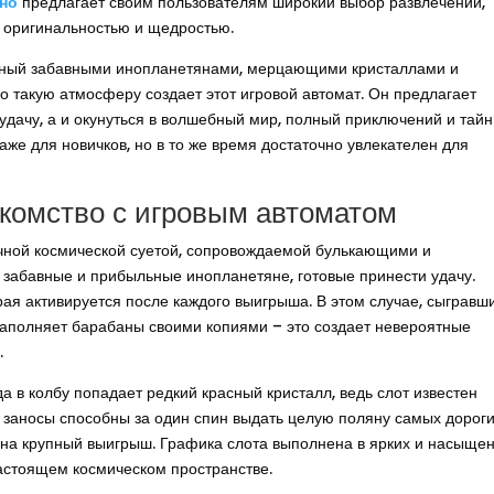
ино
предлагает своим пользователям широкий выбор развлечений,
й оригинальностью и щедростью.
енный забавными инопланетянами, мерцающими кристаллами и
такую атмосферу создает этот игровой автомат. Он предлагает
удачу, а и окунуться в волшебный мир, полный приключений и тайн
аже для новичков, но в то же время достаточно увлекателен для
акомство с игровым автоматом
ичной космической суетой, сопровождаемой булькающими и
 забавные и прибыльные инопланетяне, готовые принести удачу.
рая активируется после каждого выигрыша. В этом случае, сыгравш
заполняет барабаны своими копиями – это создает невероятные
.
а в колбу попадает редкий красный кристалл, ведь слот известен
заносы способны за один спин выдать целую поляну самых дорог
ы на крупный выигрыш. Графика слота выполнена в ярких и насыще
настоящем космическом пространстве.