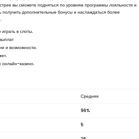
ыстрее вы сможете подняться по уровням программы лояльности и
ть получить дополнительные бонусы и наслаждаться более
о
.
 играть в слоты.
 выплат
ии и возможности.
жет.
 онлайн-казино.
Средняя
96%
5