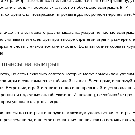
и их размер. Высокая волатильность означает, что выигрыши будут
волатильность – наоборот, частые, но небольшие выигрыши. RTP
в, который слот возвращает игрокам в долгосрочной перспективе. 
означает, что вы можете рассчитывать на умеренно частые выигрыш
о учитывать эти факторы при выборе стратегии игры и размере ста
райте слоты с низкой волатильностью. Если вы хотите сорвать кру
ью.
ть шансы на выигрыш
отах, но есть несколько советов, которые могут помочь вам увелич
ила игры и ознакомьтесь с таблицей выплат. Во-вторых, используйт
и. В-третьих, играйте ответственно и не превышайте установленн
еренных и надежных онлайн-казино. И, наконец, не забывайте про
ором успеха в азартных играх.
ои шансы на выигрыш и получить максимум удовольствия от игры. 
 развлечением, и не стоит полагаться на них как на источник дохо