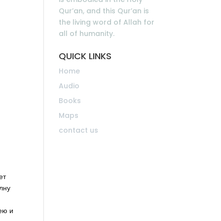
Qur’an, and this Qur’an is
the living word of Allah for
all of humanity.
QUICK LINKS
Home
Audio
Books
Maps
contact us
ет
лну
ею и