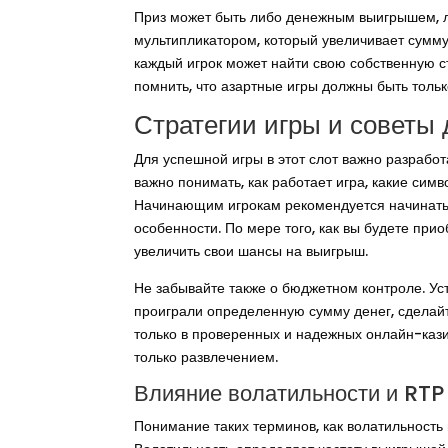
Приз может быть либо денежным выигрышем, 
мультипликатором, который увеличивает сумм
каждый игрок может найти свою собственную с
помнить, что азартные игры должны быть только
Стратегии игры и советы 
Для успешной игры в этот слот важно разработ
важно понимать, как работает игра, какие сим
Начинающим игрокам рекомендуется начинать с
особенности. По мере того, как вы будете при
увеличить свои шансы на выигрыш.
Не забывайте также о бюджетном контроле. Ус
проиграли определенную сумму денег, сделайт
только в проверенных и надежных онлайн-кази
только развлечением.
Влияние волатильности и RTP
Понимание таких терминов, как волатильность 