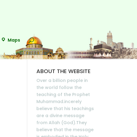
Maps
ABOUT THE WEBSITE
Over a billion people in
the world follow the
teaching of the Prophet
Muhammad.incerely
believe that his teachings
are a divine message
from Allah (God).They
believe that the message
is embodied in the Holy