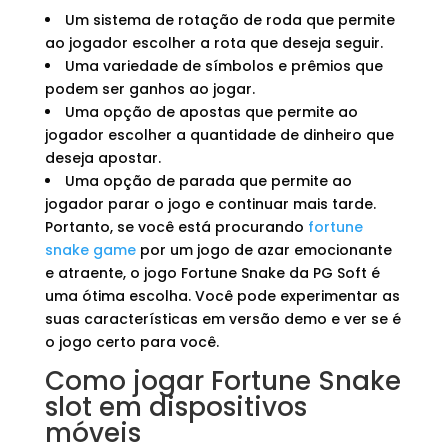
Um sistema de rotação de roda que permite
ao jogador escolher a rota que deseja seguir.
Uma variedade de símbolos e prêmios que
podem ser ganhos ao jogar.
Uma opção de apostas que permite ao
jogador escolher a quantidade de dinheiro que
deseja apostar.
Uma opção de parada que permite ao
jogador parar o jogo e continuar mais tarde.
Portanto, se você está procurando
fortune
snake game
por um jogo de azar emocionante
e atraente, o jogo Fortune Snake da PG Soft é
uma ótima escolha. Você pode experimentar as
suas características em versão demo e ver se é
o jogo certo para você.
Como jogar Fortune Snake
slot em dispositivos
móveis