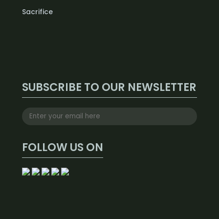
Sacrifice
SUBSCRIBE TO OUR NEWSLETTER
FOLLOW US ON