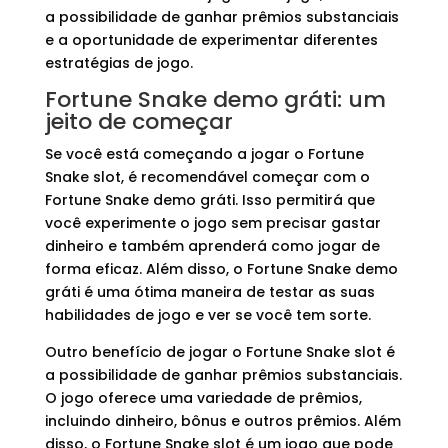
a possibilidade de ganhar prêmios substanciais
e a oportunidade de experimentar diferentes
estratégias de jogo.
Fortune Snake demo gráti: um
jeito de começar
Se você está começando a jogar o Fortune
Snake slot, é recomendável começar com o
Fortune Snake demo gráti. Isso permitirá que
você experimente o jogo sem precisar gastar
dinheiro e também aprenderá como jogar de
forma eficaz. Além disso, o Fortune Snake demo
gráti é uma ótima maneira de testar as suas
habilidades de jogo e ver se você tem sorte.
Outro benefício de jogar o Fortune Snake slot é
a possibilidade de ganhar prêmios substanciais.
O jogo oferece uma variedade de prêmios,
incluindo dinheiro, bônus e outros prêmios. Além
disso, o Fortune Snake slot é um jogo que pode