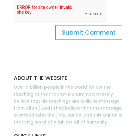
ABOUT THE WEBSITE
Over a billion people in the world follow the
teaching of the Prophet Muhammad.incerely
believe that his teachings are a divine message
from Allah (God).They believe that the message
is embodied in the Holy Qur’an, and this Qur’an is
the living word of Allah for all of humanity.
QUICK LINKS