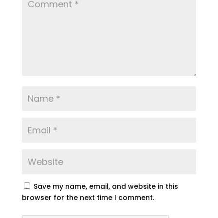
Save my name, email, and website in this
browser for the next time I comment.