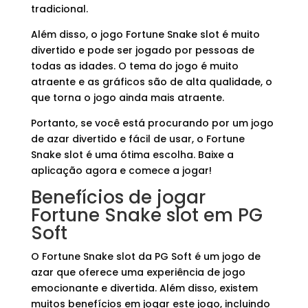
tradicional.
Além disso, o jogo Fortune Snake slot é muito
divertido e pode ser jogado por pessoas de
todas as idades. O tema do jogo é muito
atraente e as gráficos são de alta qualidade, o
que torna o jogo ainda mais atraente.
Portanto, se você está procurando por um jogo
de azar divertido e fácil de usar, o Fortune
Snake slot é uma ótima escolha. Baixe a
aplicação agora e comece a jogar!
Benefícios de jogar
Fortune Snake slot em PG
Soft
O Fortune Snake slot da PG Soft é um jogo de
azar que oferece uma experiência de jogo
emocionante e divertida. Além disso, existem
muitos benefícios em jogar este jogo, incluindo