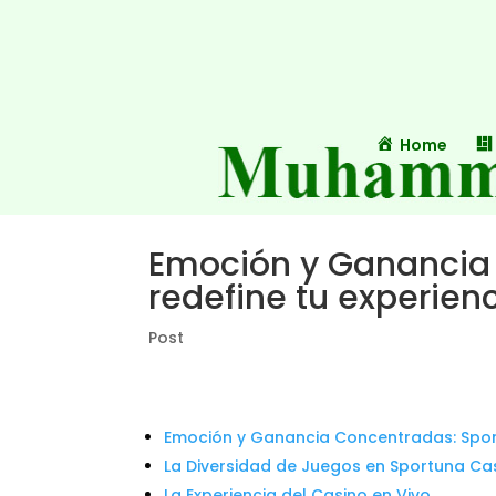
Home
Emoción y Ganancia
redefine tu experien
Post
Emoción y Ganancia Concentradas: Sport
La Diversidad de Juegos en Sportuna Ca
La Experiencia del Casino en Vivo