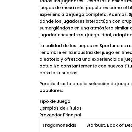
todos los jugadores. Desde las clásicas 
juegos de mesa más populares como el blac
experiencia de juego completa. Además, Sp
donde los jugadores interactúan con crupi
sumergiéndose en una atmósfera similar a
jugador encuentre su juego ideal, adaptado
La calidad de los juegos en Sportuna es 
renombre en la industria del juego en líne
aleatorio y ofrezca una experiencia de jue
actualiza constantemente con nuevos títu
para los usuarios.
Para ilustrar la amplia selección de jueg
populares:
Tipo de Juego
Ejemplos de Títulos
Proveedor Principal
Tragamonedas
Starbust, Book of D