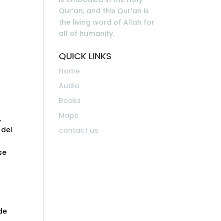
Qur’an, and this Qur’an is
the living word of Allah for
all of humanity.
QUICK LINKS
Home
Audio
Books
Maps
,
 del
contact us
se
de