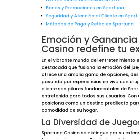
Bonos y Promociones en Sportuna
Seguridad y Atención al Cliente en Spor
Métodos de Pago y Retiro en Sportuna
Emoción y Ganancia
Casino redefine tu e
En el vibrante mundo del entretenimiento e
destacada que fusiona la emoción del jue
ofrece una amplia gama de opciones, de
pasando por experiencias en vivo con crupi
cliente son pilares fundamentales de Spo
entretenida para todos sus usuarios. Con un
posiciona como un destino predilecto par
comodidad de su hogar.
La Diversidad de Juego
Sportuna Casino se distingue por su exten