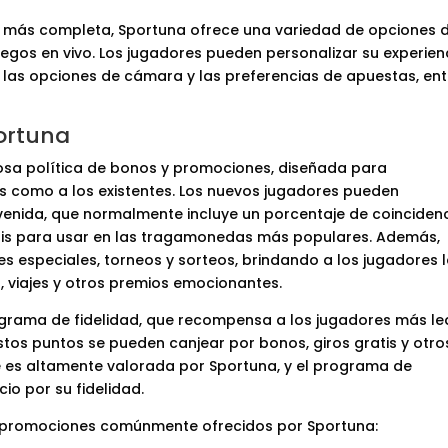
a más completa, Sportuna ofrece una variedad de opciones 
uegos en vivo. Los jugadores pueden personalizar su experien
, las opciones de cámara y las preferencias de apuestas, ent
ortuna
osa política de bonos y promociones, diseñada para
 como a los existentes. Los nuevos jugadores pueden
venida, que normalmente incluye un porcentaje de coinciden
atis para usar en las tragamonedas más populares. Además,
 especiales, torneos y sorteos, brindando a los jugadores 
 viajes y otros premios emocionantes.
grama de fidelidad, que recompensa a los jugadores más le
tos puntos se pueden canjear por bonos, giros gratis y otro
nte es altamente valorada por Sportuna, y el programa de
io por su fidelidad.
 y promociones comúnmente ofrecidos por Sportuna: