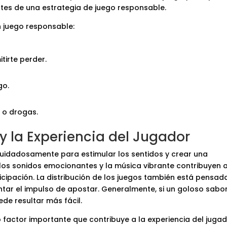
tes de una estrategia de juego responsable.
n juego responsable:
tirte perder.
go.
l o drogas.
y la Experiencia del Jugador
cuidadosamente para estimular los sentidos y crear una
s, los sonidos emocionantes y la música vibrante contribuyen 
icipación. La distribución de los juegos también está pensad
tar el impulso de apostar. Generalmente, si un goloso sabo
ede resultar más fácil.
tro factor importante que contribuye a la experiencia del jugad