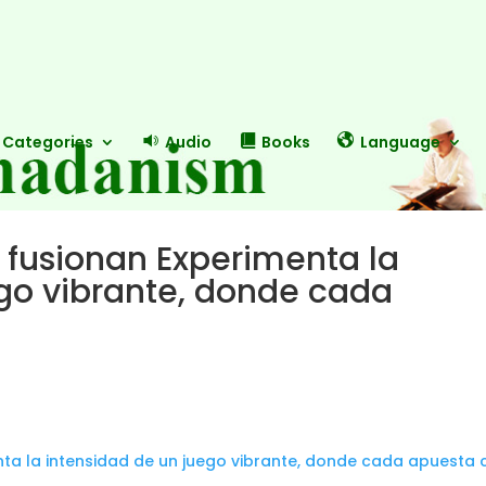
Categories
Audio
Books
Language
 fusionan Experimenta la
ego vibrante, donde cada
nta la intensidad de un juego vibrante, donde cada apuesta 