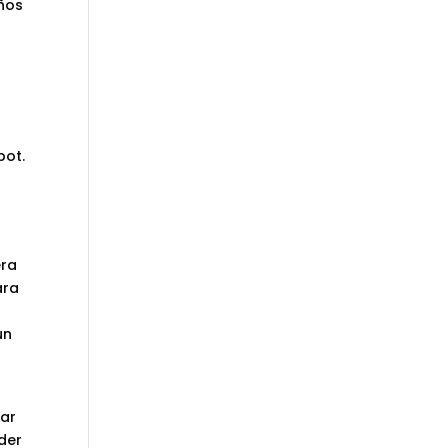
ños
pot.
era
ara
un
mar
der