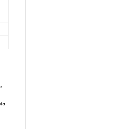
a
e
sía