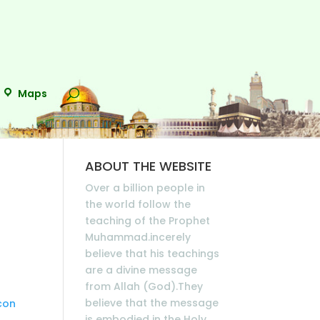
Maps
ABOUT THE WEBSITE
Over a billion people in
the world follow the
teaching of the Prophet
Muhammad.incerely
believe that his teachings
are a divine message
from Allah (God).They
believe that the message
con
is embodied in the Holy