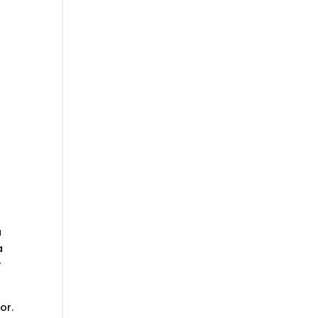
a
a
r
or.