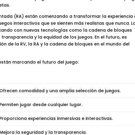
etas.
mentada (RA) están comenzando a transformar la experiencia 
uegos interactivos que se sienten más realistas que nunca. L
ntando con nuevas tecnologías como la cadena de bloques
transparencia y la equidad de los juegos. En el futuro, es
n de la RV, la RA y la cadena de bloques en el mundo del
están marcando el futuro del juego:
Ofrecen comodidad y una amplia selección de juegos.
Permiten jugar desde cualquier lugar.
Proporciona experiencias inmersivas e interactivas.
Mejora la seguridad y la transparencia.