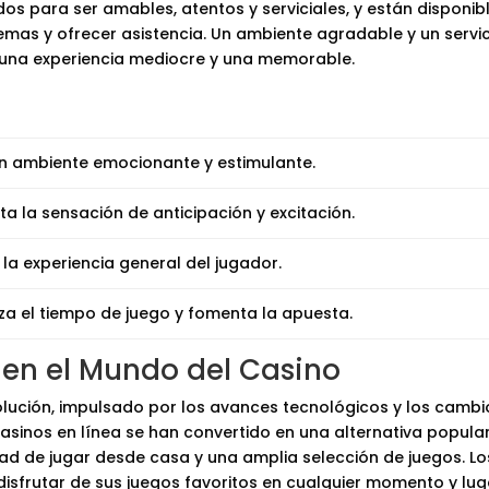
s para ser amables, atentos y serviciales, y están disponib
mas y ofrecer asistencia. Un ambiente agradable y un servi
 una experiencia mediocre y una memorable.
n ambiente emocionante y estimulante.
a la sensación de anticipación y excitación.
 la experiencia general del jugador.
za el tiempo de juego y fomenta la apuesta.
en el Mundo del Casino
olución, impulsado por los avances tecnológicos y los cambi
casinos en línea se han convertido en una alternativa popula
dad de jugar desde casa y una amplia selección de juegos. Lo
disfrutar de sus juegos favoritos en cualquier momento y lug