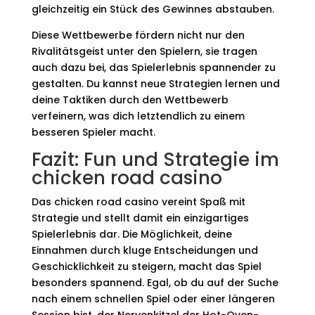
gleichzeitig ein Stück des Gewinnes abstauben.
Diese Wettbewerbe fördern nicht nur den
Rivalitätsgeist unter den Spielern, sie tragen
auch dazu bei, das Spielerlebnis spannender zu
gestalten. Du kannst neue Strategien lernen und
deine Taktiken durch den Wettbewerb
verfeinern, was dich letztendlich zu einem
besseren Spieler macht.
Fazit: Fun und Strategie im
chicken road casino
Das chicken road casino vereint Spaß mit
Strategie und stellt damit ein einzigartiges
Spielerlebnis dar. Die Möglichkeit, deine
Einnahmen durch kluge Entscheidungen und
Geschicklichkeit zu steigern, macht das Spiel
besonders spannend. Egal, ob du auf der Suche
nach einem schnellen Spiel oder einer längeren