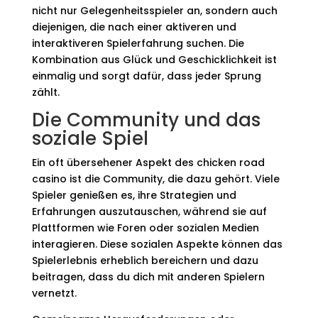
nicht nur Gelegenheitsspieler an, sondern auch
diejenigen, die nach einer aktiveren und
interaktiveren Spielerfahrung suchen. Die
Kombination aus Glück und Geschicklichkeit ist
einmalig und sorgt dafür, dass jeder Sprung
zählt.
Die Community und das
soziale Spiel
Ein oft übersehener Aspekt des chicken road
casino ist die Community, die dazu gehört. Viele
Spieler genießen es, ihre Strategien und
Erfahrungen auszutauschen, während sie auf
Plattformen wie Foren oder sozialen Medien
interagieren. Diese sozialen Aspekte können das
Spielerlebnis erheblich bereichern und dazu
beitragen, dass du dich mit anderen Spielern
vernetzt.