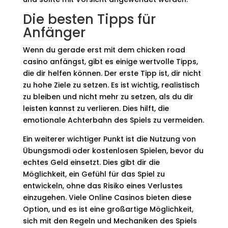
Die besten Tipps für
Anfänger
Wenn du gerade erst mit dem chicken road
casino anfängst, gibt es einige wertvolle Tipps,
die dir helfen können. Der erste Tipp ist, dir nicht
zu hohe Ziele zu setzen. Es ist wichtig, realistisch
zu bleiben und nicht mehr zu setzen, als du dir
leisten kannst zu verlieren. Dies hilft, die
emotionale Achterbahn des Spiels zu vermeiden.
Ein weiterer wichtiger Punkt ist die Nutzung von
Übungsmodi oder kostenlosen Spielen, bevor du
echtes Geld einsetzt. Dies gibt dir die
Möglichkeit, ein Gefühl für das Spiel zu
entwickeln, ohne das Risiko eines Verlustes
einzugehen. Viele Online Casinos bieten diese
Option, und es ist eine großartige Möglichkeit,
sich mit den Regeln und Mechaniken des Spiels