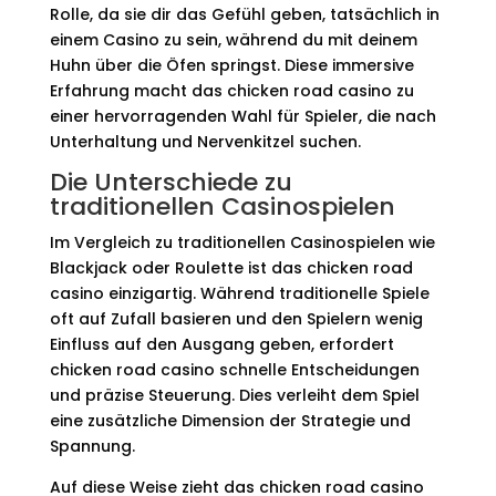
Rolle, da sie dir das Gefühl geben, tatsächlich in
einem Casino zu sein, während du mit deinem
Huhn über die Öfen springst. Diese immersive
Erfahrung macht das chicken road casino zu
einer hervorragenden Wahl für Spieler, die nach
Unterhaltung und Nervenkitzel suchen.
Die Unterschiede zu
traditionellen Casinospielen
Im Vergleich zu traditionellen Casinospielen wie
Blackjack oder Roulette ist das chicken road
casino einzigartig. Während traditionelle Spiele
oft auf Zufall basieren und den Spielern wenig
Einfluss auf den Ausgang geben, erfordert
chicken road casino schnelle Entscheidungen
und präzise Steuerung. Dies verleiht dem Spiel
eine zusätzliche Dimension der Strategie und
Spannung.
Auf diese Weise zieht das chicken road casino