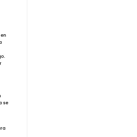
 en
a
go.
r
n
a se
ara