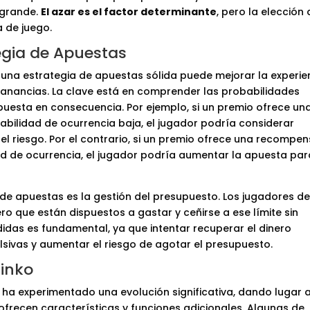
 grande.
El azar es el factor determinante
, pero la elección
a de juego.
egia de Apuestas
r una estrategia de apuestas sólida puede mejorar la experie
anancias. La clave está en comprender las probabilidades
puesta en consecuencia. Por ejemplo, si un premio ofrece un
bilidad de ocurrencia baja, el jugador podría considerar
l riesgo. Por el contrario, si un premio ofrece una recompe
d de ocurrencia, el jugador podría aumentar la apuesta par
 de apuestas es la gestión del presupuesto. Los jugadores d
ero que están dispuestos a gastar y ceñirse a ese límite sin
rdidas es fundamental, ya que intentar recuperar el dinero
sivas y aumentar el riesgo de agotar el presupuesto.
linko
o ha experimentado una evolución significativa, dando lugar 
frecen características y funciones adicionales. Algunas de