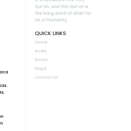
Qur’an, and this Qur’an is
the living word of Allah for
all of humanity.
QUICK LINKS
Home
Audio
Books
Maps
taca
contact us
sas.
as,
en
en