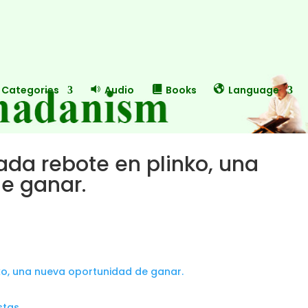
Categories
Audio
Books
Language
cada rebote en plinko, una
e ganar.
nko, una nueva oportunidad de ganar.
stas