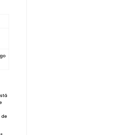
sgo
está
e
s de
as