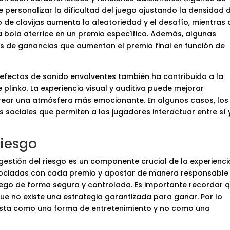
e personalizar la dificultad del juego ajustando la densidad 
o de clavijas aumenta la aleatoriedad y el desafío, mientras
la bola aterrice en un premio específico. Además, algunas
es de ganancias que aumentan el premio final en función de
efectos de sonido envolventes también ha contribuido a la
plinko. La experiencia visual y auditiva puede mejorar
y crear una atmósfera más emocionante. En algunos casos, los
s sociales que permiten a los jugadores interactuar entre sí 
Riesgo
a gestión del riesgo es un componente crucial de la experienc
sociadas con cada premio y apostar de manera responsable
uego de forma segura y controlada. Es importante recordar 
que no existe una estrategia garantizada para ganar. Por lo
uesta como una forma de entretenimiento y no como una