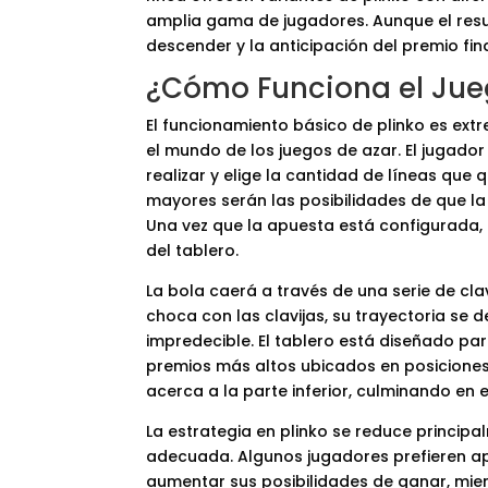
amplia gama de jugadores. Aunque el resu
descender y la anticipación del premio fin
¿Cómo Funciona el Jue
El funcionamiento básico de plinko es extr
el mundo de los juegos de azar. El jugad
realizar y elige la cantidad de líneas que 
mayores serán las posibilidades de que la
Una vez que la apuesta está configurada, 
del tablero.
La bola caerá a través de una serie de cla
choca con las clavijas, su trayectoria se 
impredecible. El tablero está diseñado par
premios más altos ubicados en posiciones
acerca a la parte inferior, culminando en
La estrategia en plinko se reduce principa
adecuada. Algunos jugadores prefieren a
aumentar sus posibilidades de ganar, mi