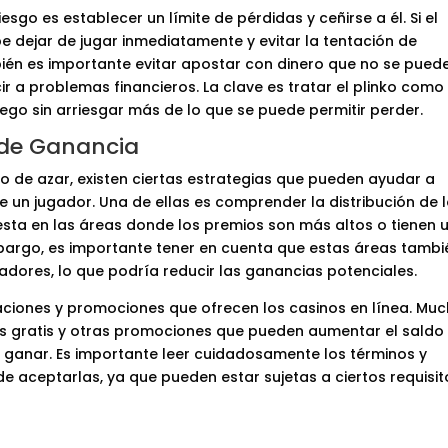
esgo es establecer un límite de pérdidas y ceñirse a él. Si el
e dejar de jugar inmediatamente y evitar la tentación de
bién es importante evitar apostar con dinero que no se pued
r a problemas financieros. La clave es tratar el plinko como
uego sin arriesgar más de lo que se puede permitir perder.
s de Ganancia
go de azar, existen ciertas estrategias que pueden ayudar a
e un jugador. Una de ellas es comprender la distribución de 
esta en las áreas donde los premios son más altos o tienen 
bargo, es importante tener en cuenta que estas áreas tambi
dores, lo que podría reducir las ganancias potenciales.
aciones y promociones que ofrecen los casinos en línea. Mu
os gratis y otras promociones que pueden aumentar el saldo
 ganar. Es importante leer cuidadosamente los términos y
 aceptarlas, ya que pueden estar sujetas a ciertos requisit