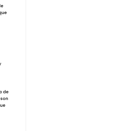
de
 que
y
ia de
 son
que