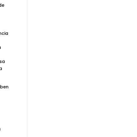
 de
ncia
a
nsa
a
eben
a