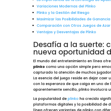
Variaciones Modernas del Plinko
Plinko y la Gestión del Riesgo
Maximizar las Posibilidades de Ganancia
Comparación con Otros Juegos de Azar
Ventajas y Desventajas de Plinko
Desafía a la suerte: 
nueva oportunidad d
El mundo del entretenimiento en línea ofre
plinko
como una opción simple pero emocion
capturado la atención de muchos jugadore
La esencia del juego reside en dejar caer u
con la esperanza de que caiga en uno de l
aparentemente sencillo, plinko involucra u
La popularidad de
plinko
ha crecido signif
plataformas digitales y la posibilidad de 
línea ofrecen variantes de plinko con dife