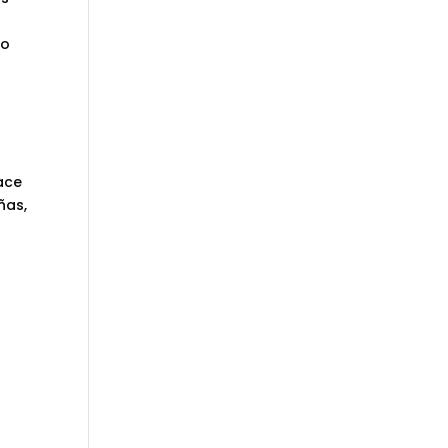
po
hace
ñas,