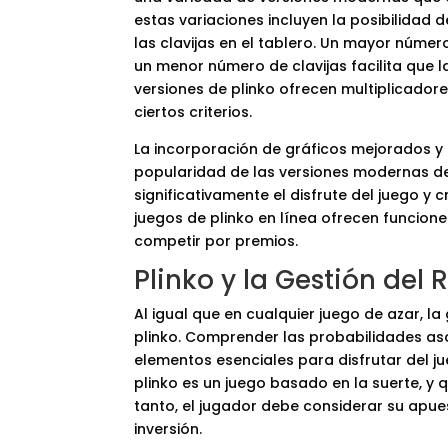
estas variaciones incluyen la posibilidad d
las clavijas en el tablero. Un mayor númer
un menor número de clavijas facilita que 
versiones de plinko ofrecen multiplicador
ciertos criterios.
La incorporación de gráficos mejorados y 
popularidad de las versiones modernas de 
significativamente el disfrute del juego 
juegos de plinko en línea ofrecen funcione
competir por premios.
Plinko y la Gestión del 
Al igual que en cualquier juego de azar, l
plinko. Comprender las probabilidades a
elementos esenciales para disfrutar del j
plinko es un juego basado en la suerte, y 
tanto, el jugador debe considerar su ap
inversión.