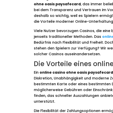
ohne oasis paysafecard
, das immer belie
bei dem Transparenz und Vertrauen im Vo
deshalb so wichtig, weil es Spielern ermögl
die Vorteile moderner Online-Unterhaltung
Viele Nutzer bevorzugen Casinos, die eine 
jenseits traditioneller Methoden. Das
onlin
Bedürfnis nach Flexibilität und Freiheit. D
stehen den Spielern zur Verfügung? Wir w
solcher Casinos auseinandersetzen.
Die Vorteile eines onli
Ein
online casino ohne oasis paysafecar
Diskretion, Unabhängigkeit und moderne Za
bestimmten Karte oder eines bestimmten Di
möglicherweise Gebühren oder Einschränku
finden, das schneller Auszahlungen anbi
unterstützt.
Die Flexibilität der Zahlungsoptionen ermö