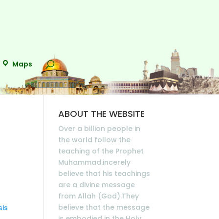
Maps
ABOUT THE WEBSITE
Over a billion people in
the world follow the
teaching of the Prophet
Muhammad.incerely
believe that his teachings
are a divine message
from Allah (God).They
believe that the message
sis
is embodied in the Holy