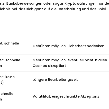
llets, Banküberweisungen oder sogar Kryptowährungen handel
lebnis bei, das sich ganz auf die Unterhaltung und das Spiel
et, schnelle
Gebühren möglich, Sicherheitsbedenken
it, schnelle
Gebühren möglich, eventuell nicht in allen
n
Casinos akzeptiert
it, keine
Längere Bearbeitungszeit
t)
schnelle
Volatilität, eingeschränkte Akzeptanz
n