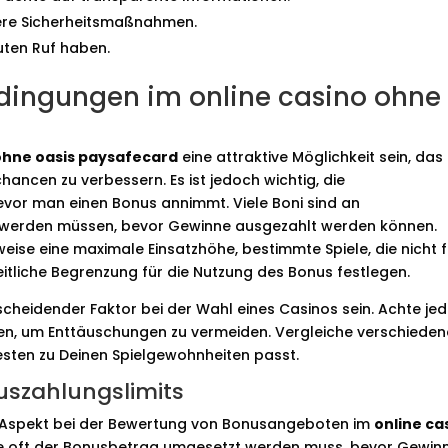
tere Sicherheitsmaßnahmen.
guten Ruf haben.
ingungen im online casino ohne
 ohne oasis paysafecard
eine attraktive Möglichkeit sein, das
ancen zu verbessern. Es ist jedoch wichtig, die
evor man einen Bonus annimmt. Viele Boni sind an
 werden müssen, bevor Gewinne ausgezahlt werden können.
ise eine maximale Einsatzhöhe, bestimmte Spiele, die nicht f
itliche Begrenzung für die Nutzung des Bonus festlegen.
scheidender Faktor bei der Wahl eines Casinos sein. Achte je
en, um Enttäuschungen zu vermeiden. Vergleiche verschieden
sten zu Deinen Spielgewohnheiten passt.
szahlungslimits
r Aspekt bei der Bewertung von Bonusangeboten im
online ca
wie oft der Bonusbetrag umgesetzt werden muss, bevor Gewin