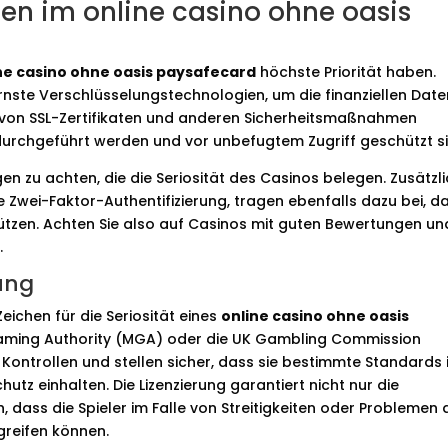
en im online casino ohne oasis
ne casino ohne oasis paysafecard
höchste Priorität haben.
nste Verschlüsselungstechnologien, um die finanziellen Date
 von SSL-Zertifikaten und anderen Sicherheitsmaßnahmen
durchgeführt werden und vor unbefugtem Zugriff geschützt si
ungen zu achten, die die Seriosität des Casinos belegen. Zusätzl
e Zwei-Faktor-Authentifizierung, tragen ebenfalls dazu bei, d
ützen. Achten Sie also auf Casinos mit guten Bewertungen un
.
ung
 Zeichen für die Seriosität eines
online casino ohne oasis
 Gaming Authority (MGA) oder die UK Gambling Commission
Kontrollen und stellen sicher, dass sie bestimmte Standards 
hutz einhalten. Die Lizenzierung garantiert nicht nur die
 dass die Spieler im Falle von Streitigkeiten oder Problemen 
greifen können.