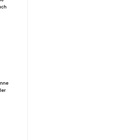
uch
inne
ler