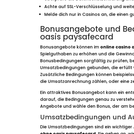
Achte auf SSL-Verschlüsselung und wei
Melde dich nur in Casinos an, die einen 
Bonusangebote und Bed
oasis paysafecard
Bonusangebote können im
online casino
Spielguthaben zu erhöhen und die Gewinnch
Bonusbedingungen sorgfältig zu prüfen, b
Umsatzbedingungen gebunden, die erfüllt
Zusätzliche Bedingungen können beispielswe
die Umsatzanrechnung zählen, oder eine ze
Ein attraktives Bonusangebot kann ein ent
darauf, die Bedingungen genau zu versteh
Angebote und wähle den Bonus, der am be
Umsatzbedingungen und Au
Die Umsatzbedingungen sind ein wichtige
ohne oasis paysafecard
. Sie geben an, 