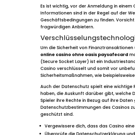
Es ist wichtig, vor der Anmeldung in einem 
Informationen sind in der Regel auf der W
Geschäftsbedingungen zu finden. Vorsicht i
fragwürdigen Anbietern.
Verschlüsselungstechnolog
Um die Sicherheit von Finanztransaktionen
online casino ohne oasis paysafecard
mo
(Secure Socket Layer) ist ein Industriest
Casino verschlüsselt und somit vor unbefug
Sicherheitsmaßnahmen, wie beispielsweise 
Auch der Datenschutz spielt eine wichtige 
haben, die Auskunft darüber gibt, welche
Spieler ihre Rechte in Bezug auf ihre Daten
Datenschutzbestimmungen des Casinos zu i
geschützt sind.
Vergewissere dich, dass das Casino eine g
Überprüfe die Datenschutzerklärung und