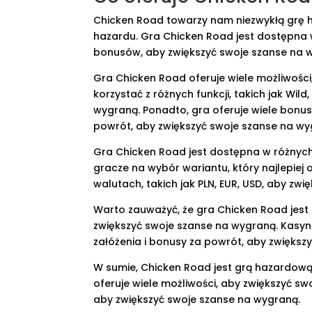
Chicken Road towarzy nam niezwykłą grę ha
hazardu. Gra Chicken Road jest dostępna w
bonusów, aby zwiększyć swoje szanse na 
Gra Chicken Road oferuje wiele możliwośc
korzystać z różnych funkcji, takich jak Wild,
wygraną. Ponadto, gra oferuje wiele bonus
powrót, aby zwiększyć swoje szanse na wy
Gra Chicken Road jest dostępna w różnych 
gracze na wybór wariantu, który najlepiej
walutach, takich jak PLN, EUR, USD, aby zw
Warto zauważyć, że gra Chicken Road jest d
zwiększyć swoje szanse na wygraną. Kasyna
załóżenia i bonusy za powrót, aby zwiększ
W sumie, Chicken Road jest grą hazardową,
oferuje wiele możliwości, aby zwiększyć s
aby zwiększyć swoje szanse na wygraną.