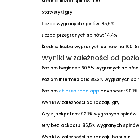
Średnia liczba spinów: 100
Statystyki gry:
Liczba wygranych spinów: 85,6%
Liczba przegranych spinów: 14,4%
Średnia liczba wygranych spinów na 100: 8
Wyniki w zależności od poz
Poziom beginner: 80,5% wygranych spinów
Poziom intermediate: 85,2% wygranych sp
Poziom
chicken road app
advanced: 90,1%
Wyniki w zależności od rodzaju gry:
Gry z jackpotem: 92,1% wygranych spinów
Gry bez jackpotu: 85,5% wygranych spinó
Wyniki w zależności od rodzaju bonusu: