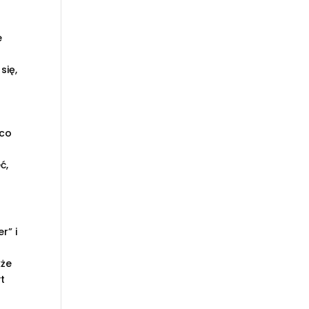
e
się,
 co
ć,
r” i
kże
yt