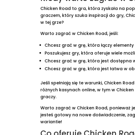
Chicken Road to gra, która zyskała na pop
graczem, który szuka inspiracji do gry, C
w tej grze?
Warto zagrać w Chicken Road, jeśli:
Chcesz grać w grę, która łączy elementy 
Poszukujesz gry, która oferuje wiele moż
Chcesz grać w grę, która jest dostępna 
Chcesz grać w grę, która jest łatwa w obsł
Jeśli spełniają się te warunki, Chicken R
różnych kasynach online, w tym w Chicken
graczy.
Warto zagrać w Chicken Road, ponieważ jest
jesteś gotowy na nowe doświadczenie, zagr
wariantie!
Co oferuje Chicken Ro