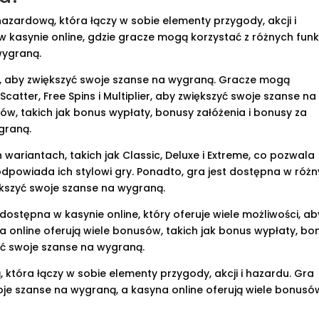
zardową, która łączy w sobie elementy przygody, akcji i
 kasynie online, gdzie gracze mogą korzystać z różnych funkc
wygraną.
i, aby zwiększyć swoje szanse na wygraną. Gracze mogą
 Scatter, Free Spins i Multiplier, aby zwiększyć swoje szanse na
ów, takich jak bonus wypłaty, bonusy załóżenia i bonusy za
graną.
wariantach, takich jak Classic, Deluxe i Extreme, co pozwala
 odpowiada ich stylowi gry. Ponadto, gra jest dostępna w róż
iększyć swoje szanse na wygraną.
ostępna w kasynie online, który oferuje wiele możliwości, ab
 online oferują wiele bonusów, takich jak bonus wypłaty, bo
yć swoje szanse na wygraną.
 która łączy w sobie elementy przygody, akcji i hazardu. Gra
woje szanse na wygraną, a kasyna online oferują wiele bonusó