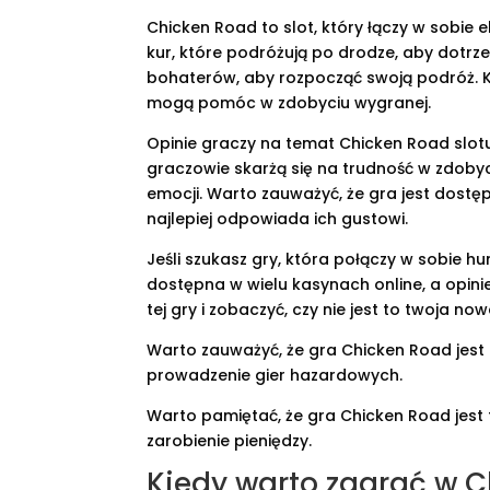
Chicken Road to slot, który łączy w sobie e
kur, które podróżują po drodze, aby dotr
bohaterów, aby rozpocząć swoją podróż. Ka
mogą pomóc w zdobyciu wygranej.
Opinie graczy na temat Chicken Road slotu
graczowie skarżą się na trudność w zdobyci
emocji. Warto zauważyć, że gra jest dost
najlepiej odpowiada ich gustowi.
Jeśli szukasz gry, która połączy w sobie h
dostępna w wielu kasynach online, a opin
tej gry i zobaczyć, czy nie jest to twoja no
Warto zauważyć, że gra Chicken Road jest 
prowadzenie gier hazardowych.
Warto pamiętać, że gra Chicken Road jest
zarobienie pieniędzy.
Kiedy warto zagrać w 