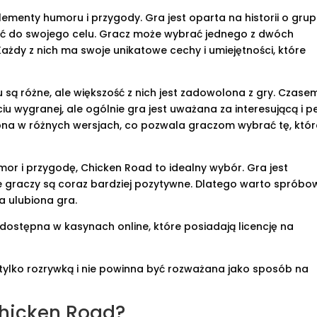
lementy humoru i przygody. Gra jest oparta na historii o grup
zeć do swojego celu. Gracz może wybrać jednego z dwóch
żdy z nich ma swoje unikatowe cechy i umiejętności, które
 są różne, ale większość z nich jest zadowolona z gry. Czase
u wygranej, ale ogólnie gra jest uważana za interesującą i p
ępna w różnych wersjach, co pozwala graczom wybrać tę, któ
umor i przygodę, Chicken Road to idealny wybór. Gra jest
ie graczy są coraz bardziej pozytywne. Dlatego warto sprób
wa ulubiona gra.
dostępna w kasynach online, które posiadają licencję na
 tylko rozrywką i nie powinna być rozważana jako sposób na
Chicken Road?