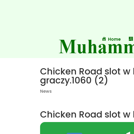
Home
Chicken Road slot w 
graczy.1060 (2)
News
Chicken Road slot w 