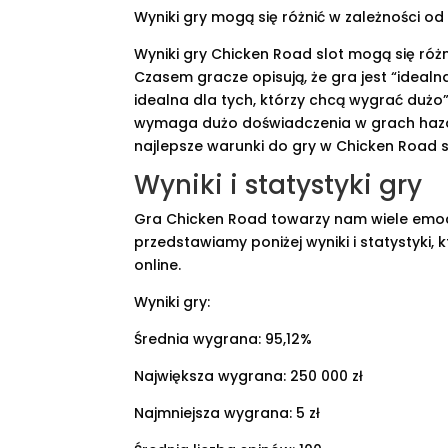
Wyniki gry mogą się różnić w zależności od
Wyniki gry Chicken Road slot mogą się różn
Czasem gracze opisują, że gra jest “idealna 
idealna dla tych, którzy chcą wygrać dużo”
wymaga dużo doświadczenia w grach hazar
najlepsze warunki do gry w Chicken Road s
Wyniki i statystyki gry
Gra Chicken Road towarzy nam wiele emocji 
przedstawiamy poniżej wyniki i statystyki
online.
Wyniki gry:
Średnia wygrana: 95,12%
Największa wygrana: 250 000 zł
Najmniejsza wygrana: 5 zł