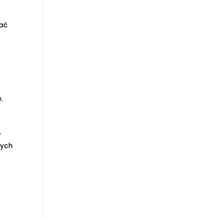
rać
.
w
wych