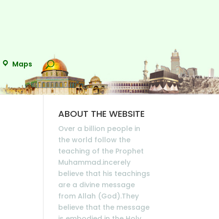
Maps
ABOUT THE WEBSITE
Over a billion people in
the world follow the
teaching of the Prophet
Muhammad.incerely
believe that his teachings
are a divine message
from Allah (God).They
believe that the message
is embodied in the Holy