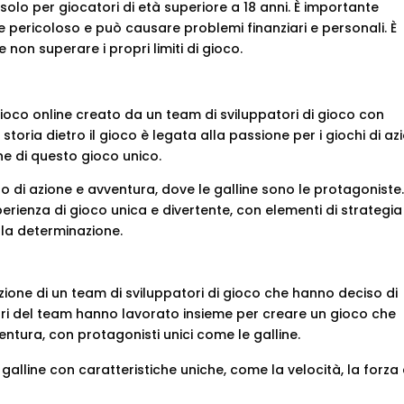
solo per giocatori di età superiore a 18 anni. È importante
e pericoloso e può causare problemi finanziari e personali. È
on superare i propri limiti di gioco.
gioco online creato da un team di sviluppatori di gioco con
 storia dietro il gioco è legata alla passione per i giochi di az
ne di questo gioco unico.
 di azione e avventura, dove le galline sono le protagoniste. 
erienza di gioco unica e divertente, con elementi di strategia
 la determinazione.
azione di un team di sviluppatori di gioco che hanno deciso di
bri del team hanno lavorato insieme per creare un gioco che
entura, con protagonisti unici come le galline.
galline con caratteristiche uniche, come la velocità, la forza 