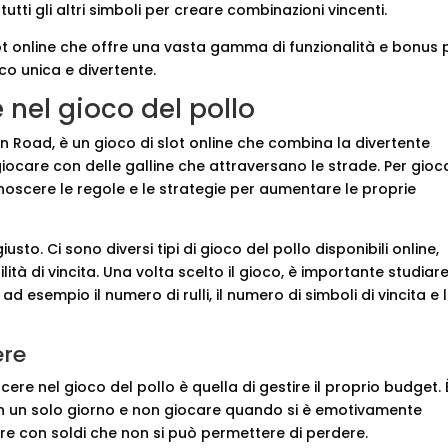
tutti gli altri simboli per creare combinazioni vincenti.
 slot online che offre una vasta gamma di funzionalità e bonus p
co unica e divertente.
nel gioco del pollo
n Road, è un gioco di slot online che combina la divertente
iocare con delle galline che attraversano le strade. Per gioc
noscere le regole e le strategie per aumentare le proprie
usto. Ci sono diversi tipi di gioco del pollo disponibili online,
ità di vincita. Una volta scelto il gioco, è importante studiare
d esempio il numero di rulli, il numero di simboli di vincita e 
ere
ere nel gioco del pollo è quella di gestire il proprio budget. 
 un solo giorno e non giocare quando si è emotivamente
are con soldi che non si può permettere di perdere.