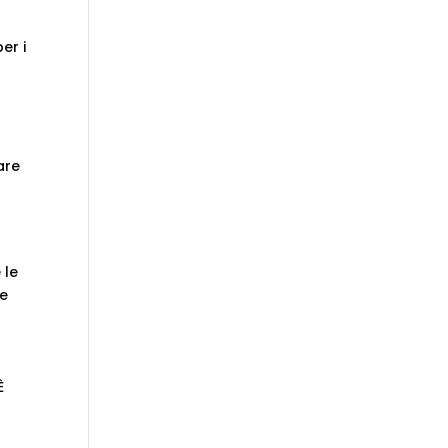
er i
are
 le
le
È