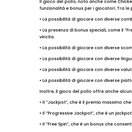
Il gioco del pollo, noto anche come Chicke
funzionalità e bonus per i giocatori. Tra le 
• La possibilità di giocare con diverse combin
• La presenza di bonus speciali, come il “Fr
vincita.
• La possibilità di giocare con diverse sco
• La possibilità di giocare con diverse lingue,
• La possibilità di giocare con diverse valute,
• La possibilità di giocare con diverse piat
Inoltre, il gioco del pollo offre anche alcu
• Il “Jackpot”, che è il premio massimo che
• Il “Progressive Jackpot”, che è un jackp
• Il “Free Spin”, che è un bonus che conse