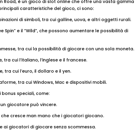
n Road, è un gioco di slot online che offre una vasta gamma 
principali caratteristiche del gioco, ci sono:
azioni di simboli, tra cui galline, uova, e altri oggetti rurali.
ee Spin” e il “Wild”, che possono aumentare le possibilità di
mmesse, tra cui la possibilità di giocare con una sola moneta.
 tra cui l’italiano, l’inglese e il francese.
 tra cui l’euro, il dollaro e il yen.
taforme, tra cui Windows, Mac e dispositivi mobili.
ni bonus speciali, come:
 un giocatore può vincere.
ot che cresce man mano che i giocatori giocano.
nte ai giocatori di giocare senza scommessa.