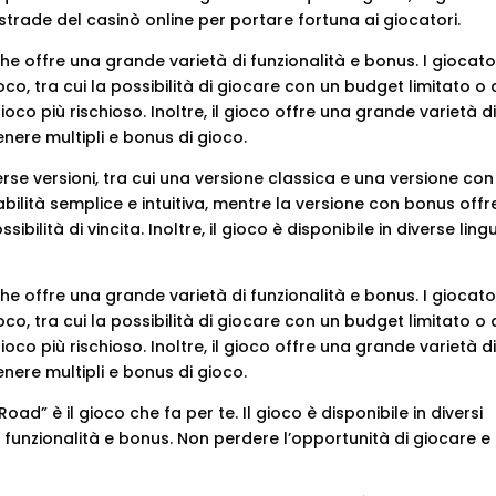
strade del casinò online per portare fortuna ai giocatori.
che offre una grande varietà di funzionalità e bonus. I giocato
co, tra cui la possibilità di giocare con un budget limitato o 
ioco più rischioso. Inoltre, il gioco offre una grande varietà d
tenere multipli e bonus di gioco.
erse versioni, tra cui una versione classica e una versione con
bilità semplice e intuitiva, mentre la versione con bonus offr
ilità di vincita. Inoltre, il gioco è disponibile in diverse ling
che offre una grande varietà di funzionalità e bonus. I giocato
co, tra cui la possibilità di giocare con un budget limitato o 
ioco più rischioso. Inoltre, il gioco offre una grande varietà d
tenere multipli e bonus di gioco.
Road” è il gioco che fa per te. Il gioco è disponibile in diversi
 funzionalità e bonus. Non perdere l’opportunità di giocare e