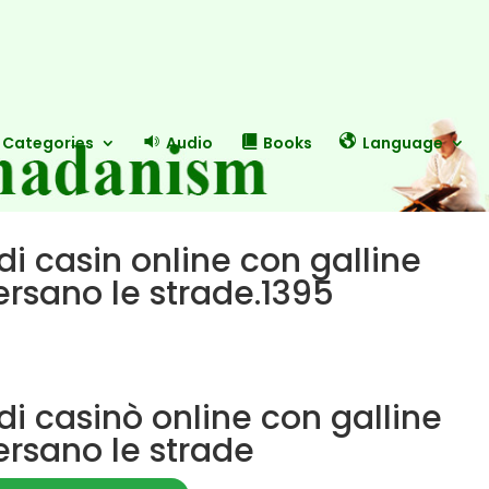
Categories
Audio
Books
Language
i casin online con galline
ersano le strade.1395
di casinò online con galline
ersano le strade