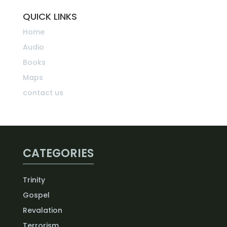
QUICK LINKS
Home
Audio
Books
Maps
contact us
CATEGORIES
Trinity
Gospel
Revalation
Terrorism