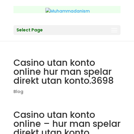
Select Page
Casino utan konto
online hur man spelar
direkt utan konto.3698
Blog
Casino utan konto
online – hur man spelar
direkt utan konto