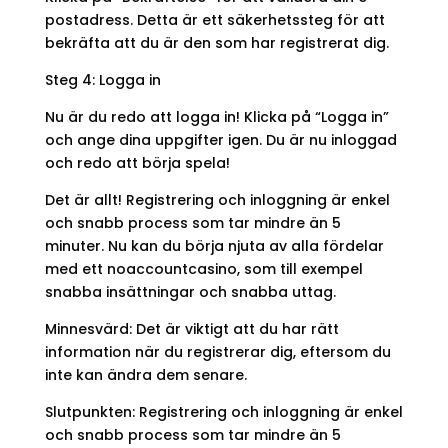
postadress. Detta är ett säkerhetssteg för att
bekräfta att du är den som har registrerat dig.
Steg 4: Logga in
Nu är du redo att logga in! Klicka på “Logga in”
och ange dina uppgifter igen. Du är nu inloggad
och redo att börja spela!
Det är allt! Registrering och inloggning är enkel
och snabb process som tar mindre än 5
minuter. Nu kan du börja njuta av alla fördelar
med ett noaccountcasino, som till exempel
snabba insättningar och snabba uttag.
Minnesvärd: Det är viktigt att du har rätt
information när du registrerar dig, eftersom du
inte kan ändra dem senare.
Slutpunkten: Registrering och inloggning är enkel
och snabb process som tar mindre än 5