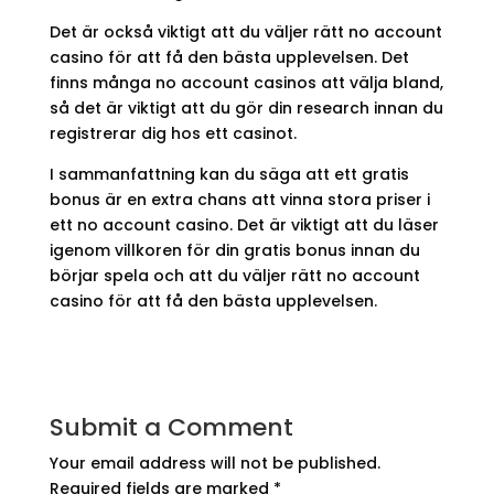
Det är också viktigt att du väljer rätt no account
casino för att få den bästa upplevelsen. Det
finns många no account casinos att välja bland,
så det är viktigt att du gör din research innan du
registrerar dig hos ett casinot.
I sammanfattning kan du säga att ett gratis
bonus är en extra chans att vinna stora priser i
ett no account casino. Det är viktigt att du läser
igenom villkoren för din gratis bonus innan du
börjar spela och att du väljer rätt no account
casino för att få den bästa upplevelsen.
Submit a Comment
Your email address will not be published.
Required fields are marked
*