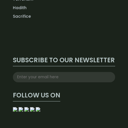
Hadith
Sacrifice
SUBSCRIBE TO OUR NEWSLETTER
FOLLOW US ON