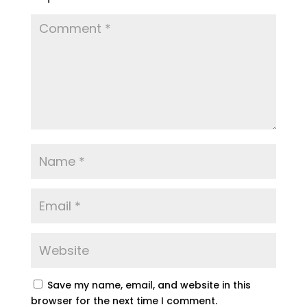
Save my name, email, and website in this
browser for the next time I comment.