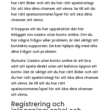
har rätt ålder och att du har rätt spelstrategi
för att öka dina chanser att vinna. Se till att du
har rätt spelautomater/spel för att öka dina
chanser att vinna.
Vi hoppas att du har uppskattat det här
inlägget om casino utan konto online. Om du
har några frågor eller problem, är det viktigt att
kontakta supporten. De kan hjälpa dig med alla
dina frågor och problem.
Slutsats: Casino utan konto online är ett bra
sätt att spela direkt utan att behöva öppna ett
konto. Det är viktigt att du har rätt ålder och att
du har rätt spelstrategi för att öka dina chanser
att vinna. Se till att du har rätt
spelautomater/spel för att öka dina chanser
att vinna.
Registrering och