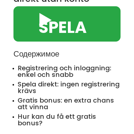
▶️
SPELA
Содержимое
Registrering och inloggning:
enkel och snabb
Spela direkt: ingen registrering
krävs
Gratis bonus: en extra chans
att vinna
Hur kan du få ett gratis
bonus?