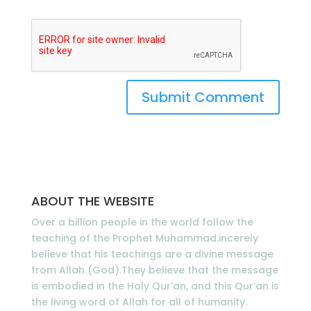
ABOUT THE WEBSITE
Over a billion people in the world follow the
teaching of the Prophet Muhammad.incerely
believe that his teachings are a divine message
from Allah (God).They believe that the message
is embodied in the Holy Qur’an, and this Qur’an is
the living word of Allah for all of humanity.