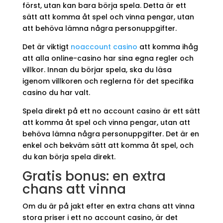
först, utan kan bara börja spela. Detta är ett
sätt att komma åt spel och vinna pengar, utan
att behöva lämna några personuppgifter.
Det är viktigt
noaccount casino
att komma ihåg
att alla online-casino har sina egna regler och
villkor. Innan du börjar spela, ska du läsa
igenom villkoren och reglerna för det specifika
casino du har valt.
Spela direkt på ett no account casino är ett sätt
att komma åt spel och vinna pengar, utan att
behöva lämna några personuppgifter. Det är en
enkel och bekväm sätt att komma åt spel, och
du kan börja spela direkt.
Gratis bonus: en extra
chans att vinna
Om du är på jakt efter en extra chans att vinna
stora priser i ett no account casino, är det