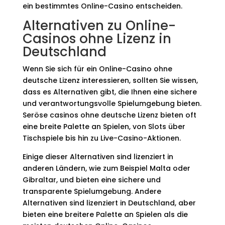
ein bestimmtes Online-Casino entscheiden.
Alternativen zu Online-
Casinos ohne Lizenz in
Deutschland
Wenn Sie sich für ein Online-Casino ohne
deutsche Lizenz interessieren, sollten Sie wissen,
dass es Alternativen gibt, die Ihnen eine sichere
und verantwortungsvolle Spielumgebung bieten.
Seröse casinos ohne deutsche Lizenz bieten oft
eine breite Palette an Spielen, von Slots über
Tischspiele bis hin zu Live-Casino-Aktionen.
Einige dieser Alternativen sind lizenziert in
anderen Ländern, wie zum Beispiel Malta oder
Gibraltar, und bieten eine sichere und
transparente Spielumgebung. Andere
Alternativen sind lizenziert in Deutschland, aber
bieten eine breitere Palette an Spielen als die