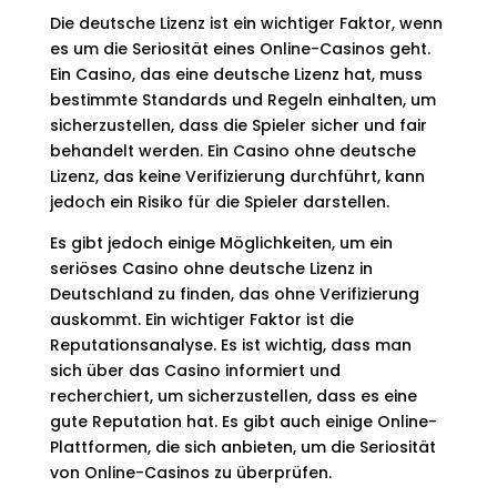
Die deutsche Lizenz ist ein wichtiger Faktor, wenn
es um die Seriosität eines Online-Casinos geht.
Ein Casino, das eine deutsche Lizenz hat, muss
bestimmte Standards und Regeln einhalten, um
sicherzustellen, dass die Spieler sicher und fair
behandelt werden. Ein Casino ohne deutsche
Lizenz, das keine Verifizierung durchführt, kann
jedoch ein Risiko für die Spieler darstellen.
Es gibt jedoch einige Möglichkeiten, um ein
seriöses Casino ohne deutsche Lizenz in
Deutschland zu finden, das ohne Verifizierung
auskommt. Ein wichtiger Faktor ist die
Reputationsanalyse. Es ist wichtig, dass man
sich über das Casino informiert und
recherchiert, um sicherzustellen, dass es eine
gute Reputation hat. Es gibt auch einige Online-
Plattformen, die sich anbieten, um die Seriosität
von Online-Casinos zu überprüfen.