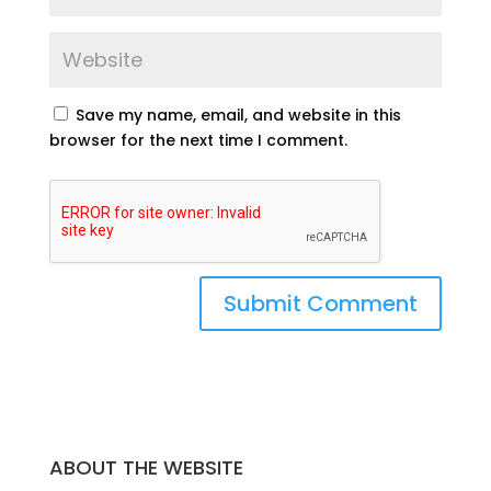
Save my name, email, and website in this
browser for the next time I comment.
ABOUT THE WEBSITE