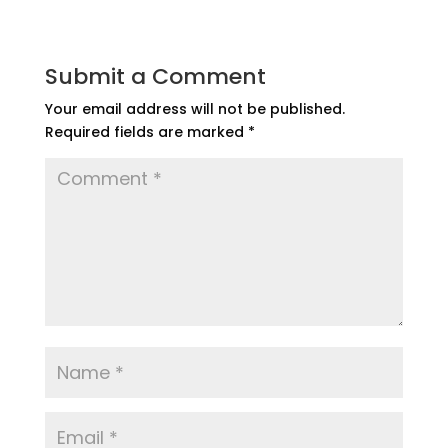
Submit a Comment
Your email address will not be published.
Required fields are marked
*