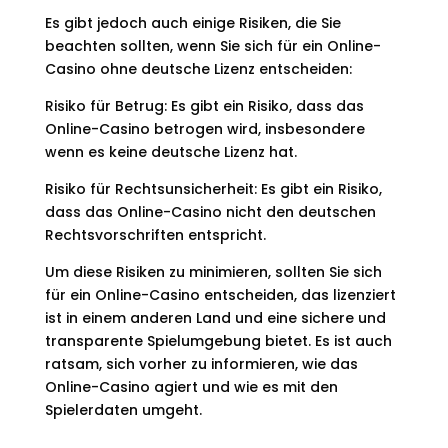
Es gibt jedoch auch einige Risiken, die Sie
beachten sollten, wenn Sie sich für ein Online-
Casino ohne deutsche Lizenz entscheiden:
Risiko für Betrug: Es gibt ein Risiko, dass das
Online-Casino betrogen wird, insbesondere
wenn es keine deutsche Lizenz hat.
Risiko für Rechtsunsicherheit: Es gibt ein Risiko,
dass das Online-Casino nicht den deutschen
Rechtsvorschriften entspricht.
Um diese Risiken zu minimieren, sollten Sie sich
für ein Online-Casino entscheiden, das lizenziert
ist in einem anderen Land und eine sichere und
transparente Spielumgebung bietet. Es ist auch
ratsam, sich vorher zu informieren, wie das
Online-Casino agiert und wie es mit den
Spielerdaten umgeht.