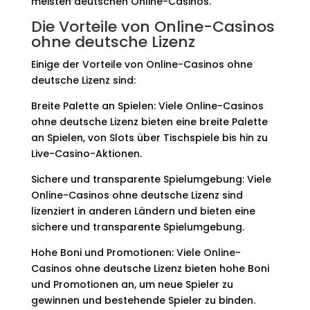
meisten deutschen Online-Casinos.
Die Vorteile von Online-Casinos
ohne deutsche Lizenz
Einige der Vorteile von Online-Casinos ohne
deutsche Lizenz sind:
Breite Palette an Spielen: Viele Online-Casinos
ohne deutsche Lizenz bieten eine breite Palette
an Spielen, von Slots über Tischspiele bis hin zu
Live-Casino-Aktionen.
Sichere und transparente Spielumgebung: Viele
Online-Casinos ohne deutsche Lizenz sind
lizenziert in anderen Ländern und bieten eine
sichere und transparente Spielumgebung.
Hohe Boni und Promotionen: Viele Online-
Casinos ohne deutsche Lizenz bieten hohe Boni
und Promotionen an, um neue Spieler zu
gewinnen und bestehende Spieler zu binden.