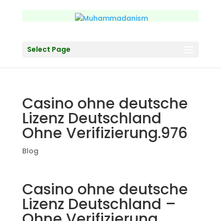
Select Page
Casino ohne deutsche
Lizenz Deutschland
Ohne Verifizierung.976
Blog
Casino ohne deutsche
Lizenz Deutschland –
Ohne Verifizierung