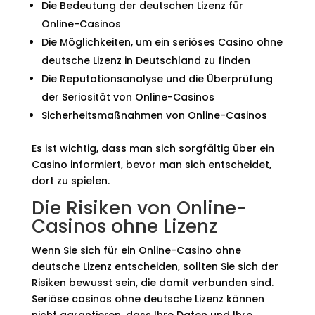
Die Bedeutung der deutschen Lizenz für
Online-Casinos
Die Möglichkeiten, um ein seriöses Casino ohne
deutsche Lizenz in Deutschland zu finden
Die Reputationsanalyse und die Überprüfung
der Seriosität von Online-Casinos
Sicherheitsmaßnahmen von Online-Casinos
Es ist wichtig, dass man sich sorgfältig über ein
Casino informiert, bevor man sich entscheidet,
dort zu spielen.
Die Risiken von Online-
Casinos ohne Lizenz
Wenn Sie sich für ein Online-Casino ohne
deutsche Lizenz entscheiden, sollten Sie sich der
Risiken bewusst sein, die damit verbunden sind.
Seriöse casinos ohne deutsche Lizenz können
nicht garantieren, dass Ihre Daten und Ihre