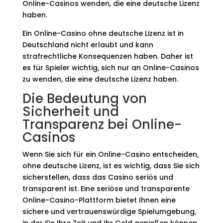
Online-Casinos wenden, die eine deutsche Lizenz
haben.
Ein Online-Casino ohne deutsche Lizenz ist in
Deutschland nicht erlaubt und kann
strafrechtliche Konsequenzen haben. Daher ist
es für Spieler wichtig, sich nur an Online-Casinos
zu wenden, die eine deutsche Lizenz haben.
Die Bedeutung von
Sicherheit und
Transparenz bei Online-
Casinos
Wenn Sie sich für ein Online-Casino entscheiden,
ohne deutsche Lizenz, ist es wichtig, dass Sie sich
sicherstellen, dass das Casino seriös und
transparent ist. Eine seriöse und transparente
Online-Casino-Plattform bietet Ihnen eine
sichere und vertrauenswürdige Spielumgebung,
in der Sie Ihre Zeit und Ihr Geld genießen können.