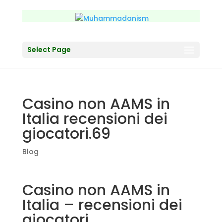
Select Page
Casino non AAMS in
Italia recensioni dei
giocatori.69
Blog
Casino non AAMS in
Italia – recensioni dei
giocatori