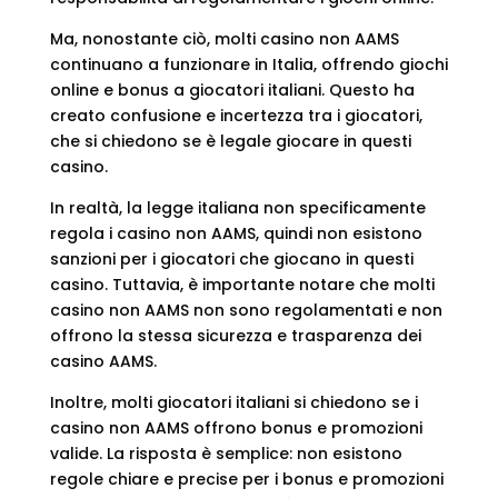
Ma, nonostante ciò, molti casino non AAMS
continuano a funzionare in Italia, offrendo giochi
online e bonus a giocatori italiani. Questo ha
creato confusione e incertezza tra i giocatori,
che si chiedono se è legale giocare in questi
casino.
In realtà, la legge italiana non specificamente
regola i casino non AAMS, quindi non esistono
sanzioni per i giocatori che giocano in questi
casino. Tuttavia, è importante notare che molti
casino non AAMS non sono regolamentati e non
offrono la stessa sicurezza e trasparenza dei
casino AAMS.
Inoltre, molti giocatori italiani si chiedono se i
casino non AAMS offrono bonus e promozioni
valide. La risposta è semplice: non esistono
regole chiare e precise per i bonus e promozioni