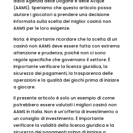
dalla Agenzia delle Dogane e delle Acque
(AAMS). Speriamo che questo articolo possa
aiutare i giocatori a prendere una decisione
informata sulla scelta del miglior casinò non
AAMS per le loro esigenze.
Nota: è importante ricordare che la scelta di un
casinò non AAMS deve essere fatta con estrema
attenzione e prudenza, poiché non ci sono
regole specifiche che governano il settore. È
importante verificare la licenza giuridica, la
sicurezza dei pagamenti, la trasparenza delle
operazioni e la qualità dei giochi prima di iniziare
a giocare.
Il presente articolo è solo un esempio di come
potrebbero essere valutati i migliori casinò non
AAMS in Italia. Non è un’offerta di investimento o
un consiglio di investimento. È importante
verificare la validità della licenza giuridica e la
sicurezza dei pagamenti prima di iniziare a