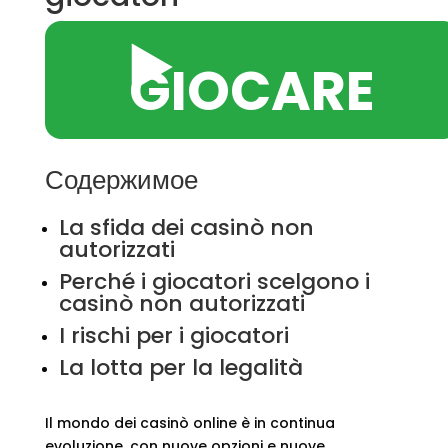
▶️
GIOCARE
Содержимое
La sfida dei casinò non
autorizzati
Perché i giocatori scelgono i
casinò non autorizzati
I rischi per i giocatori
La lotta per la legalità
Il mondo dei casinò online è in continua
evoluzione, con nuove opzioni e nuove