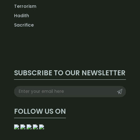
Terrorism
Hadith
Sacrifice
SUBSCRIBE TO OUR NEWSLETTER
FOLLOW US ON