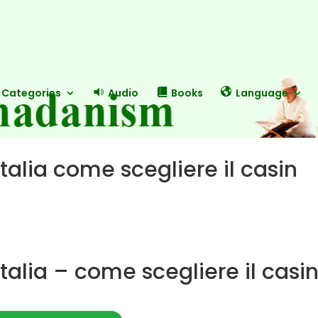
Categories
Audio
Books
Language
talia come scegliere il casin
talia – come scegliere il casi