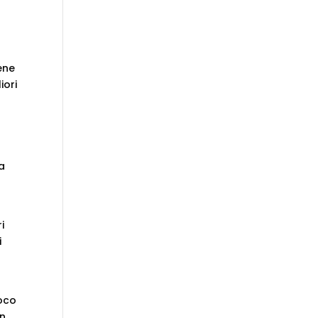
o
ene
iori
ca
l
i
i
r
ioco
un