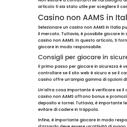
Non esitare a contattarci se hai bisogno d
articolo ti sia stato utile per scegliere il c
Casino non AAMS in Ital
Selezionare un casino non AAMS in Italia 
il mercato. Tuttavia, è possibile giocare in
casino non AAMS. In questo articolo, ti forn
giocare in modo responsabile.
Consigli per giocare in sicur
Il primo passo per giocare in sicurezza è ve
controllare se il sito web è sicuro e se il ca
casino offre un’ampia gamma di opzioni di 
Un’altra cosa importante è verificare se i
casino non AAMS offrono bonus e promozio
deposito e tornei. Tuttavia, è importante 
evitare di cadere in trappola.
Infine, è importante giocare in modo respo
d’azzardo deve essere un’attività di svago