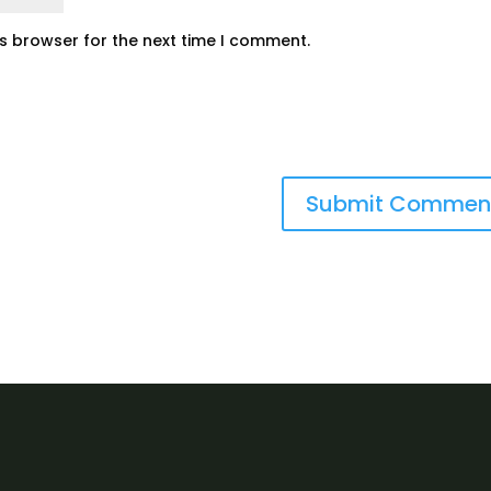
is browser for the next time I comment.