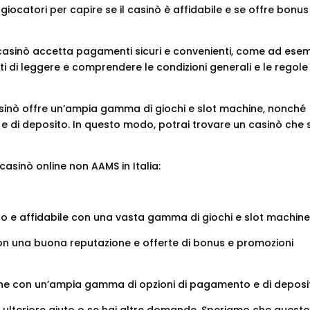
 giocatori per capire se il casinò è affidabile e se offre bonus
l casinò accetta pagamenti sicuri e convenienti, come ad ese
ati di leggere e comprendere le condizioni generali e le regole
 casinò offre un’ampia gamma di giochi e slot machine, nonché
di deposito. In questo modo, potrai trovare un casinò che s
 casinò online non AAMS in Italia:
ro e affidabile con una vasta gamma di giochi e slot machine
on una buona reputazione e offerte di bonus e promozioni
ine con un’ampia gamma di opzioni di pagamento e di deposi