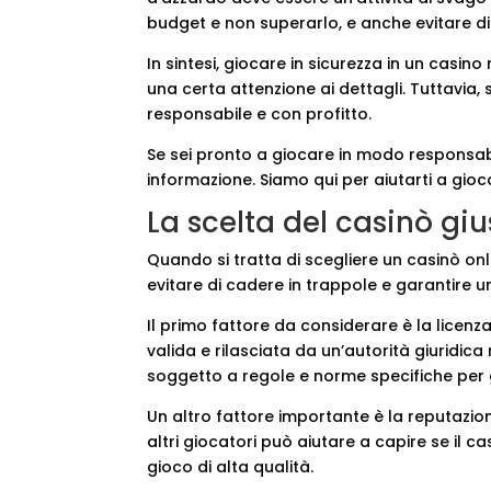
budget e non superarlo, e anche evitare di
In sintesi, giocare in sicurezza in un casi
una certa attenzione ai dettagli. Tuttavia, 
responsabile e con profitto.
Se sei pronto a giocare in modo responsabil
informazione. Siamo qui per aiutarti a gioc
La scelta del casinò giu
Quando si tratta di scegliere un casinò on
evitare di cadere in trappole e garantire u
Il primo fattore da considerare è la licenz
valida e rilasciata da un’autorità giuridica
soggetto a regole e norme specifiche per g
Un altro fattore importante è la reputazi
altri giocatori può aiutare a capire se il c
gioco di alta qualità.