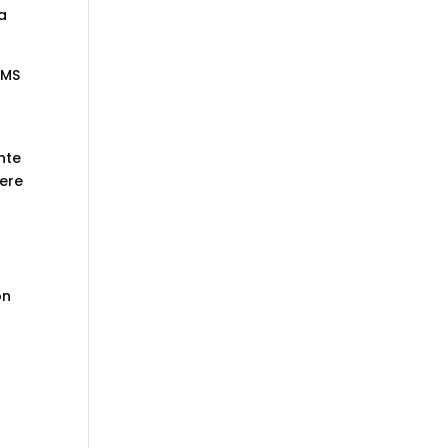
na
AMS
ente
vere
on