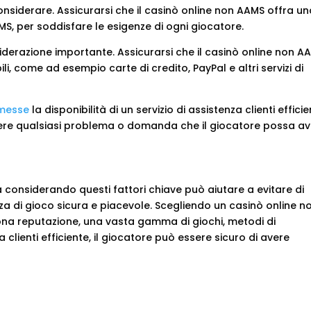
considerare. Assicurarsi che il casinò online non AAMS offra u
MS, per soddisfare le esigenze di ogni giocatore.
iderazione importante. Assicurarsi che il casinò online non A
i, come ad esempio carte di credito, PayPal e altri servizi di
mmesse
la disponibilità di un servizio di assistenza clienti effici
olvere qualsiasi problema o domanda che il giocatore possa a
a considerando questi fattori chiave può aiutare a evitare di
za di gioco sicura e piacevole. Scegliendo un casinò online n
ona reputazione, una vasta gamma di giochi, metodi di
 clienti efficiente, il giocatore può essere sicuro di avere