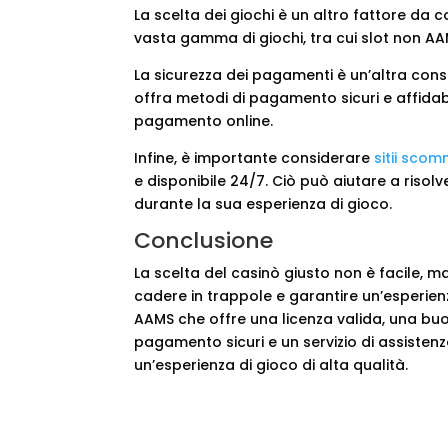
La scelta dei giochi è un altro fattore da 
vasta gamma di giochi, tra cui slot non AA
La sicurezza dei pagamenti è un’altra cons
offra metodi di pagamento sicuri e affidabil
pagamento online.
Infine, è importante considerare
sitii sco
e disponibile 24/7. Ciò può aiutare a ris
durante la sua esperienza di gioco.
Conclusione
La scelta del casinò giusto non è facile, m
cadere in trappole e garantire un’esperien
AAMS che offre una licenza valida, una bu
pagamento sicuri e un servizio di assistenza
un’esperienza di gioco di alta qualità.