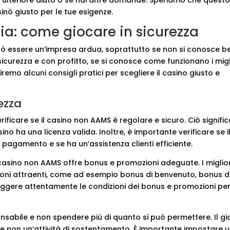
i ulteriore aiuto o se hai altre domande. Speriamo che quest
asinò giusto per le tue esigenze.
ia: come giocare in sicurezza
può essere un’impresa ardua, soprattutto se non si conosce b
 sicurezza e con profitto, se si conosce come funzionano i migl
iremo alcuni consigli pratici per scegliere il casino giusto e
ezza
rificare se il casino non AAMS è regolare e sicuro. Ciò signifi
sino ha una licenza valida. Inoltre, è importante verificare se i
pagamento e se ha un’assistenza clienti efficiente.
l casino non AAMS offre bonus e promozioni adeguate. I miglior
ni attraenti, come ad esempio bonus di benvenuto, bonus d
leggere attentamente le condizioni dei bonus e promozioni pe
nsabile e non spendere più di quanto si può permettere. Il g
 e non un’attività di sostentamento. È importante impostare 