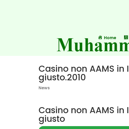
Home
Casino non AAMS in I
giusto.2010
News
Casino non AAMS in I
giusto