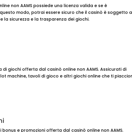
online non AAMS possiede una licenza valida e se è
 questo modo, potrai essere sicuro che il casinò è soggetto 
re la sicurezza e la trasparenza dei giochi.
di giochi offerta dal casinò online non AAMS. Assicurati di
slot machine, tavoli di gioco e altri giochi online che ti piaccio
ni
 di bonus e promozioni offerta dal casinò online non AAMS.