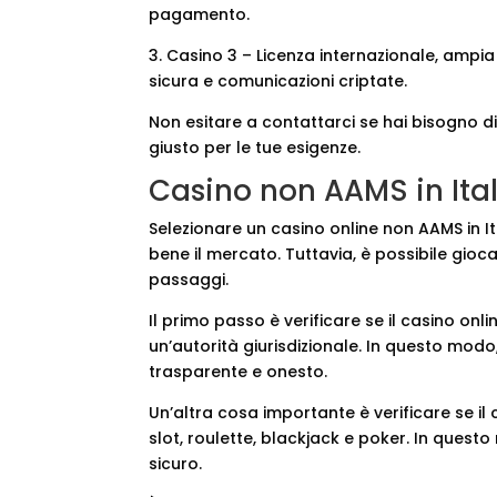
pagamento.
3. Casino 3 – Licenza internazionale, ampi
sicura e comunicazioni criptate.
Non esitare a contattarci se hai bisogno di
giusto per le tue esigenze.
Casino non AAMS in Ital
Selezionare un casino online non AAMS in I
bene il mercato. Tuttavia, è possibile gioc
passaggi.
Il primo passo è verificare se il casino on
un’autorità giurisdizionale. In questo modo
trasparente e onesto.
Un’altra cosa importante è verificare se i
slot, roulette, blackjack e poker. In quest
sicuro.