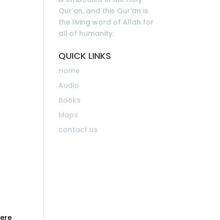
Qur’an, and this Qur’an is
the living word of Allah for
all of humanity.
QUICK LINKS
Home
Audio
Books
Maps
contact us
sere