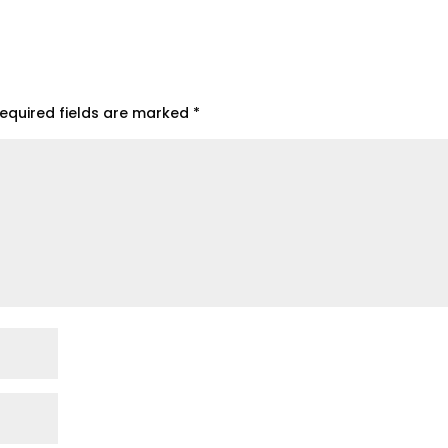
equired fields are marked
*