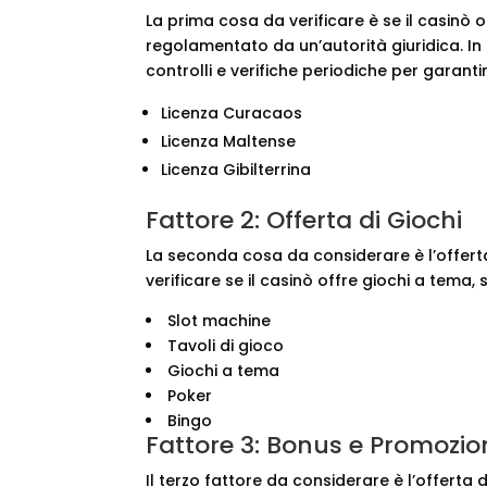
La prima cosa da verificare è se il casinò 
regolamentato da un’autorità giuridica. In
controlli e verifiche periodiche per garanti
Licenza Curacaos
Licenza Maltense
Licenza Gibilterrina
Fattore 2: Offerta di Giochi
La seconda cosa da considerare è l’offerta 
verificare se il casinò offre giochi a tema, 
Slot machine
Tavoli di gioco
Giochi a tema
Poker
Bingo
Fattore 3: Bonus e Promozio
Il terzo fattore da considerare è l’offerta