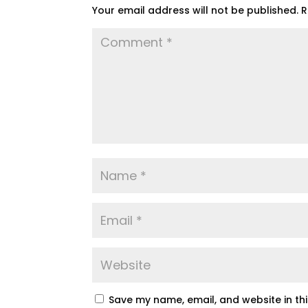
Your email address will not be published.
R
Save my name, email, and website in th