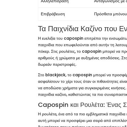
Αλληλεπίδραση
Ανταγωνισμός με 
Επιβράβευση
Πρόσθετα μπόνου
Τα Παιχνίδια Καζίνο που
Η ευελιξία του capospin επιτρέπει την ενσωμάτωσ
παιχνίδια που επωφελούνται από αυτήν τη λειτουρ
πόκερ. Στις ρουλέτες, το capospin μπορεί να π
αριθμούς ή χρώματα με αυξημένες αποδόσεις. Στο
δωρεάν περιστροφές.
Στο blackjack, το capospin μπορεί να προσφέρε
ασφαλίσουν το χέρι τους όταν οι πιθανότητες εί
να αποδώσει χρήματα για συγκεκριμένες κινήσει
παιχνίδια καζίνο, καθιστώντας τα πιο συναρπαστι
Capospin και Ρουλέτα: Ένας 
Η ρουλέτα, ένα από τα πιο εμβληματικά παιχνίδια
αυτή μπορεί να προσφέρει μια σειρά από επιπλέο