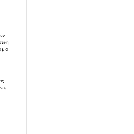
ουν
στική
ε μια
ις
νο,