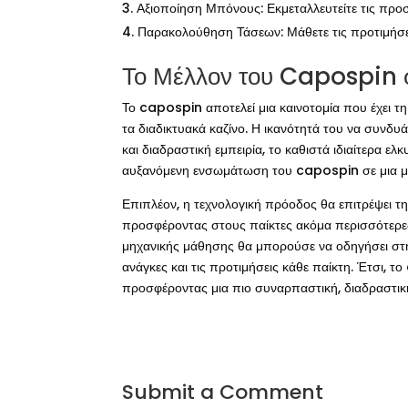
Αξιοποίηση Μπόνους: Εκμεταλλευτείτε τις προ
Παρακολούθηση Τάσεων: Μάθετε τις προτιμήσει
Το Μέλλον του Capospin σ
Το capospin αποτελεί μια καινοτομία που έχει τ
τα διαδικτυακά καζίνο. Η ικανότητά του να συνδ
και διαδραστική εμπειρία, το καθιστά ιδιαίτερα ελ
αυξανόμενη ενσωμάτωση του capospin σε μια μεγ
Επιπλέον, η τεχνολογική πρόοδος θα επιτρέψει
προσφέροντας στους παίκτες ακόμα περισσότερες 
μηχανικής μάθησης θα μπορούσε να οδηγήσει στ
ανάγκες και τις προτιμήσεις κάθε παίκτη. Έτσι, 
προσφέροντας μια πιο συναρπαστική, διαδραστική 
Submit a Comment