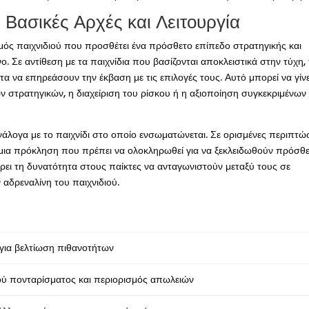
Βασικές Αρχές και Λειτουργία
σμός παιχνιδιού που προσθέτει ένα πρόσθετο επίπεδο στρατηγικής και
. Σε αντίθεση με τα παιχνίδια που βασίζονται αποκλειστικά στην τύχη,
 να επηρεάσουν την έκβαση με τις επιλογές τους. Αυτό μπορεί να γίνε
 στρατηγικών, η διαχείριση του ρίσκου ή η αξιοποίηση συγκεκριμένων
άλογα με το παιχνίδι στο οποίο ενσωματώνεται. Σε ορισμένες περιπτώσ
 μια πρόκληση που πρέπει να ολοκληρωθεί για να ξεκλειδωθούν πρόσθ
ρει τη δυνατότητα στους παίκτες να ανταγωνιστούν μεταξύ τους σε
 αδρεναλίνη του παιχνιδιού.
 για βελτίωση πιθανοτήτων
ύ πονταρίσματος και περιορισμός απωλειών