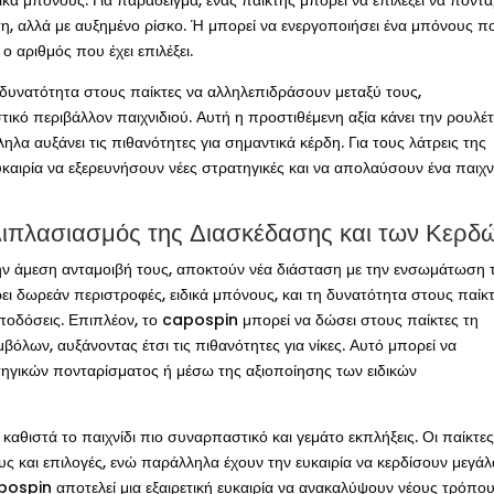
κά μπόνους. Για παράδειγμα, ένας παίκτης μπορεί να επιλέξει να ποντά
η, αλλά με αυξημένο ρίσκο. Ή μπορεί να ενεργοποιήσει ένα μπόνους π
ο αριθμός που έχει επιλέξει.
δυνατότητα στους παίκτες να αλληλεπιδράσουν μεταξύ τους,
ικό περιβάλλον παιχνιδιού. Αυτή η προστιθέμενη αξία κάνει την ρουλέ
ηλα αυξάνει τις πιθανότητες για σημαντικά κέρδη. Για τους λάτρεις της
υκαιρία να εξερευνήσουν νέες στρατηγικές και να απολαύσουν ένα παιχν
ιπλασιασμός της Διασκέδασης και των Κερδ
την άμεση ανταμοιβή τους, αποκτούν νέα διάσταση με την ενσωμάτωση 
ι δωρεάν περιστροφές, ειδικά μπόνους, και τη δυνατότητα στους παίκ
αποδόσεις. Επιπλέον, το capospin μπορεί να δώσει στους παίκτες τη
όλων, αυξάνοντας έτσι τις πιθανότητες για νίκες. Αυτό μπορεί να
τηγικών πονταρίσματος ή μέσω της αξιοποίησης των ειδικών
ιστά το παιχνίδι πιο συναρπαστικό και γεμάτο εκπλήξεις. Οι παίκτε
 και επιλογές, ενώ παράλληλα έχουν την ευκαιρία να κερδίσουν μεγάλ
pospin αποτελεί μια εξαιρετική ευκαιρία να ανακαλύψουν νέους τρόπο