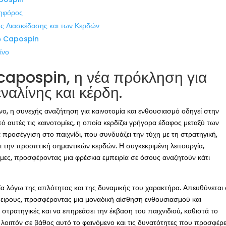
κηφόρος
ς Διασκέδασης και των Κερδών
 το Capospin
ίνο
capospin, η νέα πρόκληση για
ναλίνης και κέρδη.
ο, η συνεχής αναζήτηση για καινοτομία και ενθουσιασμό οδηγεί στην
 αυτές τις καινοτομίες, η οποία κερδίζει γρήγορα έδαφος μεταξύ των
έα προσέγγιση στο παιχνίδι, που συνδυάζει την τύχη με τη στρατηγική,
ι την προοπτική σημαντικών κερδών. Η συγκεκριμένη λειτουργία,
μες, προσφέροντας μια φρέσκια εμπειρία σε όσους αναζητούν κάτι
α λόγω της απλότητας και της δυναμικής του χαρακτήρα. Απευθύνεται 
ειρους, προσφέροντας μια μοναδική αίσθηση ενθουσιασμού και
στρατηγικές και να επηρεάσει την έκβαση του παιχνιδιού, καθιστά το
 λοιπόν σε βάθος αυτό το φαινόμενο και τις δυνατότητες που προσφέρε