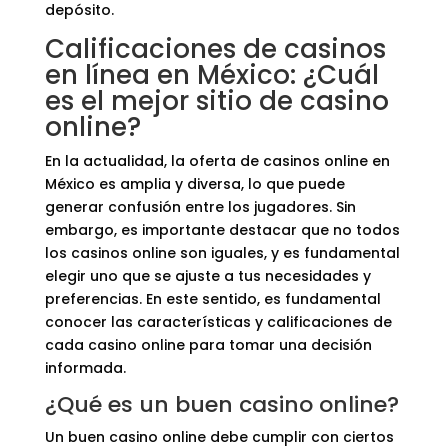
depósito.
Calificaciones de casinos
en línea en México: ¿Cuál
es el mejor sitio de casino
online?
En la actualidad, la oferta de casinos online en
México es amplia y diversa, lo que puede
generar confusión entre los jugadores. Sin
embargo, es importante destacar que no todos
los casinos online son iguales, y es fundamental
elegir uno que se ajuste a tus necesidades y
preferencias. En este sentido, es fundamental
conocer las características y calificaciones de
cada casino online para tomar una decisión
informada.
¿Qué es un buen casino online?
Un buen casino online debe cumplir con ciertos