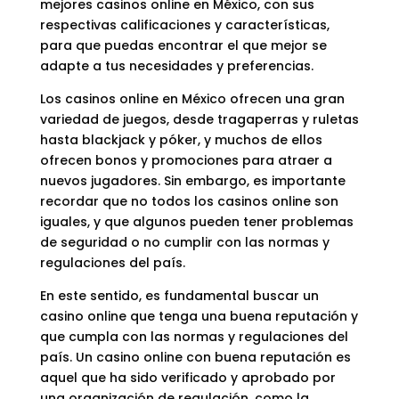
mejores casinos online en México, con sus
respectivas calificaciones y características,
para que puedas encontrar el que mejor se
adapte a tus necesidades y preferencias.
Los casinos online en México ofrecen una gran
variedad de juegos, desde tragaperras y ruletas
hasta blackjack y póker, y muchos de ellos
ofrecen bonos y promociones para atraer a
nuevos jugadores. Sin embargo, es importante
recordar que no todos los casinos online son
iguales, y que algunos pueden tener problemas
de seguridad o no cumplir con las normas y
regulaciones del país.
En este sentido, es fundamental buscar un
casino online que tenga una buena reputación y
que cumpla con las normas y regulaciones del
país. Un casino online con buena reputación es
aquel que ha sido verificado y aprobado por
una organización de regulación, como la