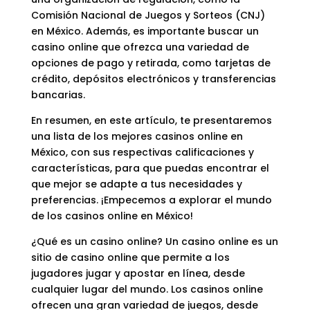
Comisión Nacional de Juegos y Sorteos (CNJ)
en México. Además, es importante buscar un
casino online que ofrezca una variedad de
opciones de pago y retirada, como tarjetas de
crédito, depósitos electrónicos y transferencias
bancarias.
En resumen, en este artículo, te presentaremos
una lista de los mejores casinos online en
México, con sus respectivas calificaciones y
características, para que puedas encontrar el
que mejor se adapte a tus necesidades y
preferencias. ¡Empecemos a explorar el mundo
de los casinos online en México!
¿Qué es un casino online? Un casino online es un
sitio de casino online que permite a los
jugadores jugar y apostar en línea, desde
cualquier lugar del mundo. Los casinos online
ofrecen una gran variedad de juegos, desde