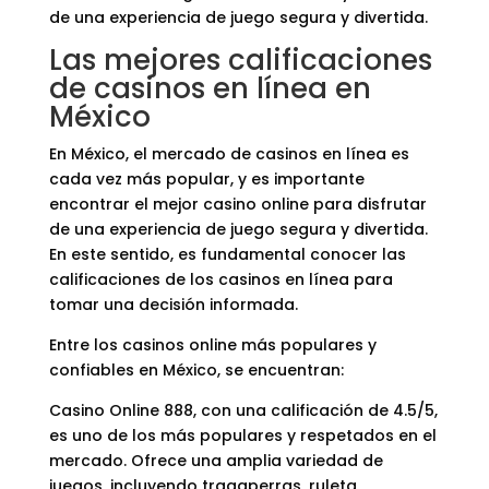
de una experiencia de juego segura y divertida.
Las mejores calificaciones
de casinos en línea en
México
En México, el mercado de casinos en línea es
cada vez más popular, y es importante
encontrar el mejor casino online para disfrutar
de una experiencia de juego segura y divertida.
En este sentido, es fundamental conocer las
calificaciones de los casinos en línea para
tomar una decisión informada.
Entre los casinos online más populares y
confiables en México, se encuentran:
Casino Online 888, con una calificación de 4.5/5,
es uno de los más populares y respetados en el
mercado. Ofrece una amplia variedad de
juegos, incluyendo tragaperras, ruleta,