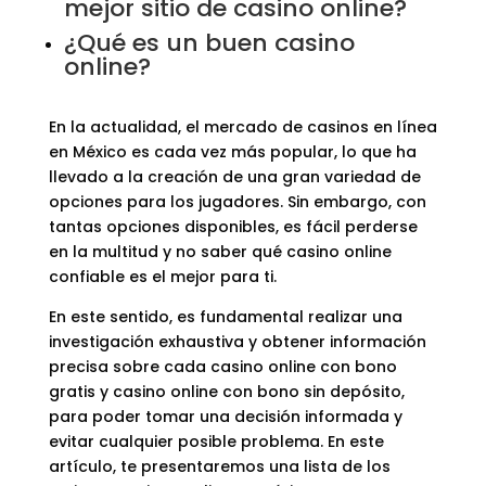
mejor sitio de casino online?
¿Qué es un buen casino
online?
En la actualidad, el mercado de casinos en línea
en México es cada vez más popular, lo que ha
llevado a la creación de una gran variedad de
opciones para los jugadores. Sin embargo, con
tantas opciones disponibles, es fácil perderse
en la multitud y no saber qué casino online
confiable es el mejor para ti.
En este sentido, es fundamental realizar una
investigación exhaustiva y obtener información
precisa sobre cada casino online con bono
gratis y casino online con bono sin depósito,
para poder tomar una decisión informada y
evitar cualquier posible problema. En este
artículo, te presentaremos una lista de los