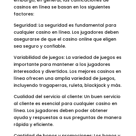
casinos en línea se basan en los siguientes
factores:
Seguridad: La seguridad es fundamental para
cualquier casino en línea. Los jugadores deben
asegurarse de que el casino online que eligen
sea seguro y confiable.
Variabilidad de juegos: La variedad de juegos es
importante para mantener a los jugadores
interesados y divertidos. Los mejores casinos en
línea ofrecen una amplia variedad de juegos,
incluyendo tragaperras, ruleta, blackjack y más.
Cualidad del servicio al cliente: Un buen servicio
al cliente es esencial para cualquier casino en
línea. Los jugadores deben poder obtener
ayuda y respuestas a sus preguntas de manera
rápida y eficiente.
Cantidad de bonos y promociones: Los bonos y