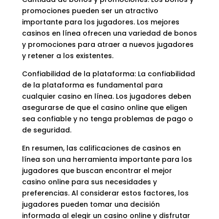
promociones pueden ser un atractivo
importante para los jugadores. Los mejores
casinos en línea ofrecen una variedad de bonos
y promociones para atraer a nuevos jugadores
y retener a los existentes.
Confiabilidad de la plataforma: La confiabilidad
de la plataforma es fundamental para
cualquier casino en línea. Los jugadores deben
asegurarse de que el casino online que eligen
sea confiable y no tenga problemas de pago o
de seguridad.
En resumen, las calificaciones de casinos en
línea son una herramienta importante para los
jugadores que buscan encontrar el mejor
casino online para sus necesidades y
preferencias. Al considerar estos factores, los
jugadores pueden tomar una decisión
informada al elegir un casino online y disfrutar