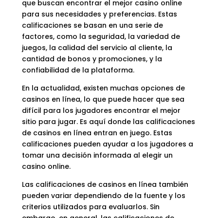
que buscan encontrar el mejor casino online
para sus necesidades y preferencias. Estas
calificaciones se basan en una serie de
factores, como la seguridad, la variedad de
juegos, la calidad del servicio al cliente, la
cantidad de bonos y promociones, y la
confiabilidad de la plataforma.
En la actualidad, existen muchas opciones de
casinos en línea, lo que puede hacer que sea
difícil para los jugadores encontrar el mejor
sitio para jugar. Es aquí donde las calificaciones
de casinos en línea entran en juego. Estas
calificaciones pueden ayudar a los jugadores a
tomar una decisión informada al elegir un
casino online.
Las calificaciones de casinos en línea también
pueden variar dependiendo de la fuente y los
criterios utilizados para evaluarlos. Sin
embargo, en general, las calificaciones de