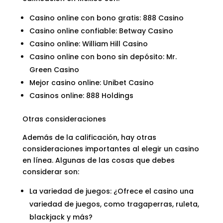
Casino online con bono gratis: 888 Casino
Casino online confiable: Betway Casino
Casino online: William Hill Casino
Casino online con bono sin depósito: Mr.
Green Casino
Mejor casino online: Unibet Casino
Casinos online: 888 Holdings
Otras consideraciones
Además de la calificación, hay otras
consideraciones importantes al elegir un casino
en línea. Algunas de las cosas que debes
considerar son:
La variedad de juegos: ¿Ofrece el casino una
variedad de juegos, como tragaperras, ruleta,
blackjack y más?