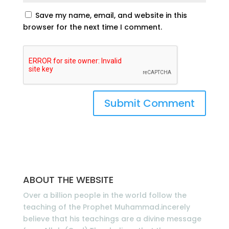
Save my name, email, and website in this
browser for the next time I comment.
ABOUT THE WEBSITE
Over a billion people in the world follow the
teaching of the Prophet Muhammad.incerely
believe that his teachings are a divine message