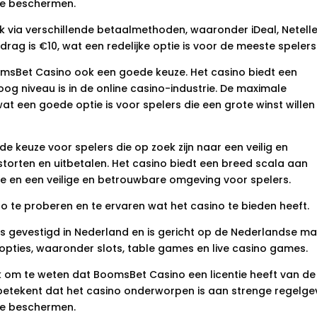
te beschermen.
jk via verschillende betaalmethoden, waaronder iDeal, Netelle
edrag is €10, wat een redelijke optie is voor de meeste spelers
omsBet Casino ook een goede keuze. Het casino biedt een
og niveau is in de online casino-industrie. De maximale
t een goede optie is voor spelers die een grote winst willen
e keuze voor spelers die op zoek zijn naar een veilig en
storten en uitbetalen. Het casino biedt een breed scala aan
e en een veilige en betrouwbare omgeving voor spelers.
te proberen en te ervaren wat het casino te bieden heeft.
is gevestigd in Nederland en is gericht op de Nederlandse ma
opties, waaronder slots, table games en live casino games.
k om te weten dat BoomsBet Casino een licentie heeft van de
 betekent dat het casino onderworpen is aan strenge regelge
te beschermen.