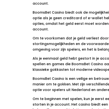
account.
BoomsBet Casino biedt ook de mogelijkheid
optie als je geen creditcard of e-wallet h
opties, omdat het geld eerst moet worden
account.
Om te voorkomen dat je geld verliest door 
stortingsmogelijkheden en de voorwaarden
omgeving voor zijn spelers, en het is belan
Als je eenmaal geld hebt gestort in je acc
spellen en games die BoomsBet Casino aan
klassieke gokkasten tot moderne videospel
BoomsBet Casino is een veilige en betrouwb
manier om te gokken. Met zijn verschillend
optie voor spelers uit Nederland en ander
Om te beginnen met spelen, kun je eerst 
storten in je account. Het casino biedt een