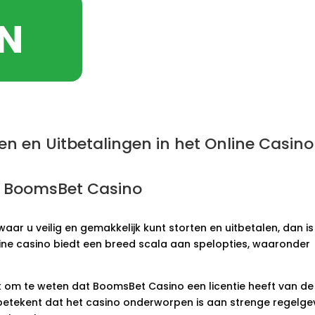
N
n en Uitbetalingen in het Online Casino
j BoomsBet Casino
aar u veilig en gemakkelijk kunt storten en uitbetalen, dan is
ine casino biedt een breed scala aan spelopties, waaronder
k om te weten dat BoomsBet Casino een licentie heeft van de
 betekent dat het casino onderworpen is aan strenge regelge