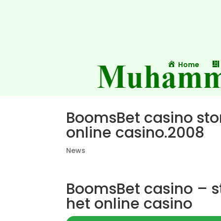
Home
BoomsBet casino stor
online casino.2008
News
BoomsBet casino – st
het online casino