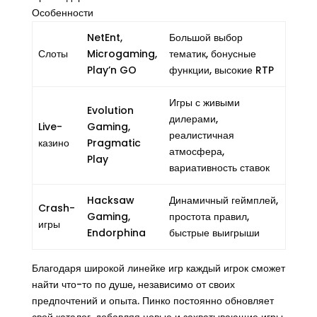
Особенности
NetEnt,
Большой выбор
Слоты
Microgaming,
тематик, бонусные
Play’n GO
функции, высокие RTP
Игры с живыми
Evolution
дилерами,
Live-
Gaming,
реалистичная
казино
Pragmatic
атмосфера,
Play
вариативность ставок
Hacksaw
Динамичный геймплей,
Crash-
Gaming,
простота правил,
игры
Endorphina
быстрые выигрыши
Благодаря широкой линейке игр каждый игрок сможет
найти что-то по душе, независимо от своих
предпочтений и опыта. Пинко постоянно обновляет