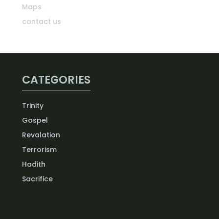
Maps
contact us
CATEGORIES
Trinity
Gospel
Revalation
Terrorism
Hadith
Sacrifice