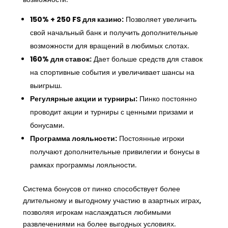
150% + 250 FS для казино:
Позволяет увеличить
свой начальный банк и получить дополнительные
возможности для вращений в любимых слотах.
160% для ставок:
Дает больше средств для ставок
на спортивные события и увеличивает шансы на
выигрыш.
Регулярные акции и турниры:
Пинко постоянно
проводит акции и турниры с ценными призами и
бонусами.
Программа лояльности:
Постоянные игроки
получают дополнительные привилегии и бонусы в
рамках программы лояльности.
Система бонусов от пинко способствует более
длительному и выгодному участию в азартных играх,
позволяя игрокам наслаждаться любимыми
развлечениями на более выгодных условиях.