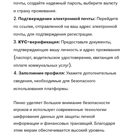
почты, создайте надежный пароль, выберите валюту
и страну проживания.
Подтверждение электронной почты:
Перейдите
по ссылке, отправленной на ваш адрес электронной
почты, для подтверждения регистрации.
KYC-верификация:
Предоставьте документы,
подтверждающие вашу личность и адрес проживания
(паспорт, водительское удостоверение, квитанция об
оплате коммунальных услуг).
Заполнение профиля:
Укажите дополнительные
сведения, необходимые для безопасного
использования платформы.
Пинко уделяет большое внимание безопасности
игроков и использует современные технологии
шифрования данных для защиты личной
информации и финансовых транзакций. Благодаря
этим мерам обеспечивается высокий уровень