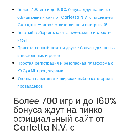
Более 700 игр и до 160% бонуса ждут на пинко
официальный сайт от Carletta N.V. с лицензией
Curaçao — играй ответственно и выигрывай!
Богатый выбор игр: слоты, live-казино и crash-
игры
Приветственный пакет и другие бонусы для новых
и постоянных игроков
Простая регистрация и безопасная платформа с
KYC/AML процедурами
Удобная навигация и широкий выбор категорий и
провайдеров
Более 700 игр и до 160%
бонуса ждут на пинко
официальный сайт от
Carletta N.V. с