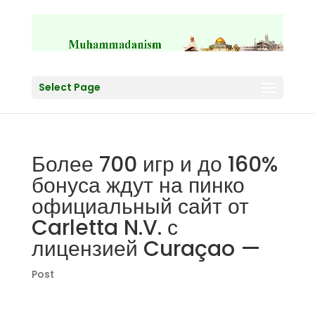
Select Page
Более 700 игр и до 160%
бонуса ждут на пинко
официальный сайт от
Carletta N.V. с
лицензией Curaçao —
Post