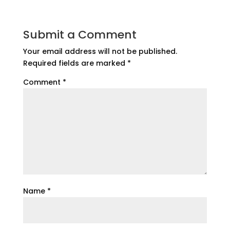
Submit a Comment
Your email address will not be published.
Required fields are marked
*
Comment
*
Name
*