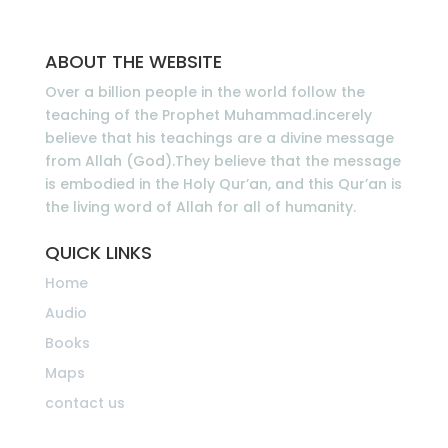
ABOUT THE WEBSITE
Over a billion people in the world follow the
teaching of the Prophet Muhammad.incerely
believe that his teachings are a divine message
from Allah (God).They believe that the message
is embodied in the Holy Qur’an, and this Qur’an is
the living word of Allah for all of humanity.
QUICK LINKS
Home
Audio
Books
Maps
contact us