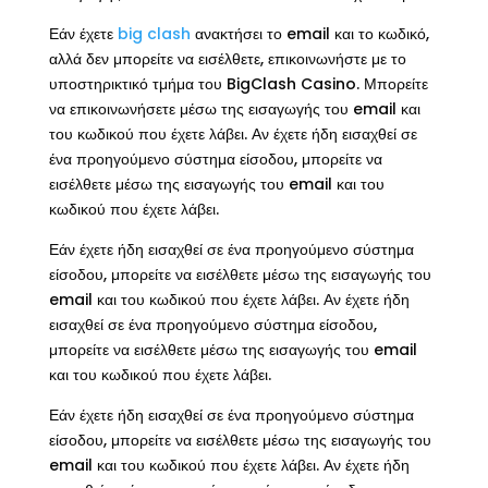
Εάν έχετε
big clash
ανακτήσει το email και το κωδικό,
αλλά δεν μπορείτε να εισέλθετε, επικοινωνήστε με το
υποστηρικτικό τμήμα του BigClash Casino. Μπορείτε
να επικοινωνήσετε μέσω της εισαγωγής του email και
του κωδικού που έχετε λάβει. Αν έχετε ήδη εισαχθεί σε
ένα προηγούμενο σύστημα είσοδου, μπορείτε να
εισέλθετε μέσω της εισαγωγής του email και του
κωδικού που έχετε λάβει.
Εάν έχετε ήδη εισαχθεί σε ένα προηγούμενο σύστημα
είσοδου, μπορείτε να εισέλθετε μέσω της εισαγωγής του
email και του κωδικού που έχετε λάβει. Αν έχετε ήδη
εισαχθεί σε ένα προηγούμενο σύστημα είσοδου,
μπορείτε να εισέλθετε μέσω της εισαγωγής του email
και του κωδικού που έχετε λάβει.
Εάν έχετε ήδη εισαχθεί σε ένα προηγούμενο σύστημα
είσοδου, μπορείτε να εισέλθετε μέσω της εισαγωγής του
email και του κωδικού που έχετε λάβει. Αν έχετε ήδη