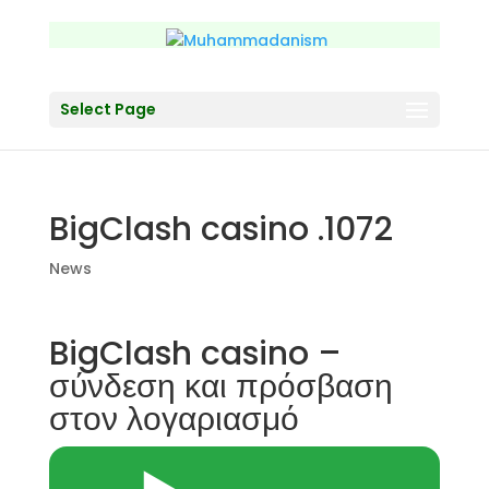
Select Page
BigClash casino .1072
News
BigClash casino –
σύνδεση και πρόσβαση
στον λογαριασμό