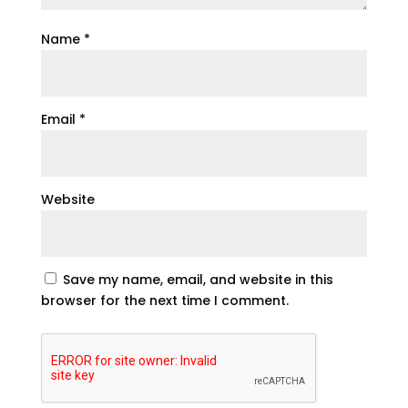
Name
*
Email
*
Website
Save my name, email, and website in this
browser for the next time I comment.