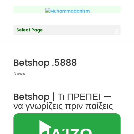
Select Page
Betshop .5888
News
Betshop | Τι ΠΡΕΠΕΙ —
να γνωρίζεις πριν παίξεις
▶️