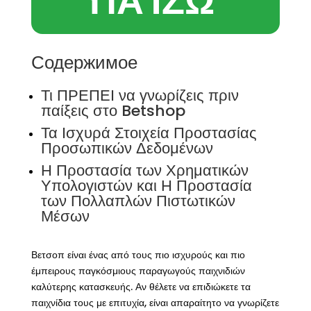
ΠΑΊΖΩ
Содержимое
Τι ΠΡΕΠΕΙ να γνωρίζεις πριν
παίξεις στο Betshop
Τα Ισχυρά Στοιχεία Προστασίας
Προσωπικών Δεδομένων
Η Προστασία των Χρηματικών
Υπολογιστών και Η Προστασία
των Πολλαπλών Πιστωτικών
Μέσων
Βετσοπ είναι ένας από τους πιο ισχυρούς και πιο
έμπειρους παγκόσμιους παραγωγούς παιχνιδιών
καλύτερης κατασκευής. Αν θέλετε να επιδιώκετε τα
παιχνίδια τους με επιτυχία, είναι απαραίτητο να γνωρίζετε