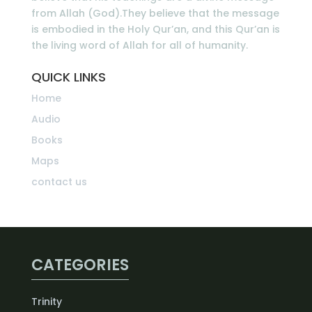
from Allah (God).They believe that the message
is embodied in the Holy Qur’an, and this Qur’an is
the living word of Allah for all of humanity.
QUICK LINKS
Home
Audio
Books
Maps
contact us
CATEGORIES
Trinity