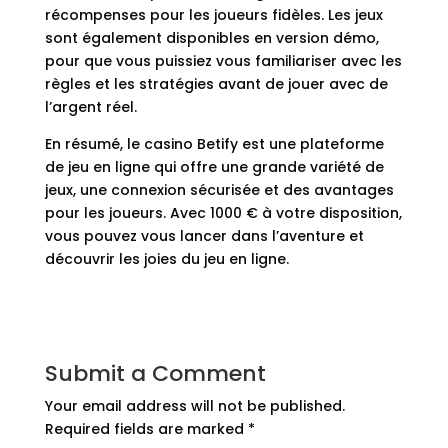
récompenses pour les joueurs fidèles. Les jeux
sont également disponibles en version démo,
pour que vous puissiez vous familiariser avec les
règles et les stratégies avant de jouer avec de
l’argent réel.
En résumé, le casino Betify est une plateforme
de jeu en ligne qui offre une grande variété de
jeux, une connexion sécurisée et des avantages
pour les joueurs. Avec 1000 € à votre disposition,
vous pouvez vous lancer dans l’aventure et
découvrir les joies du jeu en ligne.
Submit a Comment
Your email address will not be published.
Required fields are marked
*