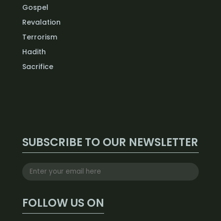
Gospel
Revalation
Terrorism
Hadith
Sacrifice
SUBSCRIBE TO OUR NEWSLETTER
FOLLOW US ON