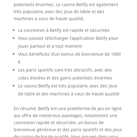
potentiels énormes. Le casino Betify est également
très populaire, avec des jeux de table et des
machines à sous de haute qualité.
La connexion à Betify est rapide et sécurisée
Vous pouvez télécharger l’application Betify pour
jouer partout et à tout moment
Vous bénéficiez d’un bonus de bienvenue de 1000
€
Les paris sportifs sont très attractifs, avec des
cotes élevées et des gains potentiels énormes
Le casino Betify est très populaire, avec des jeux
de table et des machines à sous de haute qualité
En résumé, Betify est une plateforme de jeu en ligne
qui offre de nombreux avantages, notamment une
connexion rapide et sécurisée, un bonus de
bienvenue généreux et des paris sportifs et des jeux
de casino de haute qualité. Vous pouvez donc vous