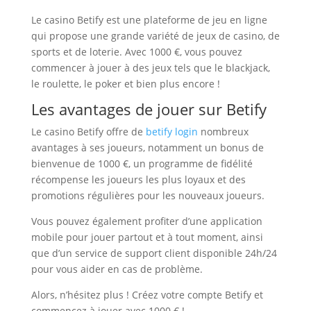
Le casino Betify est une plateforme de jeu en ligne
qui propose une grande variété de jeux de casino, de
sports et de loterie. Avec 1000 €, vous pouvez
commencer à jouer à des jeux tels que le blackjack,
le roulette, le poker et bien plus encore !
Les avantages de jouer sur Betify
Le casino Betify offre de
betify login
nombreux
avantages à ses joueurs, notamment un bonus de
bienvenue de 1000 €, un programme de fidélité
récompense les joueurs les plus loyaux et des
promotions régulières pour les nouveaux joueurs.
Vous pouvez également profiter d’une application
mobile pour jouer partout et à tout moment, ainsi
que d’un service de support client disponible 24h/24
pour vous aider en cas de problème.
Alors, n’hésitez plus ! Créez votre compte Betify et
commencez à jouer avec 1000 € !