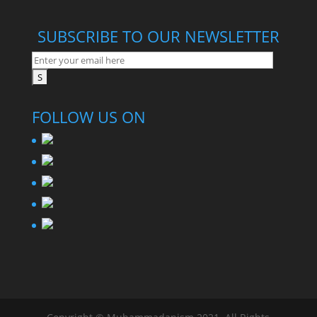
SUBSCRIBE TO OUR NEWSLETTER
FOLLOW US ON