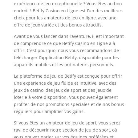
expérience de jeu exceptionnelle ? Vous êtes au bon
endroit ! Betify Casino en Ligne est l’un des meilleurs
choix pour les amateurs de jeu en ligne, avec une
offre de jeux variée et des bonus attractifs.
Avant de vous lancer dans l’aventure, il est important
de comprendre ce que Betify Casino en Ligne a à
offrir. C’est pourquoi nous vous recommandons de
télécharger l’application Betify, disponible pour les
appareils mobiles et les ordinateurs personnels.
La plateforme de jeu de Betify est conçue pour offrir
une expérience de jeu fluide et intuitive, avec des
jeux de casino, des jeux de sport et des jeux de
loterie à votre disposition. Vous pouvez également
profiter de nos promotions spéciales et de nos bonus
réguliers pour amplifier vos gains.
Si vous êtes un amateur de jeu de sport, vous serez
ravi de découvrir notre section de jeu de sport, où
vous pouvez parier sur vos équipes préférées et