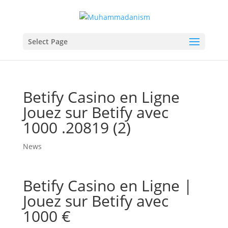
Select Page
Betify Casino en Ligne
Jouez sur Betify avec
1000 .20819 (2)
News
Betify Casino en Ligne |
Jouez sur Betify avec
1000 €