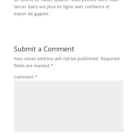
lancer dans vos jeux en ligne avec confiance et
espoir de gagner.
Submit a Comment
Your email address will not be published.
Required
fields are marked
*
Comment
*