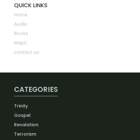
QUICK LINKS
Home
Audio
Books
Maps
contact us
CATEGORIES
Trinity
Gospel
Revalation
Terrorism