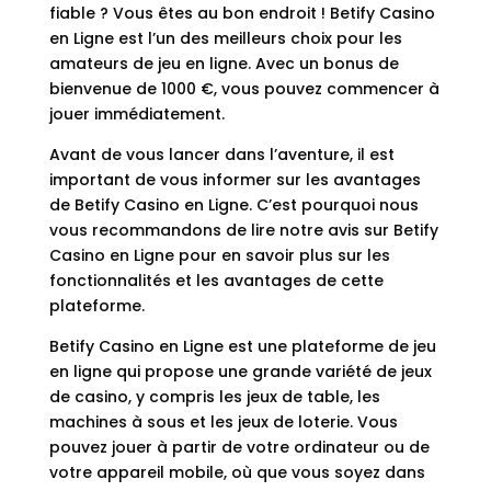
fiable ? Vous êtes au bon endroit ! Betify Casino
en Ligne est l’un des meilleurs choix pour les
amateurs de jeu en ligne. Avec un bonus de
bienvenue de 1000 €, vous pouvez commencer à
jouer immédiatement.
Avant de vous lancer dans l’aventure, il est
important de vous informer sur les avantages
de Betify Casino en Ligne. C’est pourquoi nous
vous recommandons de lire notre avis sur Betify
Casino en Ligne pour en savoir plus sur les
fonctionnalités et les avantages de cette
plateforme.
Betify Casino en Ligne est une plateforme de jeu
en ligne qui propose une grande variété de jeux
de casino, y compris les jeux de table, les
machines à sous et les jeux de loterie. Vous
pouvez jouer à partir de votre ordinateur ou de
votre appareil mobile, où que vous soyez dans