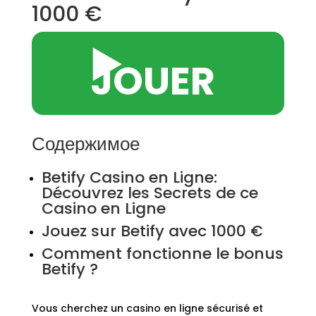
1000 €
▶️
JOUER
Содержимое
Betify Casino en Ligne:
Découvrez les Secrets de ce
Casino en Ligne
Jouez sur Betify avec 1000 €
Comment fonctionne le bonus
Betify ?
Vous cherchez un casino en ligne sécurisé et