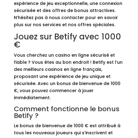
expérience de jeu exceptionnelle, une connexion
sécurisée et des offres de bonus attractives.
N’hésitez pas à nous contacter pour en savoir
plus sur nos services et nos offres spéciales.
Jouez sur Betify avec 1000
€
Vous cherchez un casino en ligne sécurisé et
fiable ? Vous êtes au bon endroit ! Betify est l’un
des meilleurs casinos en ligne français,
proposant une expérience de jeu unique et
sécurisée. Avec un bonus de bienvenue de 1000
€, vous pouvez commencer à jouer
immédiatement.
Comment fonctionne le bonus
Betify ?
Le bonus de bienvenue de 1000 € est attribué à
tous les nouveaux joueurs qui s’inscrivent et