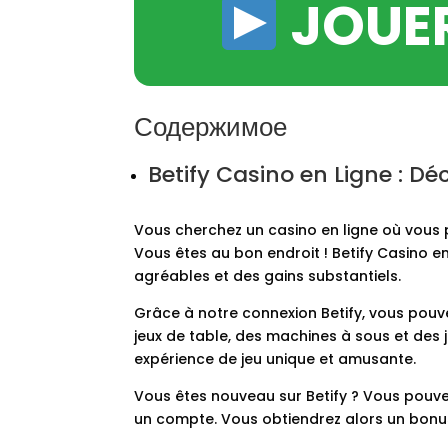
JOUE
Содержимое
Betify Casino en Ligne : D
Vous cherchez un casino en ligne où vous 
Vous êtes au bon endroit ! Betify Casino e
agréables et des gains substantiels.
Grâce à notre connexion Betify, vous pouve
jeux de table, des machines à sous et des j
expérience de jeu unique et amusante.
Vous êtes nouveau sur Betify ? Vous pouve
un compte. Vous obtiendrez alors un bonu