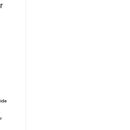
r
y
s
uide
r