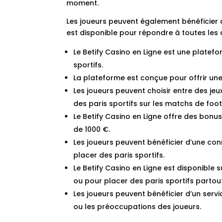
moment.
Les joueurs peuvent également bénéficier d
est disponible pour répondre à toutes les
Le Betify Casino en Ligne est une platef
sportifs.
La plateforme est conçue pour offrir un
Les joueurs peuvent choisir entre des jeux
des paris sportifs sur les matchs de foot
Le Betify Casino en Ligne offre des bon
de 1000 €.
Les joueurs peuvent bénéficier d’une con
placer des paris sportifs.
Le Betify Casino en Ligne est disponible 
ou pour placer des paris sportifs partou
Les joueurs peuvent bénéficier d’un serv
ou les préoccupations des joueurs.