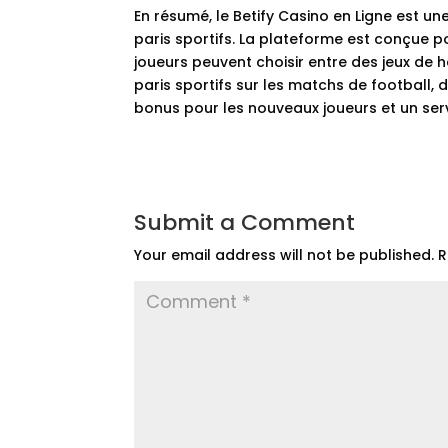
En résumé, le Betify Casino en Ligne est un
paris sportifs. La plateforme est conçue p
joueurs peuvent choisir entre des jeux de ha
paris sportifs sur les matchs de football, d
bonus pour les nouveaux joueurs et un serv
Submit a Comment
Your email address will not be published.
R