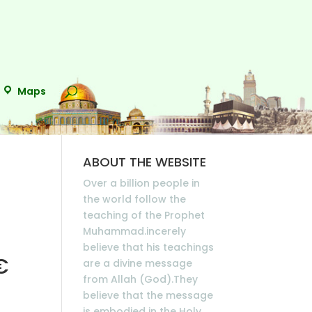
Maps
ABOUT THE WEBSITE
Over a billion people in
the world follow the
teaching of the Prophet
Muhammad.incerely
believe that his teachings
€
are a divine message
from Allah (God).They
believe that the message
is embodied in the Holy