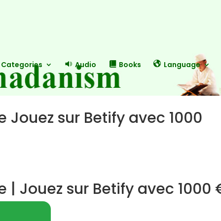
Categories
Audio
Books
Language
e Jouez sur Betify avec 1000
e | Jouez sur Betify avec 1000 