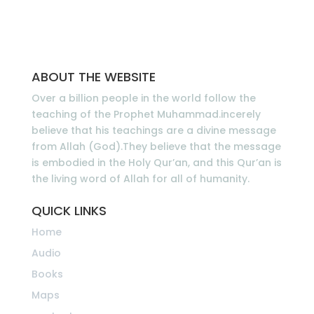
ABOUT THE WEBSITE
Over a billion people in the world follow the
teaching of the Prophet Muhammad.incerely
believe that his teachings are a divine message
from Allah (God).They believe that the message
is embodied in the Holy Qur’an, and this Qur’an is
the living word of Allah for all of humanity.
QUICK LINKS
Home
Audio
Books
Maps