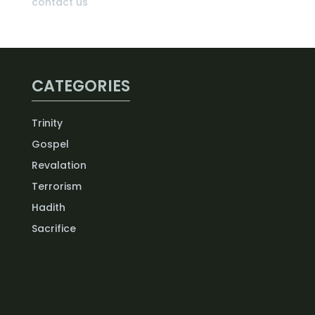
contact us
CATEGORIES
Trinity
Gospel
Revalation
Terrorism
Hadith
Sacrifice