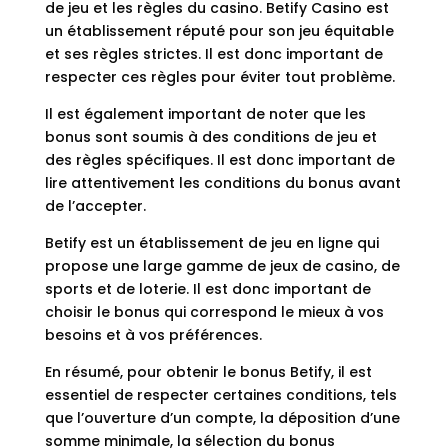
de jeu et les règles du casino. Betify Casino est
un établissement réputé pour son jeu équitable
et ses règles strictes. Il est donc important de
respecter ces règles pour éviter tout problème.
Il est également important de noter que les
bonus sont soumis à des conditions de jeu et
des règles spécifiques. Il est donc important de
lire attentivement les conditions du bonus avant
de l’accepter.
Betify est un établissement de jeu en ligne qui
propose une large gamme de jeux de casino, de
sports et de loterie. Il est donc important de
choisir le bonus qui correspond le mieux à vos
besoins et à vos préférences.
En résumé, pour obtenir le bonus Betify, il est
essentiel de respecter certaines conditions, tels
que l’ouverture d’un compte, la déposition d’une
somme minimale, la sélection du bonus