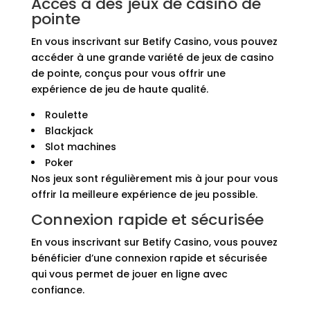
Accès à des jeux de casino de
pointe
En vous inscrivant sur Betify Casino, vous pouvez
accéder à une grande variété de jeux de casino
de pointe, conçus pour vous offrir une
expérience de jeu de haute qualité.
Roulette
Blackjack
Slot machines
Poker
Nos jeux sont régulièrement mis à jour pour vous
offrir la meilleure expérience de jeu possible.
Connexion rapide et sécurisée
En vous inscrivant sur Betify Casino, vous pouvez
bénéficier d’une connexion rapide et sécurisée
qui vous permet de jouer en ligne avec
confiance.