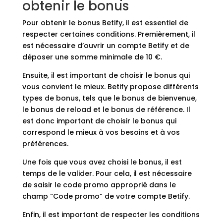
obtenir le bonus
Pour obtenir le bonus Betify, il est essentiel de
respecter certaines conditions. Premièrement, il
est nécessaire d’ouvrir un compte Betify et de
déposer une somme minimale de 10 €.
Ensuite, il est important de choisir le bonus qui
vous convient le mieux. Betify propose différents
types de bonus, tels que le bonus de bienvenue,
le bonus de reload et le bonus de référence. Il
est donc important de choisir le bonus qui
correspond le mieux à vos besoins et à vos
préférences.
Une fois que vous avez choisi le bonus, il est
temps de le valider. Pour cela, il est nécessaire
de saisir le code promo approprié dans le
champ “Code promo” de votre compte Betify.
Enfin, il est important de respecter les conditions