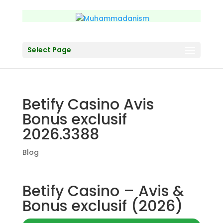
Select Page
Betify Casino Avis
Bonus exclusif
2026.3388
Blog
Betify Casino – Avis &
Bonus exclusif (2026)