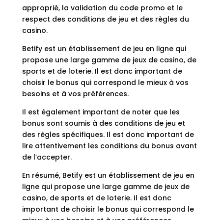
approprié, la validation du code promo et le
respect des conditions de jeu et des règles du
casino.
Betify est un établissement de jeu en ligne qui
propose une large gamme de jeux de casino, de
sports et de loterie. Il est donc important de
choisir le bonus qui correspond le mieux à vos
besoins et à vos préférences.
Il est également important de noter que les
bonus sont soumis à des conditions de jeu et
des règles spécifiques. Il est donc important de
lire attentivement les conditions du bonus avant
de l’accepter.
En résumé, Betify est un établissement de jeu en
ligne qui propose une large gamme de jeux de
casino, de sports et de loterie. Il est donc
important de choisir le bonus qui correspond le