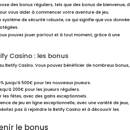
ropose des bonus réguliers, tels que des bonus de bienvenue, 
our vous aider à commencer votre aventure de jeu.
’un système de sécurité robuste, ce qui signifie que vos donnée
rotégées.
, vous pouvez jouer partout et à tout moment, grâce à une
ify Casino : les bonus
au Betify Casino. Vous pouvez bénéficier de nombreux bonus, 
0% jusqu’à 500€ pour les nouveaux joueurs.
squ’à 200€ pour les joueurs réguliers.
 les fêtes, avec des gains exceptionnels.
ience de jeu en ligne exceptionnelle, avec une variété de jeux,
ésitez pas à rejoindre le Betify Casino et à découvrir les
enir le bonus