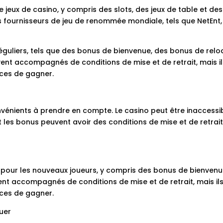
e jeux de casino, y compris des slots, des jeux de table et des
des fournisseurs de jeu de renommée mondiale, tels que NetEnt,
guliers, tels que des bonus de bienvenue, des bonus de rel
vent accompagnés de conditions de mise et de retrait, mais i
ces de gagner.
nvénients à prendre en compte. Le casino peut être inaccessi
t les bonus peuvent avoir des conditions de mise et de retrai
 pour les nouveaux joueurs, y compris des bonus de bienvenu
nt accompagnés de conditions de mise et de retrait, mais il
ces de gagner.
uer