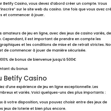
ur Betify Casino, vous devez d’abord créer un compte. Vous
’inscrire” sur le site web du casino. Une fois que vous avez cr
s et commencer à jouer.
es amateurs de jeu en ligne, avec des jeux de casino variés, d
e. Cependant, il est important de prendre en compte les
ographiques et les conditions de mise et de retrait strictes. N
t de commencer à jouer de manière sécurisée.
: 100% de bonus de bienvenue jusqu’à 500€
montant du bonus
 Betify Casino
iez d’une expérience de jeu en ligne exceptionnelle. Les
mbreux et variés. Voici quelques-uns des plus importants :
eux à votre disposition, vous pouvez choisir entre des jeux de
es jeux de loterie et bien plus encore.