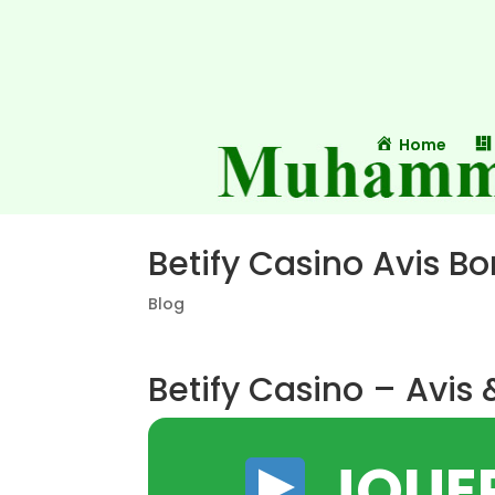
Home
Betify Casino Avis Bo
Blog
Betify Casino – Avis 
JOUE