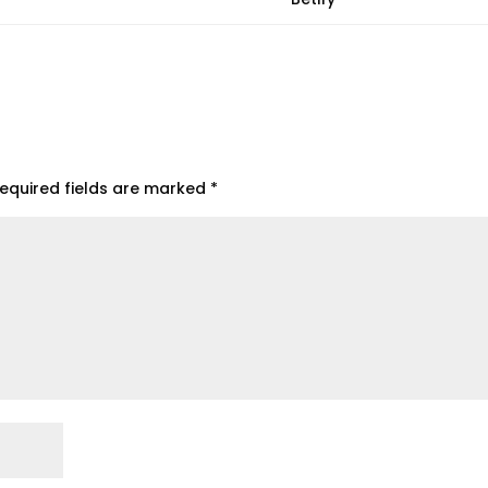
equired fields are marked
*