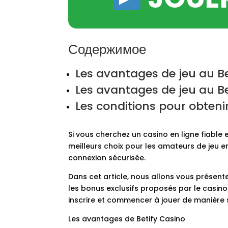
Содержимое
Les avantages de jeu au Be
Les avantages de jeu au Be
Les conditions pour obteni
Si vous cherchez un casino en ligne fiable 
meilleurs choix pour les amateurs de jeu en
connexion sécurisée.
Dans cet article, nous allons vous présente
les bonus exclusifs proposés par le cas
inscrire et commencer à jouer de manière 
Les avantages de Betify Casino