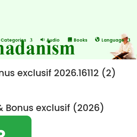
Categories
Audio
Books
Language
nus exclusif 2026.16112 (2)
& Bonus exclusif (2026)
R