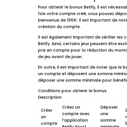
Pour obtenir le bonus Betify, il est nécessa
fois votre compte créé, vous pouvez dépo
bienvenue de 100€. Il est important de not
création du compte.
Il est également important de vérifier les 
Betify. Ainsi, certains jeux peuvent être ex
pris en compte pour la réduction du monta
de jeu avant de jouer.
En outre, il est important de noter que le 
un compte et déposent une somme minimal
déposer une somme minimale pour bénéfic
Conditions pour obtenir le bonus
Description
Créez un
Déposer
Créer
compte avec
une
un
l’application
somme
compte
Betify Sport
minimale