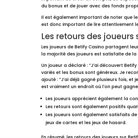
du bonus et de jouer avec des fonds propre
Il est également important de noter que le 
est donc important de lire attentivement l
Les retours des joueurs 
Les joueurs de Betify Casino partagent leur
la majorité des joueurs est satisfaite de la 
Un joueur a déclaré : “J’ai découvert Betify
variés et les bonus sont généreux. Je rec
ajouté : “J’ai déjà gagné plusieurs fois, et
est vraiment un endroit où l’on peut gagner
Les joueurs apprécient également la con
Les retours sont également positifs quant
Les joueurs sont également satisfaits de 
jeux de cartes et les jeux de hasard.
En résumé, les retours des joueurs sur Betif