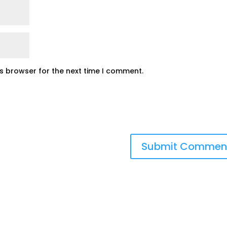
is browser for the next time I comment.