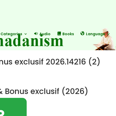
Categories
Audio
Books
Language
nus exclusif 2026.14216 (2)
& Bonus exclusif (2026)
R