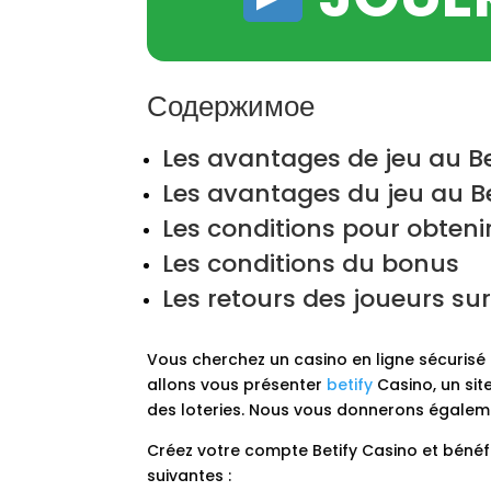
Содержимое
Les avantages de jeu au Be
Les avantages du jeu au B
Les conditions pour obteni
Les conditions du bonus
Les retours des joueurs sur
Vous cherchez un casino en ligne sécurisé e
allons vous présenter
betify
Casino, un sit
des loteries. Nous vous donnerons égalem
Créez votre compte Betify Casino et bénéfic
suivantes :