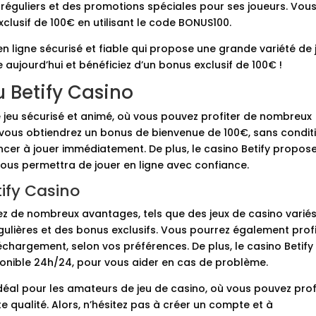
 réguliers et des promotions spéciales pour ses joueurs. Vou
lusif de 100€ en utilisant le code BONUS100.
 en ligne sécurisé et fiable qui propose une grande variété de 
aujourd’hui et bénéficiez d’un bonus exclusif de 100€ !
 Betify Casino
e jeu sécurisé et animé, où vous pouvez profiter de nombreux
 vous obtiendrez un bonus de bienvenue de 100€, sans condit
er à jouer immédiatement. De plus, le casino Betify propos
vous permettra de jouer en ligne avec confiance.
ify Casino
rez de nombreux avantages, tels que des jeux de casino variés
ulières et des bonus exclusifs. Vous pourrez également profi
éléchargement, selon vos préférences. De plus, le casino Betify
onible 24h/24, pour vous aider en cas de problème.
idéal pour les amateurs de jeu de casino, où vous pouvez prof
qualité. Alors, n’hésitez pas à créer un compte et à