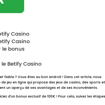
tify Casino
etify Casino
r le bonus
 le Betify Casino
t fiable ? Vous êtes au bon endroit ! Dans cet article, nous
e de jeu en ligne qui propose des jeux de casino, des sports e
ent un aperçu de ses avantages et de ses inconvénients.
iez d’un bonus exclusif de 100€ ! Pour cela, suivez les étape