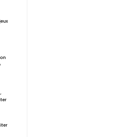
s
jeux
ion
e
,
ter
iter