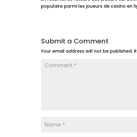
populaire parmi les joueurs de casino en li
Submit a Comment
Your email address will not be published.
R