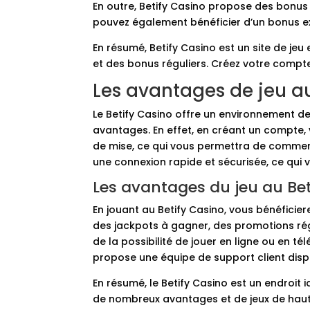
En outre, Betify Casino propose des bonus
pouvez également bénéficier d’un bonus exc
En résumé, Betify Casino est un site de jeu
et des bonus réguliers. Créez votre compte 
Les avantages de jeu au
Le Betify Casino offre un environnement d
avantages. En effet, en créant un compte,
de mise, ce qui vous permettra de commenc
une connexion rapide et sécurisée, ce qui 
Les avantages du jeu au Bet
En jouant au Betify Casino, vous bénéficie
des jackpots à gagner, des promotions rég
de la possibilité de jouer en ligne ou en t
propose une équipe de support client disp
En résumé, le Betify Casino est un endroit 
de nombreux avantages et de jeux de haute 