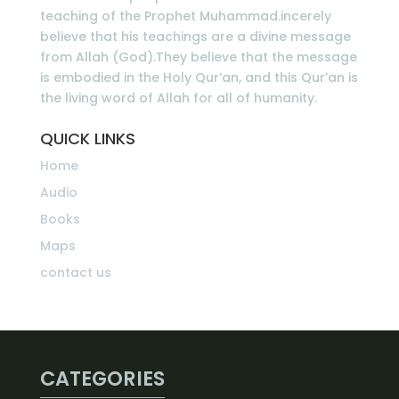
teaching of the Prophet Muhammad.incerely
believe that his teachings are a divine message
from Allah (God).They believe that the message
is embodied in the Holy Qur’an, and this Qur’an is
the living word of Allah for all of humanity.
QUICK LINKS
Home
Audio
Books
Maps
contact us
CATEGORIES