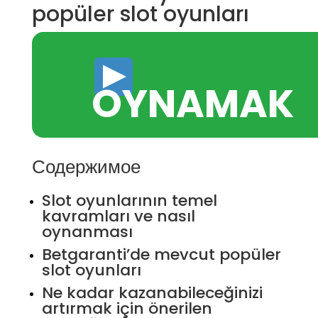
popüler slot oyunları
OYNAMAK
Содержимое
Slot oyunlarının temel
kavramları ve nasıl
oynanması
Betgaranti’de mevcut popüler
slot oyunları
Ne kadar kazanabileceğinizi
artırmak için önerilen