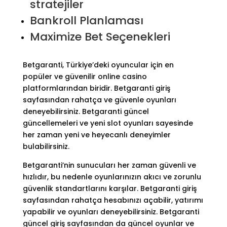
stratejiler
Bankroll Planlaması
Maximize Bet Seçenekleri
Betgaranti, Türkiye’deki oyuncular için en
popüler ve güvenilir online casino
platformlarından biridir. Betgaranti giriş
sayfasından rahatça ve güvenle oyunları
deneyebilirsiniz. Betgaranti güncel
güncellemeleri ve yeni slot oyunları sayesinde
her zaman yeni ve heyecanlı deneyimler
bulabilirsiniz.
Betgaranti’nin sunucuları her zaman güvenli ve
hızlıdır, bu nedenle oyunlarınızın akıcı ve zorunlu
güvenlik standartlarını karşılar. Betgaranti giriş
sayfasından rahatça hesabınızı açabilir, yatırımı
yapabilir ve oyunları deneyebilirsiniz. Betgaranti
güncel giriş sayfasından da güncel oyunlar ve