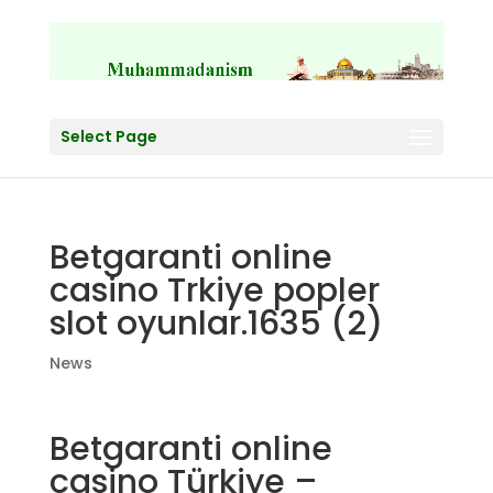
Select Page
Betgaranti online
casino Trkiye popler
slot oyunlar.1635 (2)
News
Betgaranti online
casino Türkiye –