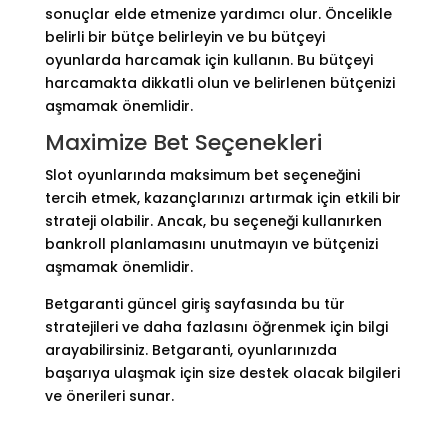
sonuçlar elde etmenize yardımcı olur. Öncelikle
belirli bir bütçe belirleyin ve bu bütçeyi
oyunlarda harcamak için kullanın. Bu bütçeyi
harcamakta dikkatli olun ve belirlenen bütçenizi
aşmamak önemlidir.
Maximize Bet Seçenekleri
Slot oyunlarında maksimum bet seçeneğini
tercih etmek, kazançlarınızı artırmak için etkili bir
strateji olabilir. Ancak, bu seçeneği kullanırken
bankroll planlamasını unutmayın ve bütçenizi
aşmamak önemlidir.
Betgaranti güncel giriş sayfasında bu tür
stratejileri ve daha fazlasını öğrenmek için bilgi
arayabilirsiniz. Betgaranti, oyunlarınızda
başarıya ulaşmak için size destek olacak bilgileri
ve önerileri sunar.