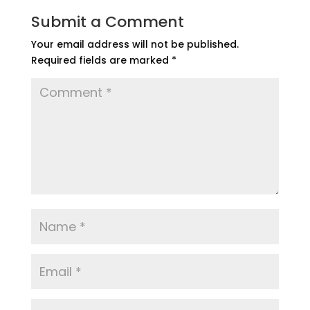
Submit a Comment
Your email address will not be published.
Required fields are marked
*