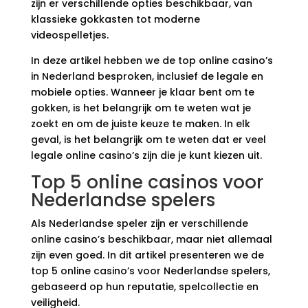
zijn er verschillende opties beschikbaar, van
klassieke gokkasten tot moderne
videospelletjes.
In deze artikel hebben we de top online casino’s
in Nederland besproken, inclusief de legale en
mobiele opties. Wanneer je klaar bent om te
gokken, is het belangrijk om te weten wat je
zoekt en om de juiste keuze te maken. In elk
geval, is het belangrijk om te weten dat er veel
legale online casino’s zijn die je kunt kiezen uit.
Top 5 online casinos voor
Nederlandse spelers
Als Nederlandse speler zijn er verschillende
online casino’s beschikbaar, maar niet allemaal
zijn even goed. In dit artikel presenteren we de
top 5 online casino’s voor Nederlandse spelers,
gebaseerd op hun reputatie, spelcollectie en
veiligheid.