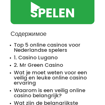
▶️
SPELEN
Содержимое
Top 5 online casinos voor
Nederlandse spelers
1. Casino Lugano
2. Mr Green Casino
Wat je moet weten voor een
veilig en leuke online casino
ervaring
Waarom is een veilig online
casino belangrijk?
Wat zijn de belangrijkste