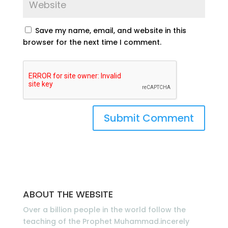
Save my name, email, and website in this
browser for the next time I comment.
ABOUT THE WEBSITE
Over a billion people in the world follow the
teaching of the Prophet Muhammad.incerely