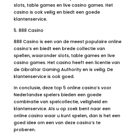
slots, table games en live casino games. Het
casino is ook veilig en biedt een goede
klantenservice.
5. 888 Casino
888 Casino is een van de meest populaire online
casino’s en biedt een brede collectie van
spellen, waaronder slots, table games en live
casino games. Het casino heeft een licentie van
de Gibraltar Gaming Authority en is veilig. De
klantenservice is ook goed.
In conclusie, deze top 5 online casino’s voor
Nederlandse spelers bieden een goede
combinatie van spelcollectie, veiligheid en
klantenservice. Als u op zoek bent naar een
online casino waar u kunt spelen, dan is het een
goed idee om een van deze casino’s te
proberen.