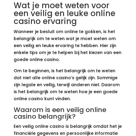
Wat je moet weten voor
een veilig en leuke online
casino ervaring
Wanneer je besluit om online te gokken, is het
belangrijk om te weten wat je moet weten om
een veilig en leuke ervaring te hebben. Hier zijn
enkele tips om je te helpen bij het kiezen van een
goede online casino.
Om te beginnen, is het belangrijk om te weten
dat niet alle online casino’s gelijk zijn. Sommige
zijn legale en veilig, terwijl anderen niet. Daarom
is het belangrijk om te weten hoe je een goede
online casino kunt vinden.
Waarom is een veilig online
casino belangrijk?
Een veilig online casino is belangrijk omdat het je
financiële gegevens en persoonlijke informatie