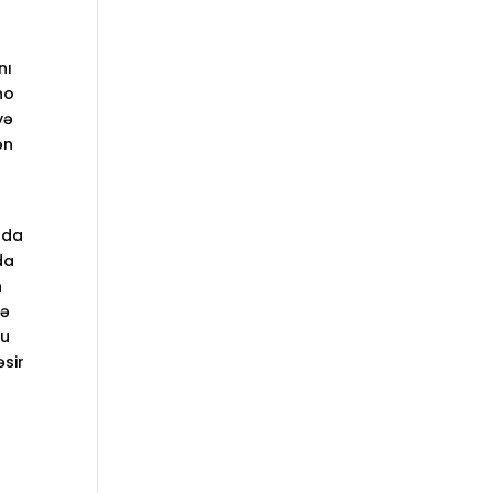
nı
no
yə
ən
 da
da
n
lə
Bu
əsir