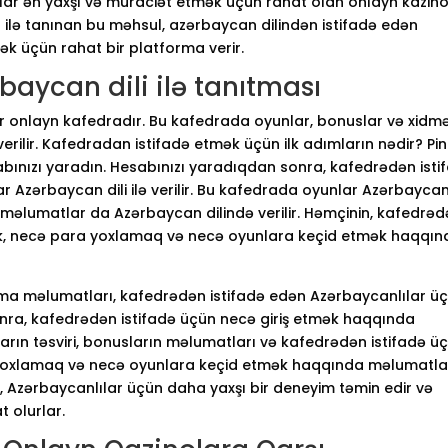
ar ən yaxşı və müraciət etmək üçün rahat olan onlayn kazin
ı ilə tanınan bu məhsul, azərbaycan dilindən istifadə edən
k üçün rahat bir platforma verir.
aycan dili ilə tanıtması
bir onlayn kafedradır. Bu kafedrada oyunlar, bonuslar və xidmə
ilir. Kafedradan istifadə etmək üçün ilk adımların nədir? Pi
ınızı yaradın. Hesabınızı yaradıqdan sonra, kafedrədən isti
 Azərbaycan dili ilə verilir. Bu kafedrada oyunlar Azərbayca
 məlumatlar da Azərbaycan dilində verilir. Həmçinin, kafedrə
ək, necə para yoxlamaq və necə oyunlara keçid etmək haqqın
ıtma məlumatları, kafedrədən istifadə edən Azərbaycanlılar ü
sonra, kafedrədən istifadə üçün necə giriş etmək haqqında
nların təsviri, bonusların məlumatları və kafedrədən istifadə ü
 yoxlamaq və necə oyunlara keçid etmək haqqında məlumatla
ar, Azərbaycanlılar üçün daha yaxşı bir deneyim təmin edir və
 olurlar.