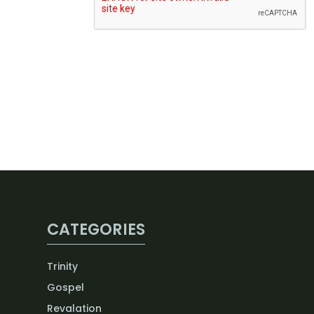
CATEGORIES
Trinity
Gospel
Revalation