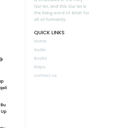
Qur’an, and this Qur’an is
the living word of Allah for
all of humanity.
QUICK LINKS
Home
Audio
ə
Books
Maps
contact us
up
qəli
 Bu
n Up