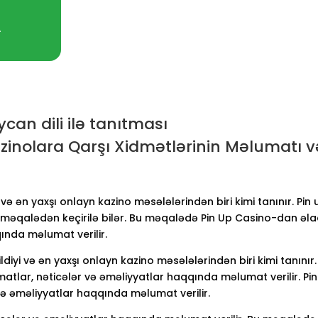
A
an dili ilə tanıtması
zinolara Qarşı Xidmətlərinin Məlumatı v
və ən yaxşı onlayn kazino məsələlərindən biri kimi tanınır. Pin 
u məqalədən keçirilə bilər. Bu məqalədə Pin Up Casino-dan əla
ında məlumat verilir.
ldiyi və ən yaxşı onlayn kazino məsələlərindən biri kimi tanınır.
tlar, nəticələr və əməliyyatlar haqqında məlumat verilir. Pi
ə əməliyyatlar haqqında məlumat verilir.