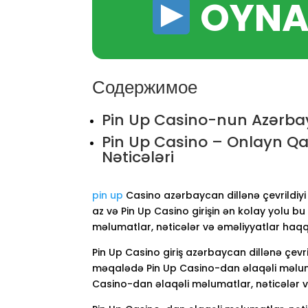
OYN
Содержимое
Pin Up Casino-nun Azərbayc
Pin Up Casino – Onlayn Qa
Nəticələri
pin up
Casino azərbaycan dillənə çevrildiyi 
az və Pin Up Casino girişin ən kolay yolu b
məlumatlar, nəticələr və əməliyyatlar haqq
Pin Up Casino giriş azərbaycan dillənə çevri
məqalədə Pin Up Casino-dan əlaqəli məluma
Casino-dan əlaqəli məlumatlar, nəticələr v