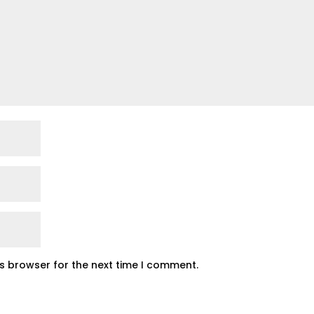
is browser for the next time I comment.