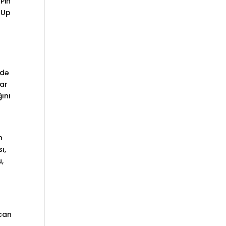
Pin
 Up
ndə
lar
ını
ə
n
ı,
,
ycan