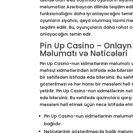
dilində olan web saytında oyunların siyah
məlumatlar Azərbaycan dilində təqdim edil
funksionallığını daha iyi anlayacağını təm
oyunların siyahısı, qeyd olunmaq lazımi m
təqdim edilir. Bu, oyunçuların daha rahat o
anlayacağını təmin edir.
Pin Up Casino – Onlayn
Məlumatı və Nəticələri
Pin Up Casino-nun xidmətlərinin məlumatı və
məhsul xidmətlərindən istifadə edə bilərsin
bir səhifədən istifadə edə bilərsiniz. Bu səh
göstərilməsi və hər hansı bir məsələni hə
yetirilir. Pin Up Casino-nun xidmətlərinin nə
edə bilərsiniz. Bu səhifədə qazinolara qarşı 
məsələni həll etmək üçün necə istifadə etm
Pin Up Casino-nun xidmətlərinin məlumatı t
bağlıdır.
Nəticələrinin göstərilməsi ilə bağlı məlu