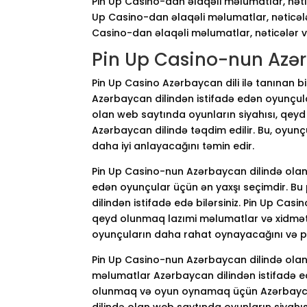
Pin Up Casino-dan əlaqəli məlumatlar, nəti
Up Casino-dan əlaqəli məlumatlar, nəticəl
Casino-dan əlaqəli məlumatlar, nəticələr v
Pin Up Casino-nun Azərb
Pin Up Casino Azərbaycan dili ilə tanınan 
Azərbaycan dilindən istifadə edən oyunçul
olan web saytında oyunların siyahısı, qe
Azərbaycan dilində təqdim edilir. Bu, oyun
daha iyi anlayacağını təmin edir.
Pin Up Casino-nun Azərbaycan dilində olan
edən oyunçular üçün ən yaxşı seçimdir. 
dilindən istifadə edə bilərsiniz. Pin Up Ca
qeyd olunmaq lazımi məlumatlar və xidmətl
oyunçuların daha rahat oynayacağını və pla
Pin Up Casino-nun Azərbaycan dilində olan
məlumatlar Azərbaycan dilindən istifadə e
olunmaq və oyun oynamaq üçün Azərbaycan 