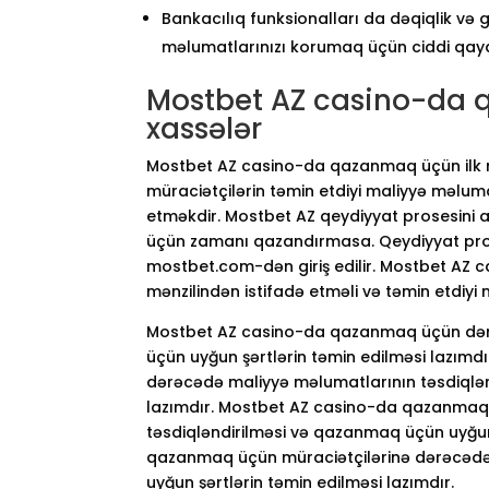
Bankacılıq funksionalları da dəqiqlik və
məlumatlarınızı korumaq üçün ciddi qayd
Mostbet AZ casino-da 
xassələr
Mostbet AZ casino-da qazanmaq üçün ilk nə
müraciətçilərin təmin etdiyi maliyyə məlum
etməkdir. Mostbet AZ qeydiyyat prosesini a
üçün zamanı qazandırmasa. Qeydiyyat pros
mostbet.com-dən giriş edilir. Mostbet A
mənzilindən istifadə etməli və təmin etdiyi 
Mostbet AZ casino-da qazanmaq üçün dərə
üçün uyğun şərtlərin təmin edilməsi lazım
dərəcədə maliyyə məlumatlarının təsdiqlən
lazımdır. Mostbet AZ casino-da qazanmaq 
təsdiqləndirilməsi və qazanmaq üçün uyğun
qazanmaq üçün müraciətçilərinə dərəcədə
uyğun şərtlərin təmin edilməsi lazımdır.