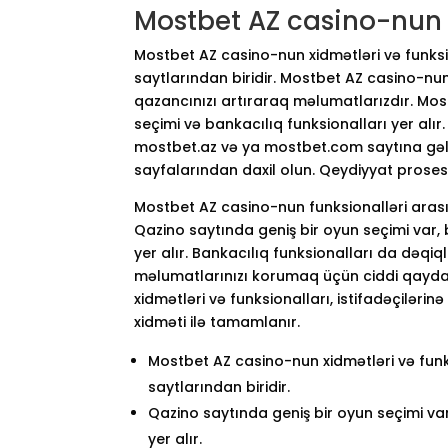
Mostbet AZ casino-nun x
Mostbet AZ casino-nun xidmətləri və funksio
saytlarından biridir. Mostbet AZ casino-n
qazancınızı artıraraq məlumatlarızdır. Mos
seçimi və bankacılıq funksionalları yer al
mostbet.az və ya mostbet.com saytına gələ
sayfalarından daxil olun. Qeydiyyat proses
Mostbet AZ casino-nun funksionalləri aras
Qazino saytında geniş bir oyun seçimi var, b
yer alır. Bankacılıq funksionalları da dəqi
məlumatlarınızı korumaq üçün ciddi qaydal
xidmətləri və funksionalları, istifadəçiləri
xidməti ilə tamamlanır.
Mostbet AZ casino-nun xidmətləri və funks
saytlarından biridir.
Qazino saytında geniş bir oyun seçimi var,
yer alır.