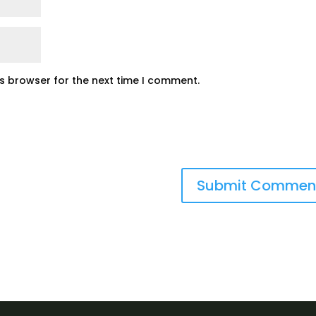
is browser for the next time I comment.