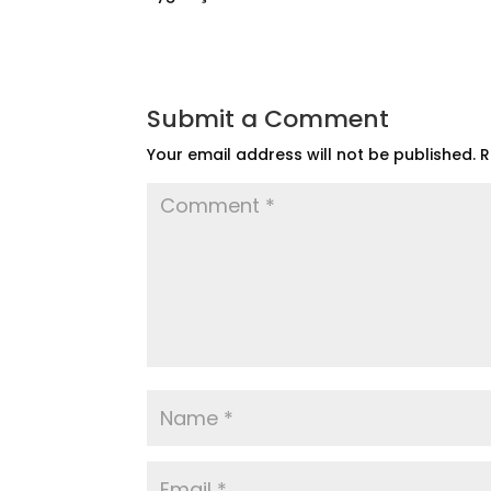
Submit a Comment
Your email address will not be published.
R