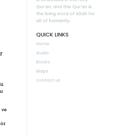
Qur’an, and this Qur’an is
the living word of Allah for
all of humanity.
QUICK LINKS
Home
r
Audio
Books
Maps
contact us
iz.
az
ə və
 öz