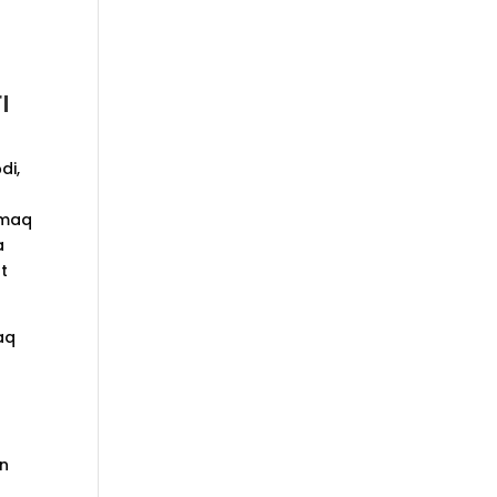
ı
di,
nmaq
a
t
aq
ün