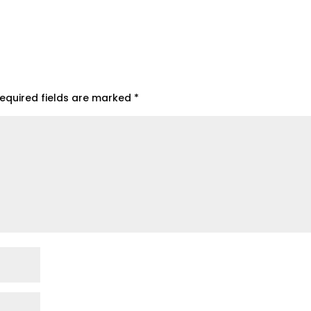
equired fields are marked
*