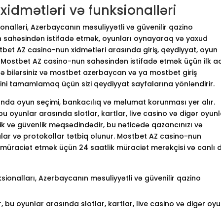
idmətləri və funksionalləri
nalləri, Azerbaycanın məsuliyyətli və güvenilir qazino
un sahəsindən istifadə etmək, oyunları oynayaraq və yaxud
tbet AZ casino-nun xidmətləri arasında giriş, qeydiyyat, oyun
ır. Mostbet AZ casino-nun sahəsindən istifadə etmək üçün ilk a
 bilərsiniz və mostbet azerbaycan və ya mostbet giriş
ini tamamlamaq üçün sizi qeydiyyat sayfalarına yönləndirir.
ında oyun seçimi, bankacılıq və məlumat korunması yer alır.
u oyunlar arasında slotlar, kartlar, live casino və digər oyun
qlik və güvenlik məqsədindədir, bu nəticədə qazancınızı və
ar və protokollar tətbiq olunur. Mostbet AZ casino-nun
nə müraciət etmək üçün 24 saatlik müraciət merəkçisi və canlı 
ionalları, Azerbaycanın məsuliyyətli və güvenilir qazino
 bu oyunlar arasında slotlar, kartlar, live casino və digər oyu