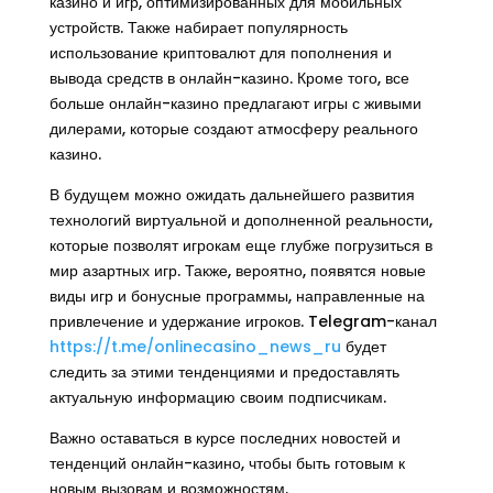
казино и игр, оптимизированных для мобильных
устройств. Также набирает популярность
использование криптовалют для пополнения и
вывода средств в онлайн-казино. Кроме того, все
больше онлайн-казино предлагают игры с живыми
дилерами, которые создают атмосферу реального
казино.
В будущем можно ожидать дальнейшего развития
технологий виртуальной и дополненной реальности,
которые позволят игрокам еще глубже погрузиться в
мир азартных игр. Также, вероятно, появятся новые
виды игр и бонусные программы, направленные на
привлечение и удержание игроков. Telegram-канал
https://t.me/onlinecasino_news_ru
будет
следить за этими тенденциями и предоставлять
актуальную информацию своим подписчикам.
Важно оставаться в курсе последних новостей и
тенденций онлайн-казино, чтобы быть готовым к
новым вызовам и возможностям.