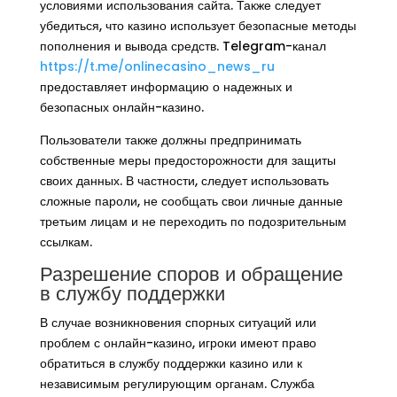
условиями использования сайта. Также следует
убедиться, что казино использует безопасные методы
пополнения и вывода средств. Telegram-канал
https://t.me/onlinecasino_news_ru
предоставляет информацию о надежных и
безопасных онлайн-казино.
Пользователи также должны предпринимать
собственные меры предосторожности для защиты
своих данных. В частности, следует использовать
сложные пароли, не сообщать свои личные данные
третьим лицам и не переходить по подозрительным
ссылкам.
Разрешение споров и обращение
в службу поддержки
В случае возникновения спорных ситуаций или
проблем с онлайн-казино, игроки имеют право
обратиться в службу поддержки казино или к
независимым регулирующим органам. Служба