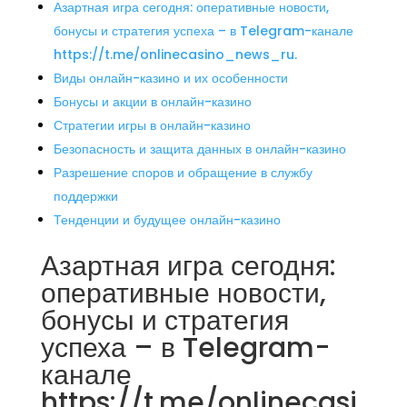
Азартная игра сегодня: оперативные новости,
бонусы и стратегия успеха – в Telegram-канале
https://t.me/onlinecasino_news_ru.
Виды онлайн-казино и их особенности
Бонусы и акции в онлайн-казино
Стратегии игры в онлайн-казино
Безопасность и защита данных в онлайн-казино
Разрешение споров и обращение в службу
поддержки
Тенденции и будущее онлайн-казино
Азартная игра сегодня:
оперативные новости,
бонусы и стратегия
успеха – в Telegram-
канале
https://t.me/onlinecasi