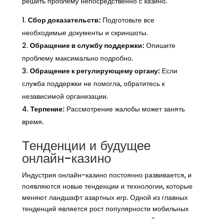
решить проблему непосредственно с казино.
Сбор доказательств:
Подготовьте все
необходимые документы и скриншоты.
Обращение в службу поддержки:
Опишите
проблему максимально подробно.
Обращение к регулирующему органу:
Если
служба поддержки не помогла, обратитесь к
независимой организации.
Терпение:
Рассмотрение жалобы может занять
время.
Тенденции и будущее
онлайн-казино
Индустрия онлайн-казино постоянно развивается, и
появляются новые тенденции и технологии, которые
меняют ландшафт азартных игр. Одной из главных
тенденций является рост популярности мобильных