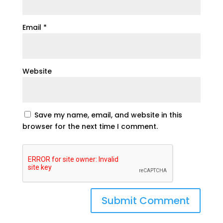
Email
*
Website
Save my name, email, and website in this
browser for the next time I comment.