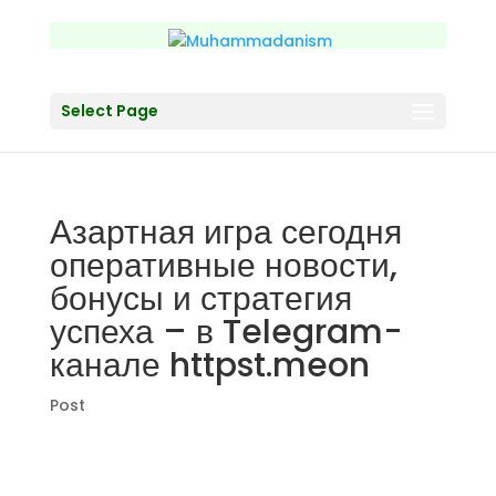
Select Page
Азартная игра сегодня
оперативные новости,
бонусы и стратегия
успеха – в Telegram-
канале httpst.meon
Post