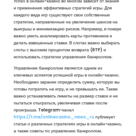
Успех в онлайн-казино во многом зависит от знания
и применения эффективных стратегий игры. Для
каждого вида игр существуют свои собственные
стратегии, направленные на увеличение шансов на
выигрыш и минимизацию рисков. Например, в покере
важно уметь анализировать карты противников и
делать взвешенные ставки. В слотах важно выбирать
слоты с высоким процентом возврата (RTP) и
использовать стратегии управления банкроллом.
Управление банкроллом является одним из
ключевых аспектов успешной игры в онлайн-казино.
Необходимо заранее определить сумму, которую вы
готовы потратить на игру, и не превышать ее. Также
важно устанавливать лимиты на размер ставок и не
пытаться отыграться, увеличивая ставки после
проигрыша. Telegram-канал
https://t.me/onlinecasino_news_ru
публикует
статьи о различных стратегиях игры в онлайн-казино,
а также советы по управлению банкроллом.