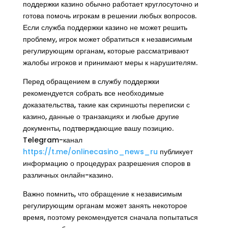
поддержки казино обычно работает круглосуточно и
готова помочь игрокам в решении любых вопросов.
Если служба поддержки казино не может решить
проблему, игрок может обратиться к независимым
регулирующим органам, которые рассматривают
жалобы игроков и принимают меры к нарушителям.
Перед обращением в службу поддержки
рекомендуется собрать все необходимые
доказательства, такие как скриншоты переписки с
казино, данные о транзакциях и любые другие
документы, подтверждающие вашу позицию.
Telegram-канал
https://t.me/onlinecasino_news_ru
публикует
информацию о процедурах разрешения споров в
различных онлайн-казино.
Важно помнить, что обращение к независимым
регулирующим органам может занять некоторое
время, поэтому рекомендуется сначала попытаться