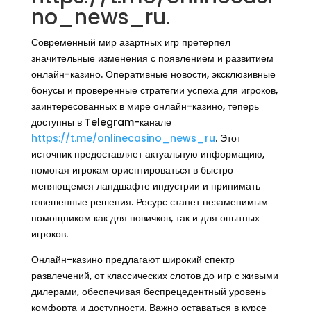
no_news_ru.
Современный мир азартных игр претерпел
значительные изменения с появлением и развитием
онлайн-казино. Оперативные новости, эксклюзивные
бонусы и проверенные стратегии успеха для игроков,
заинтересованных в мире онлайн-казино, теперь
доступны в Telegram-канале
https://t.me/onlinecasino_news_ru
. Этот
источник предоставляет актуальную информацию,
помогая игрокам ориентироваться в быстро
меняющемся ландшафте индустрии и принимать
взвешенные решения. Ресурс станет незаменимым
помощником как для новичков, так и для опытных
игроков.
Онлайн-казино предлагают широкий спектр
развлечений, от классических слотов до игр с живыми
дилерами, обеспечивая беспрецедентный уровень
комфорта и доступности. Важно оставаться в курсе