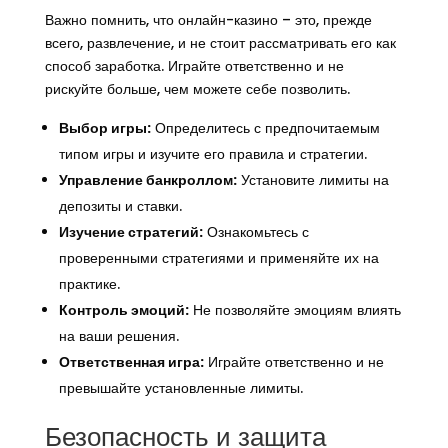
Важно помнить, что онлайн-казино – это, прежде
всего, развлечение, и не стоит рассматривать его как
способ заработка. Играйте ответственно и не
рискуйте больше, чем можете себе позволить.
Выбор игры:
Определитесь с предпочитаемым
типом игры и изучите его правила и стратегии.
Управление банкроллом:
Установите лимиты на
депозиты и ставки.
Изучение стратегий:
Ознакомьтесь с
проверенными стратегиями и применяйте их на
практике.
Контроль эмоций:
Не позволяйте эмоциям влиять
на ваши решения.
Ответственная игра:
Играйте ответственно и не
превышайте установленные лимиты.
Безопасность и защита