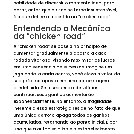
habilidade de discernir o momento ideal para
parar, antes que o risco se torne insustentável,
é o que define a maestria na “chicken road”.
Entendendo a Mecânica
da “chicken road”
A “chicken road” se baseia no princípio de
aumentar gradualmente a aposta a cada
rodada vitoriosa, visando maximizar os lucros
em uma sequência de sucessos. Imagine um
jogo onde, a cada acerto, você eleva o valor da
sua próxima aposta em uma porcentagem
predefinida. Se a sequência de vitórias
continuar, seus ganhos aumentarão
exponencialmente. No entanto, a fragilidade
inerente a essa estratégia reside no fato de que
uma única derrota apaga todos os ganhos
acumulados, retornando ao ponto inicial. É por
isso que a autodisciplina e o estabelecimento