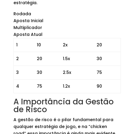
estratégia.
Rodada
Aposta Inicial
Multiplicador
Aposta Atual
1
10
2x
20
2
20
1.5x
30
3
30
2.5x
75
4
75
1.2x
90
A Importância da Gestão
de Risco
A gestão de risco é o pilar fundamental para
qualquer estratégia de jogo, e na “chicken
road” essa importância é ainda mais evidente.