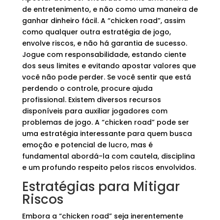
de entretenimento, e não como uma maneira de
ganhar dinheiro fácil. A “chicken road”, assim
como qualquer outra estratégia de jogo,
envolve riscos, e não há garantia de sucesso.
Jogue com responsabilidade, estando ciente
dos seus limites e evitando apostar valores que
você não pode perder. Se você sentir que está
perdendo o controle, procure ajuda
profissional. Existem diversos recursos
disponíveis para auxiliar jogadores com
problemas de jogo. A “chicken road” pode ser
uma estratégia interessante para quem busca
emoção e potencial de lucro, mas é
fundamental abordá-la com cautela, disciplina
e um profundo respeito pelos riscos envolvidos.
Estratégias para Mitigar
Riscos
Embora a “chicken road” seja inerentemente