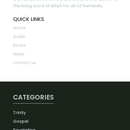
the living word of Allah for all of humanity.
QUICK LINKS
Home
Audio
Books
Maps
contact us
CATEGORIES
Trinity
Gospel