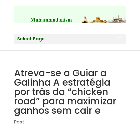
Select Page
Atreva-se a Guiar a
Galinha A estratégia
por trás da “chicken
road” para maximizar
ganhos sem cair e
Post