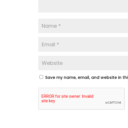
Save my name, email, and website in th