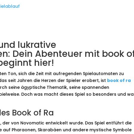
pielablauf
?
nd lukrative
: Dein Abenteuer mit book o
beginnt hier!
ten Ton, sich die Zeit mit aufregenden Spielautomaten zu
das seit Jahren die Herzen der Spieler erobert, ist
book of ra
 durch seine ägyptische Thematik, seine spannenden
pielweise. Doch was macht dieses Spiel so besonders und w
des Book of Ra
t, der von Novomatic entwickelt wurde. Das Spiel entführt die
 sie auf Pharaonen, Skarabäen und andere mystische Symbole