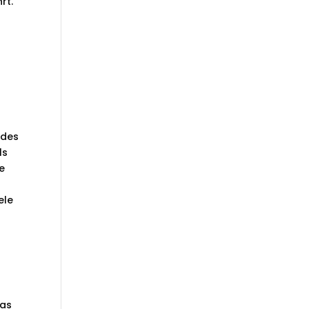
rt.
 des
ls
e
r
ele
Das