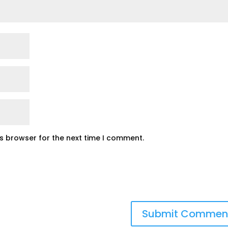
is browser for the next time I comment.