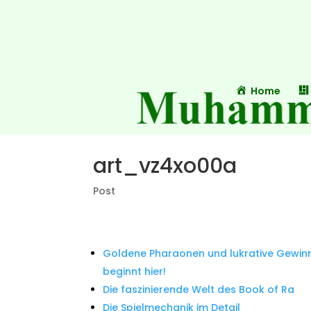
Home
art_vz4xo00a
Post
Goldene Pharaonen und lukrative Gewinn
beginnt hier!
Die faszinierende Welt des Book of Ra
Die Spielmechanik im Detail