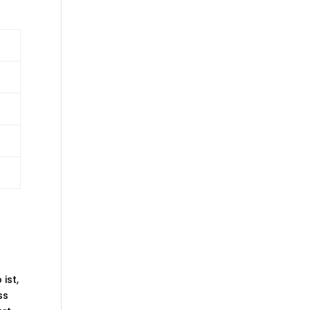
ist,
ss