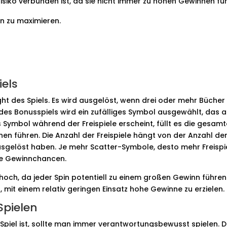
siko verbunden ist, da sie nicht immer zu hohen Gewinnen füh
en zu maximieren.
els
ight des Spiels. Es wird ausgelöst, wenn drei oder mehr Bücher
des Bonusspiels wird ein zufälliges Symbol ausgewählt, das a
Symbol während der Freispiele erscheint, füllt es die gesamt
n führen. Die Anzahl der Freispiele hängt von der Anzahl de
usgelöst haben. Je mehr Scatter-Symbole, desto mehr Freispi
die Gewinnchancen.
hoch, da jeder Spin potentiell zu einem großen Gewinn führen
t, mit einem relativ geringen Einsatz hohe Gewinne zu erzielen.
pielen
piel ist, sollte man immer verantwortungsbewusst spielen. 