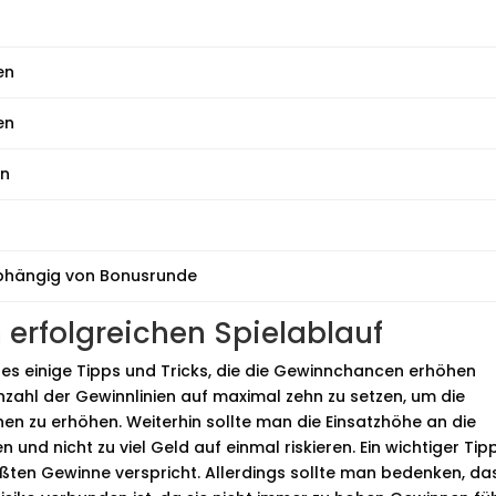
en
en
en
n
abhängig von Bonusrunde
n erfolgreichen Spielablauf
t es einige Tipps und Tricks, die die Gewinnchancen erhöhen
 Anzahl der Gewinnlinien auf maximal zehn zu setzen, um die
n zu erhöhen. Weiterhin sollte man die Einsatzhöhe an die
und nicht zu viel Geld auf einmal riskieren. Ein wichtiger Tipp 
ößten Gewinne verspricht. Allerdings sollte man bedenken, da