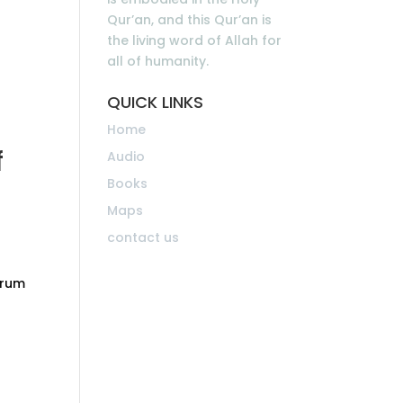
Qur’an, and this Qur’an is
the living word of Allah for
all of humanity.
QUICK LINKS
Home
f
Audio
Books
Maps
contact us
arum