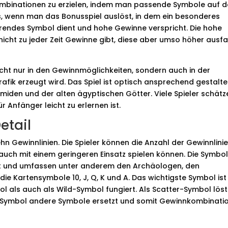
nnkombinationen zu erzielen, indem man passende Symbole auf 
, wenn man das Bonusspiel auslöst, in dem ein besonderes
rendes Symbol dient und hohe Gewinne verspricht. Die hohe
nicht zu jeder Zeit Gewinne gibt, diese aber umso höher ausfa
icht nur in den Gewinnmöglichkeiten, sondern auch in der
afik erzeugt wird. Das Spiel ist optisch ansprechend gestalte
ramiden und der alten ägyptischen Götter. Viele Spieler schätz
r Anfänger leicht zu erlernen ist.
etail
n Gewinnlinien. Die Spieler können die Anzahl der Gewinnlini
auch mit einem geringeren Einsatz spielen können. Die Symbo
tet und umfassen unter anderem den Archäologen, den
ie Kartensymbole 10, J, Q, K und A. Das wichtigste Symbol ist
l als auch als Wild-Symbol fungiert. Als Scatter-Symbol löst
-Symbol andere Symbole ersetzt und somit Gewinnkombinati