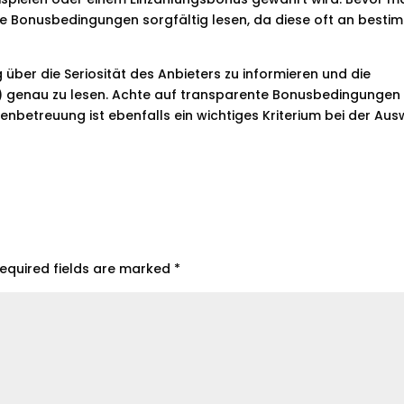
ie Bonusbedingungen sorgfältig lesen, da diese oft an besti
ng über die Seriosität des Anbieters zu informieren und die
 genau zu lesen. Achte auf transparente Bonusbedingungen
nbetreuung ist ebenfalls ein wichtiges Kriterium bei der Aus
equired fields are marked
*