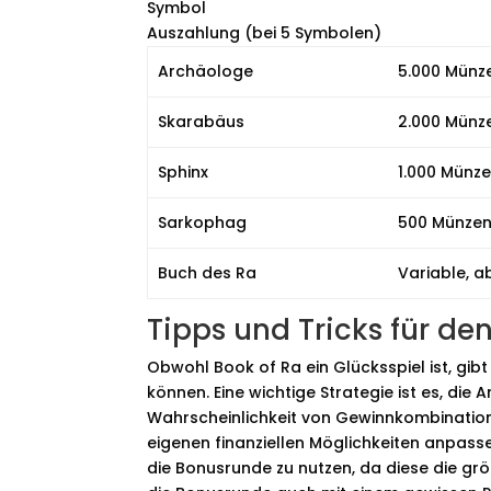
Symbol
Auszahlung (bei 5 Symbolen)
Archäologe
5.000 Münz
Skarabäus
2.000 Münz
Sphinx
1.000 Münz
Sarkophag
500 Münze
Buch des Ra
Variable, 
Tipps und Tricks für de
Obwohl Book of Ra ein Glücksspiel ist, gib
können. Eine wichtige Strategie ist es, die
Wahrscheinlichkeit von Gewinnkombinatione
eigenen finanziellen Möglichkeiten anpassen 
die Bonusrunde zu nutzen, da diese die gr