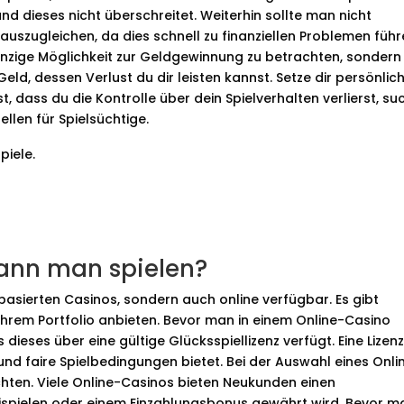
nd dieses nicht überschreitet. Weiterhin sollte man nicht
auszugleichen, da dies schnell zu finanziellen Problemen füh
 einzige Möglichkeit zur Geldgewinnung zu betrachten, sondern
Geld, dessen Verlust du dir leisten kannst. Setze dir persönlic
, dass du die Kontrolle über dein Spielverhalten verlierst, su
ellen für Spielsüchtige.
piele.
kann man spielen?
ndbasierten Casinos, sondern auch online verfügbar. Es gibt
n ihrem Portfolio anbieten. Bevor man in einem Online-Casino
s dieses über eine gültige Glücksspiellizenz verfügt. Eine Lizen
 und faire Spielbedingungen bietet. Bei der Auswahl eines Onli
hten. Viele Online-Casinos bieten Neukunden einen
ispielen oder einem Einzahlungsbonus gewährt wird. Bevor m